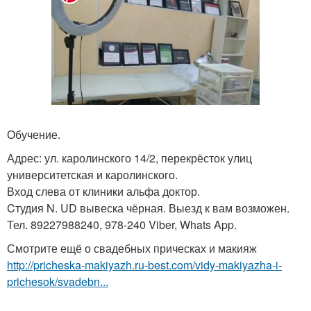
Обучение.
Адрес: ул. каролинского 14/2, перекрёсток улиц
университетская и каролинского.
Вход слева от клиники альфа доктор.
Cтудия N. UD вывеска чёрная. Выезд к вам возможен.
Тел. 89227988240, 978-240 Viber, Whats App.
Смотрите ещё о свадебных прическах и макияж
http://pricheska-makiyazh.ru-best.com/vidy-makiyazha-i-
prichesok/svadebn...