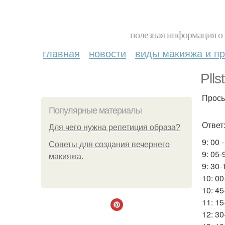
полезная информация о 
главная
новости
виды макияжа и пр
Plls
Прось
Популярные материалы
Ответ
Для чего нужна репетиция образа?
9: 00 
Советы для создания вечернего
9: 05-
макияжа.
9: 30-
10: 00
10: 45
11: 1
12: 30