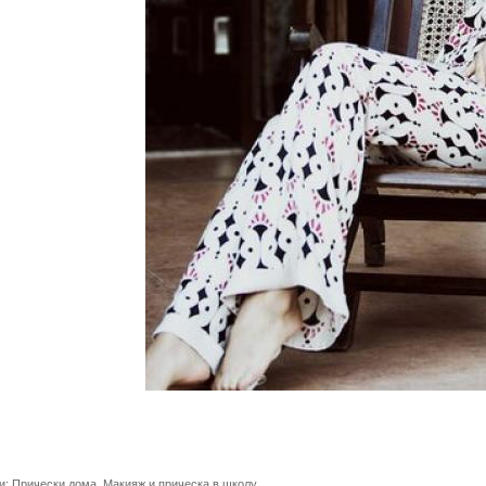
и:
Прически дома
,
Макияж и прическа в школу