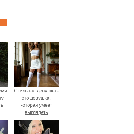
емя
Стильная девушка -
ну
это девушка,
ть
которая умеет
выглядеть
привлекательно и
элегантно в любои
ситуации.