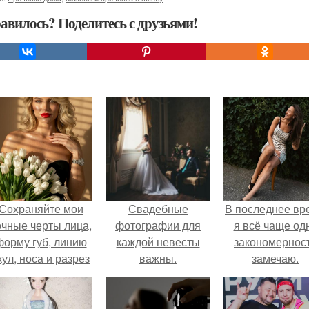
авилось? Поделитесь с друзьями!
Сохраняйте мои
Свадебные
В последнее вр
очные черты лица,
фотографии для
я всё чаще од
форму губ, линию
каждой невесты
закономернос
кул, носа и разрез
важны.
замечаю.
глаз.