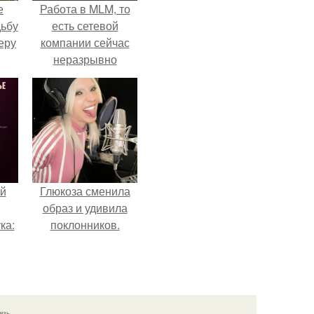
е
Работа в MLM, то
дьбу
есть сетевой
еру
компании сейчас
неразрывно
связана с создание
своего контента,
своей страницы в
соц сетях.
й
Глюкоза сменила
образ и удивила
ка:
поклонников.
 не
ной
ящий
язь