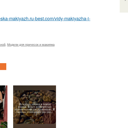
heska-makiyazh.ru-best.com/vidy-makiyazha-i-
кной
,
Модели для причесок и макияжа