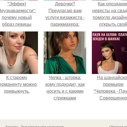
"Эффект
Девочки?
Как опоздани
еузнаваемости":
Предлагаю вам
невесты на сва
почему новый
услуги визажиста -
помогло дизайн
образ певицы
парикмахера:
открыть свой
вызвал споры о
бренд.
гранях
возможного?
К старому
Челка - шторка:
На шанхайско
ерманенту можно
кому подходит, как
премьере
привыкнуть.
носить и с какими
"Человека - Пау
стрижками
Совершенно
сочетать.
Новый День"
зендея выбрала
просто очеред
наряд, а насто
Контакты
Пользовательское соглашение
Обратная св