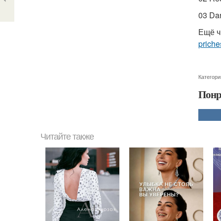
03 Da
Ещё ч
priche
Категори
Понр
Читайте также