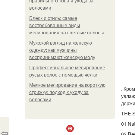
правильного тона и ухода за
волосами
Блеск и стиль: самые
востребованные виды
мелирования на светлые волосы
Мужской взгляд на женскую
одежду: как мужчины
воспринимают женскую моду
Профессиональное мелирование
русых волос с помощью чёлки
Мелкое мелирование на короткую
. Кро
стрижку: подход к уходу за
увлаж
волосами
держи
THE S
01 Na
⇦
02 Re