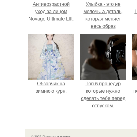
Антивозрастной
Улыбка - это не
уход за лицом
мелочь, а деталь,
Н
Novage Ultimate Lift.
которая меняет
весь образ
человека.
Обзорчик на
Топ 5 процедур
зимнюю курн.
которые нужно
п
сделать тебе перед
отпуском.
© 2026 Прическа и макияж