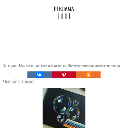
Категории:
Макияж и прически для девочек
,
Маникюр педикюр макияж прическа
Читайте также