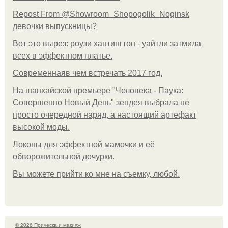
Repost From @Showroom_Shopogolik_Noginsk
девочки выпускницы?
Вот это вырез: роузи хантингтон - уайтли затмила
всех в эффектном платьe.
Современнаяв чем встречать 2017 год.
На шанхайской премьере "Человека - Паука:
Совершенно Новый День" зендея выбрала не
просто очередной наряд, а настоящий артефакт
высокой моды.
Локоны для эффектной мамочки и её
обворожительной дочурки.
Вы можете прийти ко мне на съемку, любой.
© 2026 Прическа и макияж