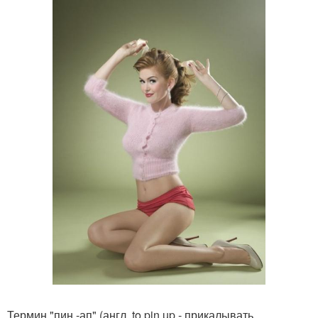
Термин "пин -ап" (англ. to pin up - прикалывать,