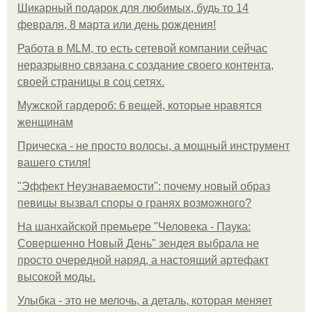
Шикарный подарок для любимых, будь то 14
февраля, 8 марта или день рождения!
Работа в MLM, то есть сетевой компании сейчас
неразрывно связана с создание своего контента,
своей страницы в соц сетях.
Мужской гардероб: 6 вещей, которые нравятся
женщинам
Прическа - не просто волосы, а мощный инструмент
вашего стиля!
"Эффект Неузнаваемости": почему новый образ
певицы вызвал споры о гранях возможного?
На шанхайской премьере "Человека - Паука:
Совершенно Новый День" зендея выбрала не
просто очередной наряд, а настоящий артефакт
высокой моды.
Улыбка - это не мелочь, а деталь, которая меняет