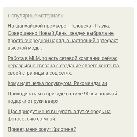
Популярные материалы
На шанхайской премьере "Человека - Паука:
Совершенно Новый День" зендея выбрала не
просто очередной наряд, а настоящий артефакт
высокой моды.
Работа в MLM, то есть сетевой компании сейчас
неразрывно связана с создание своего контента,
своей страницы в соц сетях.
Кому идет челка полукругом. Рекомендации
Приходи к нам в прикиде в стиле 90 х и получай
подарки от руки вверх!
Щас приедут меня выкупать а тут очередь на
фотосессию со мной.
Привет, меня зовут Кристина?