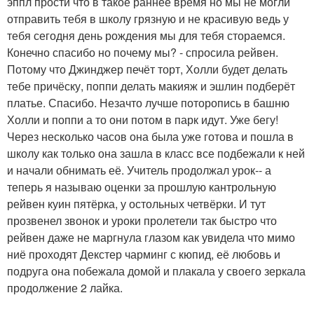
эппл прости что в такое раннее время но мы не могли
отправить тебя в школу грязную и не красивую ведь у
тебя сегодня день рождения мы для тебя стораемся.
Конечно спасибо но почему мы? - спросила рейвен.
Потому что Джинджер печёт торт, Холли будет делать
тебе причёску, поппи делать макияж и эшлин подберёт
платье. Спасибо. Незачто лучше поторопись в башню
Холли и поппи а то они потом в парк идут. Уже бегу!
Через несколько часов она была уже готова и пошла в
школу как только она зашла в класс все подбежали к ней
и начали обнимать её. Учитель продолжал урок-- а
теперь я называю оценки за прошлую кантрольную
рейвен куин пятёрка, у остольных четвёрки. И тут
прозвенел звонок и уроки пролетели так быстро что
рейвен даже не маргнула глазом как увидела что мимо
ниё проходят Декстер чарминг с кюпид, её любовь и
подруга она побежала домой и плакала у своего зеркала
продолжение 2 лайка.