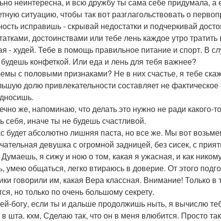
ьно неинтересна, и всю дружбу ты сама себе придумала, а 
етную ситуацию, чтобы так вот разглагольствовать о первопр
ость исправишь - скрывай недостатки и подчеркивай достои
татками, достоинствами или тебе лень каждое утро тратить
ая - худей. Тебе в помощь правильное питание и спорт. В с
 будешь конфеткой. Или еда и лень для тебя важнее?
емы с половыми признаками? Не в них счастье, я тебе скажу
льшую долю привлекательности составляет не фактическое ф
дносишь.
нечно же, напоминаю, что делать это нужно не ради какого-т
ь себя, иначе ты не будешь счастливой.
с будет абсолютно лишняя паста, но все же. Мы вот возьме
чательная девушка с огромной задницей, без сисек, с прия
 Думаешь, я сижу и ною о том, какая я ужасная, и как ником
ь, умею общаться, легко втираюсь в доверие. От этого подго
ики говорили им, какая Вера классная. Внимание! Только в т
тся, но только по очень большому секрету.
, ей-богу, если ты и дальше продолжишь ныть, я вычислю теб
е в шта. кхм, Сделаю так, что он в меня влюбится. Просто та