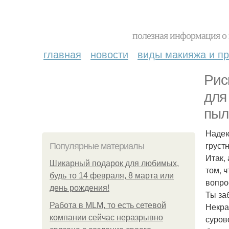
полезная информация о 
главная
новости
виды макияжа и пр
Рис
для
пыл
Надею
груст
Популярные материалы
Итак,
Шикарный подарок для любимых,
том, 
будь то 14 февраля, 8 марта или
вопро
день рождения!
Ты за
Работа в MLM, то есть сетевой
Некра
компании сейчас неразрывно
суров