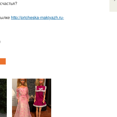
 счастья?
ссылке
http://pricheska-makiyazh.ru-
н