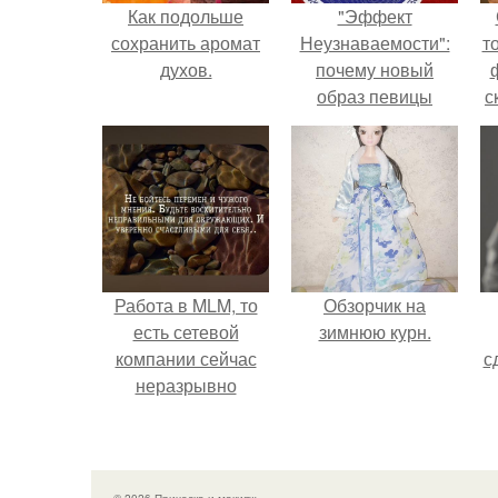
Как подольше
"Эффект
сохранить аромат
Неузнаваемости":
т
духов.
почему новый
образ певицы
с
вызвал споры о
гранях
возможного?
Работа в MLM, то
Обзорчик на
есть сетевой
зимнюю курн.
компании сейчас
с
неразрывно
связана с создание
своего контента,
своей страницы в
соц сетях.
© 2026 Прическа и макияж