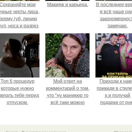
Сохраняйте мои
Макияж и карьера.
В последнее вр
очные черты лица,
я всё чаще од
форму губ, линию
закономернос
кул, носа и разрез
замечаю.
глаз.
Топ 5 процедур
Мой ответ на
Приходи к нам
которые нужно
комментарий о том,
прикиде в стиле
делать тебе перед
что "ну маникюр то
х и получай
отпуском.
всё таки можно
подарки от ру
было бы сделать.
вверх!
Контакты
Пользовательское соглашение
Обратная св