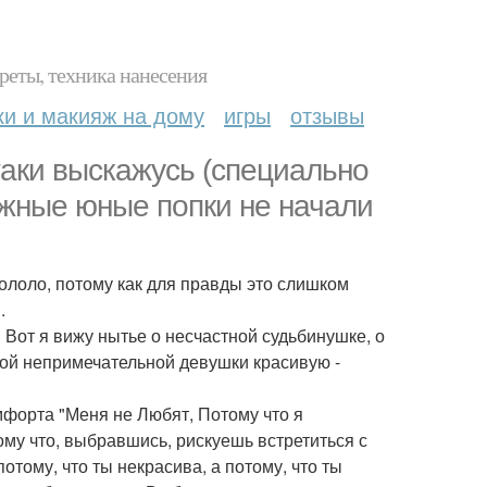
реты, техника нанесения
ки и макияж на дому
игры
отзывы
таки выскажусь (специально
ежные юные попки не начали
рололо, потому как для правды это слишком
.
? Вот я вижу нытье о несчастной судьбинушке, о
чной непримечательной девушки красивую -
мфорта "Меня не Любят, Потому что я
тому что, выбравшись, рискуешь встретиться с
отому, что ты некрасива, а потому, что ты