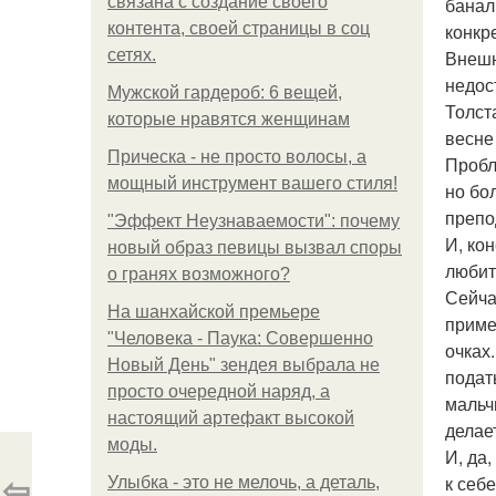
связана с создание своего
банал
контента, своей страницы в соц
конкр
сетях.
Внешн
недос
Мужской гардероб: 6 вещей,
Толст
которые нравятся женщинам
весне
Прическа - не просто волосы, а
Пробл
мощный инструмент вашего стиля!
но бо
препо
"Эффект Неузнаваемости": почему
И, ко
новый образ певицы вызвал споры
любит
о гранях возможного?
Сейча
На шанхайской премьере
приме
"Человека - Паука: Совершенно
очках.
Новый День" зендея выбрала не
подат
просто очередной наряд, а
мальч
настоящий артефакт высокой
делае
моды.
И, да
⇦
к себ
Улыбка - это не мелочь, а деталь,