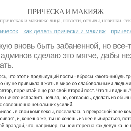
ПРИЧЕСКА И МАКИЯЖ
прическах и макияже лица, новости, отзывы, новинки, сек
ичесок
как делать прически и макияж
причес
кую вновь быть забаненной, но все-
 админов сделаю это мягче, дабы н
ать.
сь, что этот и предыдущий посты - вбросы какого-нибудь т
но (ну не привыкла я жить в мире со слабовольными людьми
 автор, перечитай еще раз свой второй пост. Что ты видишь
что ничего исправить нельзя, но, согласись, сделать из обы
с совершенно небольших усилий.
билась в свои комплексы, поселилась в прекрасной зоне ко
сивая", и, конечно же, ты не хочешь из нее выбираться, по
ой правдой, что, например, ты неинтересна как девушка не п