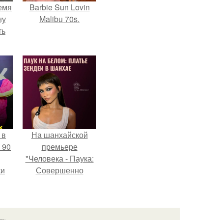
емя
Barbie Sun Lovin
ну
Malibu 70s.
ть
 в
На шанхайской
 90
премьере
"Человека - Паука:
ки
Совершенно
Новый День"
зендея выбрала не
просто очередной
наряд, а настоящий
язь