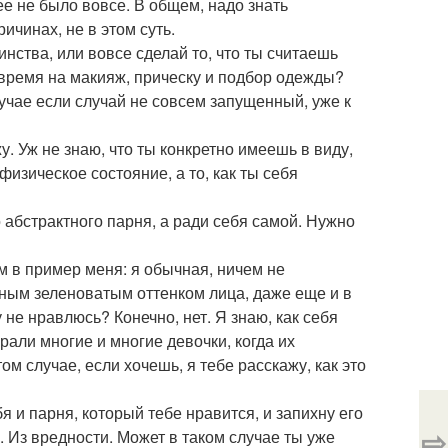
ее не было вовсе. В общем, надо знать
ичинах, не в этом суть.
нства, или вовсе сделай то, что ты считаешь
 время на макияж, прическу и подбор одежды?
лучае если случай не совсем запущенный, уже к
. Уж не знаю, что ты конкретно имеешь в виду,
изическое состояние, а то, как ты себя
о абстрактного парня, а ради себя самой. Нужно
м в пример меня: я обычная, ничем не
тным зеленоватым оттенком лица, даже еще и в
у не нравлюсь? Конечно, нет. Я знаю, как себя
рали многие и многие девочки, когда их
ом случае, если хочешь, я тебе расскажу, как это
я и парня, который тебе нравится, и запихну его
⇨
к. Из вредности. Может в таком случае ты уже