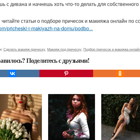
шь с дивана и начнешь хоть что-то делать для собственного
 читайте статьи о подборе причесок и макияжа онлайн по 
om/pricheski-i-makiyazh-na-domu/podbo...
и:
Сделать макияж прическу
,
Макияж под прическу
,
Подбор причесок и макияжа онлай
авилось? Поделитесь с друзьями!