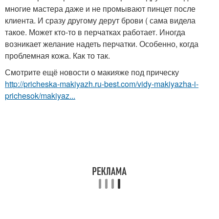
многие мастера даже и не промывают пинцет после
клиента. И сразу другому дерут брови ( сама видела
такое. Может кто-то в перчатках работает. Иногда
возникает желание надеть перчатки. Особенно, когда
проблемная кожа. Как то так.
Смотрите ещё новости о макияже под прическу
http://pricheska-makiyazh.ru-best.com/vidy-makiyazha-i-
prichesok/makiyaz...