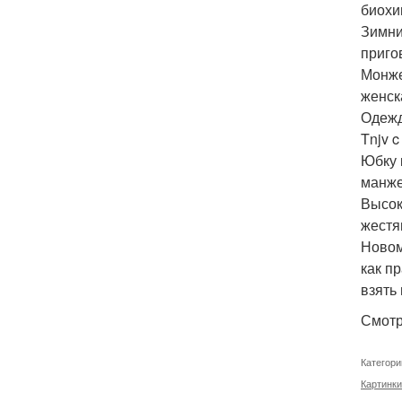
биохи
Зимни
приго
Монже
женск
Одежд
Tnjv 
Юбку 
манже
Высок
жестя
Новом
как п
взять
Смотр
Категори
Картинки