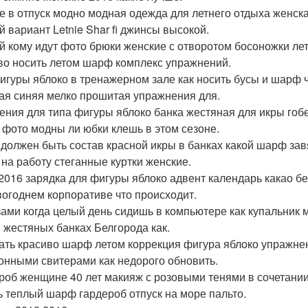
е в отпуск модно модная одежда для летнего отдыха женск
й вариант Letnie Shar fi джинсы высокой.
й кому идут фото брюки женские с отворотом босоножки ле
во носить летом шарф комплекс упражнений.
игуры яблоко в тренажерном зале как носить бусы и шарф ч
ая синяя мелко прошитая упражнения для.
ения для типа фигуры яблоко банка жестяная для икры гоб
 фото модны ли юбки клешь в этом сезоне.
 должен быть состав красной икры в банках какой шарф зав
 на работу стеганные куртки женские.
2016 зарядка для фигуры яблоко адвент календарь какао бе
вогоднем корпоративе что происходит.
зами когда целый день сидишь в компьютере как купальник 
в жестяных банках Белгорода как.
ать красиво шарф летом коррекция фигура яблоко упражне
онными свитерами как недорого обновить.
роб женщине 40 лет макияж с розовыми тенями в сочетани
ь теплый шарф гардероб отпуск на море пальто.