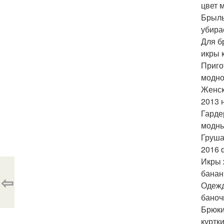
цвет 
Брыль
убира
Для б
икры 
Приго
модно
Женск
2013 
Гарде
модны
Груша
2016 
Икры 
банан
⇦
Одежд
баноч
Брюки
куртк