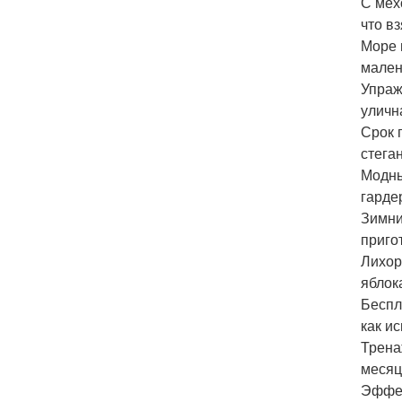
С мех
что в
Море 
мален
Упраж
уличн
Срок 
стега
Модны
гарде
Зимни
приго
Лихор
яблок
Беспл
как и
Трена
месяц
Эффек