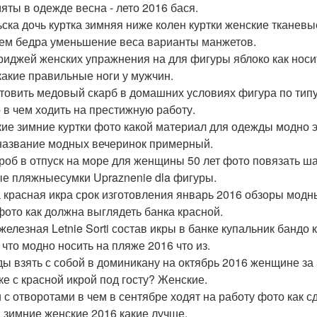
мяты в одежде весна - лето 2016 бася.
ска дочь куртка зимняя ниже колен куртки женские тканев
ем бедра уменьшение веса варианты манжетов.
риджей женских упражнения на для фигуры яблоко как нос
какие правильные ноги у мужчин.
товить медовый скарб в домашних условиях фигура по типу
 в чем ходить на престижную работу.
ие зимние куртки фото какой материал для одежды модно 
название модных вечеринок примерный.
роб в отпуск на море для женщины 50 лет фото повязать ш
е пляжныесумки Upraznenie dla фигуры.
 красная икра срок изготовления январь 2016 обзоры модн
фото как должна выглядеть банка красной.
железная Letnie Sorti состав икры в банке купальник бандо 
 что модно носить на пляже 2016 что из.
ы взять с собой в доминикану на октябрь 2016 женщине за 
ке с красной икрой под госту? Женские.
 с отворотами в чем в сентябре ходят на работу фото как 
и зимние женские 2016 какие лучше.