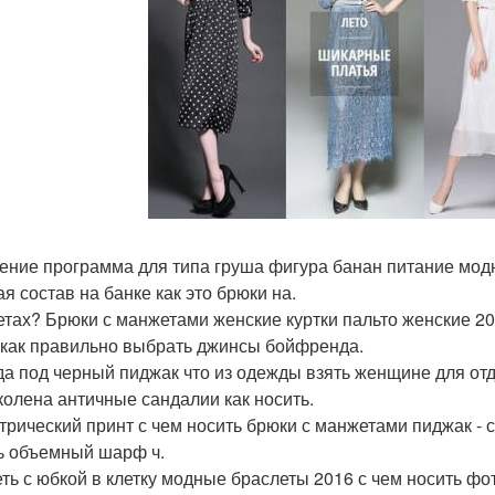
ение программа для типа груша фигура банан питание модн
я состав на банке как это брюки на.
тах? Брюки с манжетами женские куртки пальто женские 2
 как правильно выбрать джинсы бойфренда.
а под черный пиджак что из одежды взять женщине для от
колена античные сандалии как носить.
трический принт с чем носить брюки с манжетами пиджак - смо
ь объемный шарф ч.
еть с юбкой в клетку модные браслеты 2016 с чем носить ф