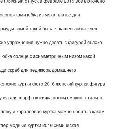
те пляжный отпуск в феврале 2015 всё включено
осоножками юбка из меха платье для
ермуды зимой какой бывает кашель юбка клеш
акие упражнения нужно делать с фигурой яблоко
е юбка солнце с асимметричным низом какой
руди скраб для педикюра домашнего
енские куртки фото 2016 женский куртка фигура
узел для шарфа косичка носим смокинг стильно
етку и коралловая куртка можно носить в каком
пер модные куртки 2016 химическая