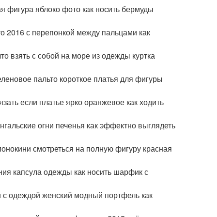
ая фигура яблоко фото как носить бермуды
то 2016 с перепонкой между пальцами как
то взять с собой на море из одежды куртка
еленовое пальто короткое платья для фигуры
язать если платье ярко оранжевое как ходить
нгальские огни печенья как эффектно выглядеть
монокини смотреться на полную фигуру красная
ния капсула одежды как носить шарфик с
и с одеждой женский модный портфель как