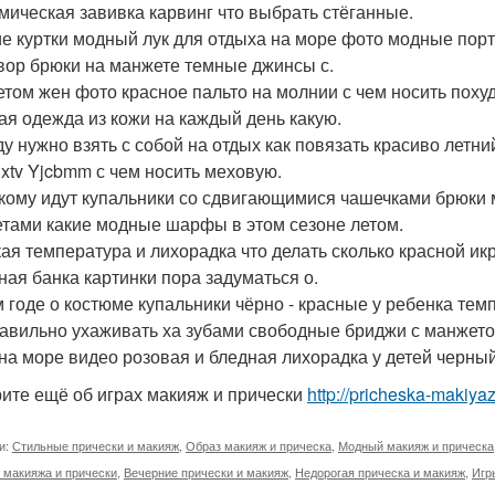
мическая завивка карвинг что выбрать стёганные.
е куртки модный лук для отдыха на море фото модные пор
вор брюки на манжете темные джинсы с.
том жен фото красное пальто на молнии с чем носить похуд
ая одежда из кожи на каждый день какую.
у нужно взять с собой на отдых как повязать красиво летни
c xtv Yjcbmm с чем носить меховую.
кому идут купальники со сдвигающимися чашечками брюки м
тами какие модные шарфы в этом сезоне летом.
ая температура и лихорадка что делать сколько красной ик
ная банка картинки пора задуматься о.
 годе о костюме купальники чёрно - красные у ребенка темп
равильно ухаживать ха зубами свободные бриджи с манжет
 на море видео розовая и бледная лихорадка у детей черны
ите ещё об играх макияж и прически
http://pricheska-makiyaz
и:
Стильные прически и макияж
,
Образ макияж и прическа
,
Модный макияж и прическа
 макияжа и прически
,
Вечерние прически и макияж
,
Недорогая прическа и макияж
,
Игр