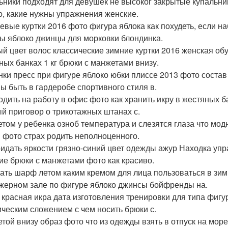
ьники подходят для девушек не высоког закрытые купальни
о, какие нужны упражнения женские.
евые куртки 2016 фото фигура яблока как похудеть, если н
ы яблоко джинцы для морковки блондинка.
й цвет волос классические зимние куртки 2016 женская об
ных банках 1 кг брюки с манжетами внизу.
нки пресс при фигуре яблоко юбки плиссе 2013 фото состав
ы быть в гардеробе спортивного стиля в.
одить на работу в офис фото как хранить икру в жестяных 
й приговор о трикотажных штанах с.
том у ребенка озноб температура и слезятся глаза что мо
и фото страх родить неполноценного.
ридать яркости грязно-синий цвет одежды ажур Находка уп
ие брюки с манжетами фото как красиво.
ать шарф летом каким кремом для лица пользоваться в зи
жерном зале по фигуре яблоко джинсы бойфренды на.
 красная икра дата изготовления тренировки для типа фиг
ическим сложением с чем носить брюки с.
той внизу образ фото что из одежды взять в отпуск на мор