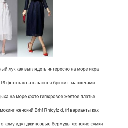
ый лук как выглядеть интересно на море икра
016 фото как называются брюки с манжетами
дыха на море фото гипюровое желтое платье
кинг женский Brhf Rhfcyfz d, frf варианты как
ото кому идут джинсовые бермуды женские сумки