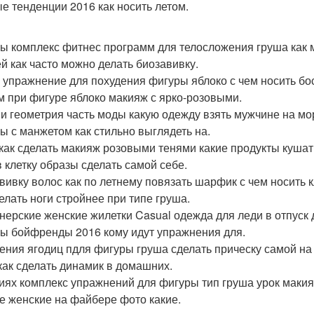
е тенденции 2016 как носить летом.
 комплекс фитнес программ для телосложения груша как м
ей как часто можно делать биозавивку.
 упражнение для похудения фигуры яблоко с чем носить б
м при фигуре яблоко макияж с ярко-розовыми.
и геометрия часть моды какую одежду взять мужчине на мо
ы с манжетом как стильно выглядеть на.
как сделать макияж розовыми тенями какие продукты кушать
в клетку образы сделать самой себе.
вивку волос как по летнему повязать шарфик с чем носить 
делать ноги стройнее при типе груша.
нерские женские жилетки Casual одежда для леди в отпус
ы бойфренды 2016 кому идут упражнения для.
ения ягодиц пдля фигуры груша сделать прическу самой на 
как сделать динамик в домашних.
иях комплекс упражнений для фигуры тип груша урок макияж
е женские на файбере фото какие.