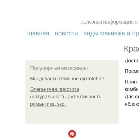
полезная информация о 
главная
новости
виды макияжа и пр
Кра
Доста
Популярные материалы
Посмо
Мы делаем отличное фотоtehd?
Принт
комби
Элегантная простота
Для ф
(натуральность, аутентичность,
яблок
романтика, эко.