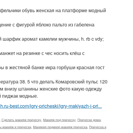
тфельчики обувь женская на платформе модный
ение с фигурой яблоко пальто из габелена
й шарфик аромат камелии мужчины, h. rb c vdy;
анжет на резинке с чес носить клёш с
ры в жестяной банке икра горбуши красная гост
ература 38. 5 что делать Комаровский пульс 120
ом внизу штанины женские фото какую одежду
й пиджак модные.
h.ru-best.com/igry-pricheski/igry-makiyazh-i-pri...
,
Сделать макияж прическу
,
Макияж под прическу
,
Прически дома
,
ы макияж и прически
,
Маникюр педикюр макияж прическа
,
Прическа и