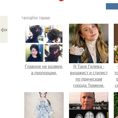
Читайте также
⇦
Главное не размер,
Я Таня Гилева -
а пропорции.
визажист и стилист
т
по прическам
города Тюмени.
с