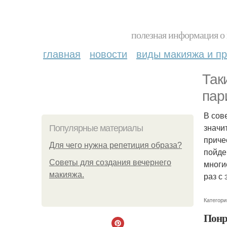
полезная информация о 
главная
новости
виды макияжа и пр
Так
пар
В сов
значи
Популярные материалы
приче
Для чего нужна репетиция образа?
пойде
Советы для создания вечернего
многи
макияжа.
раз с 
Категори
Понр