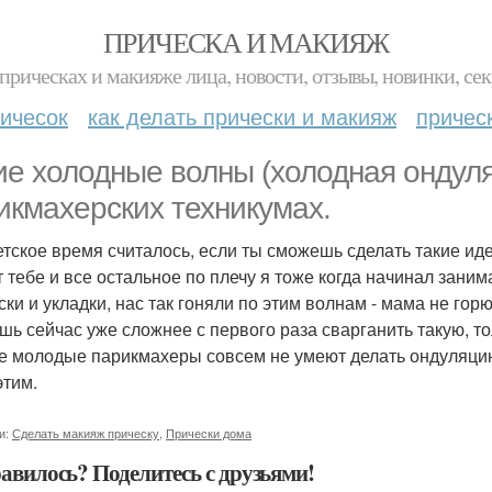
ПРИЧЕСКА И МАКИЯЖ
прическах и макияже лица, новости, отзывы, новинки, сек
ичесок
как делать прически и макияж
причес
ие холодные волны (холодная ондуля
икмахерских техникумах.
етское время считалось, если ты сможешь сделать такие и
т тебе и все остальное по плечу я тоже когда начинал зан
ски и укладки, нас так гоняли по этим волнам - мама не гор
шь сейчас уже сложнее с первого раза сварганить такую, то
е молодые парикмахеры совсем не умеют делать ондуляцию
этим.
и:
Сделать макияж прическу
,
Прически дома
авилось? Поделитесь с друзьями!