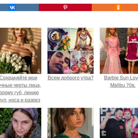
Сохраняйте мои
Всем доброго утра?
Barbie Sun Lov
очные черты лица,
Malibu 70s.
форму губ, линию
кул, носа и разрез
глаз.