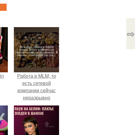
⇨
in
Работа в MLM, то
есть сетевой
компании сейчас
неразрывно
связана с создание
своего контента,
своей страницы в
соц сетях.