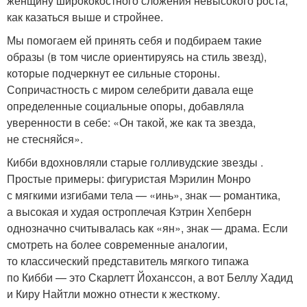
женщину ширококостного сложения невысокого роста,
как казаться выше и стройнее.
Мы помогаем ей принять себя и подбираем такие
образы (в том числе ориентируясь на стиль звезд),
которые подчеркнут ее сильные стороны.
Сопричастность с миром селебрити давала еще
определенные социальные опоры, добавляла
уверенности в себе: «Он такой, же как та звезда,
не стесняйся».
Кибби вдохновляли старые голливудские звезды .
Простые примеры: фигуристая Мэрилин Монро
с мягкими изгибами тела — «инь», знак — романтика,
а высокая и худая остроплечая Кэтрин Хепберн
однозначно считывалась как «ян», знак — драма. Если
смотреть на более современные аналогии,
то классический представитель мягкого типажа
по Кибби — это Скарлетт Йоханссон, а вот Беллу Хадид
и Киру Найтли можно отнести к жесткому.