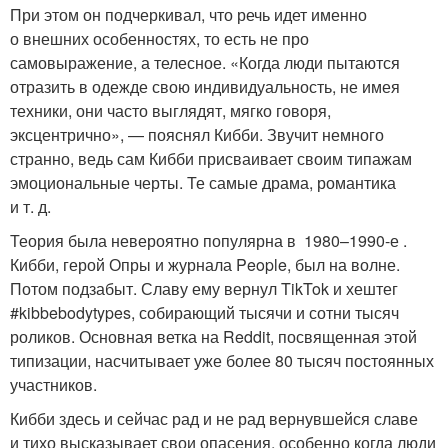
При этом он подчеркивал, что речь идет именно
о внешних особенностях, то есть не про
самовыражение, а телесное. «Когда люди пытаются
отразить в одежде свою индивидуальность, не имея
техники, они часто выглядят, мягко говоря,
эксцентрично», — пояснял Кибби. Звучит немного
странно, ведь сам Кибби присваивает своим типажам
эмоциональные черты. Те самые драма, романтика
и т. д.
Теория была невероятно популярна в 1980–1990-е .
Кибби, герой Опры и журнала People, был на волне.
Потом подзабыт. Славу ему вернул TikTok и хештег
#kibbebodytypes, собирающий тысячи и сотни тысяч
роликов. Основная ветка на Reddit, посвященная этой
типизации, насчитывает уже более 80 тысяч постоянных
участников.
Кибби здесь и сейчас рад и не рад вернувшейся славе
и тихо высказывает свои опасения, особенно когда люди