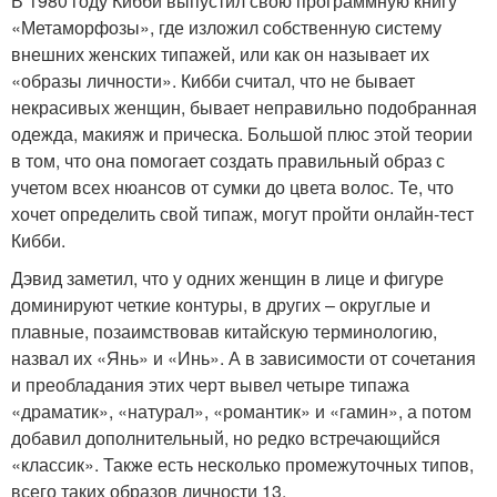
В 1980 году Кибби выпустил свою программную книгу
«Метаморфозы», где изложил собственную систему
внешних женских типажей, или как он называет их
«образы личности». Кибби считал, что не бывает
некрасивых женщин, бывает неправильно подобранная
одежда, макияж и прическа. Большой плюс этой теории
в том, что она помогает создать правильный образ с
учетом всех нюансов от сумки до цвета волос. Те, что
хочет определить свой типаж, могут пройти онлайн-тест
Кибби.
Дэвид заметил, что у одних женщин в лице и фигуре
доминируют четкие контуры, в других – округлые и
плавные, позаимствовав китайскую терминологию,
назвал их «Янь» и «Инь». А в зависимости от сочетания
и преобладания этих черт вывел четыре типажа
«драматик», «натурал», «романтик» и «гамин», а потом
добавил дополнительный, но редко встречающийся
«классик». Также есть несколько промежуточных типов,
всего таких образов личности 13.