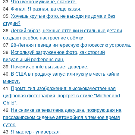
33.
Что нужно мужчине, скажите.
34.
Финал. Я разная, да еще какая.
35.
Хочешь крутые фото, не выходя из дома и без
студии?
36.
Лёгкий образ, нежные оттенки и стильные детали
создают особое настроение съёмки.
37.
28-Летняя певица интересную фотосессию устроила.
38.
Используй загруженное фото, как строгий
визуальный референс лиц.
39.
Почему Jennie вызывает доверие.
40.
В США в продажу запустили куклу в честь кайли
миноуг.
41.
Промт: тип изображения: высококачественная
цифровая фотография, портрет в стиле "Mother and
Child".
42.
На снимке запечатлена девушка, позирующая на
пассажирском сиденье автомобиля в темное время
суток.
43.
Я мастер - универсал.