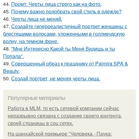
44.
Промт: Черты лица строго как на фото.
45.
Почему важно подобрать свой стиль в одежде?
46.
Черты лица не меняй.
47.
Создайте гиперреалистичный портрет женщины с
блестящими волосами, уложенными в голливудскую
волну, на темном фоне.
48.
"Мне Интересно Какой ты Меня Видишь и ты
Попала".
49.
Совершенный образ к празднику от Palmira SPA &
Beauty.
50.
Создай портрет, не меняя черты лица.
Популярные материалы
Работа в MLM, то есть сетевой компании сейчас
неразрывно связана с создание своего контента,
своей страницы в соц сетях.
На шанхайской премьере "Человека - Паука: