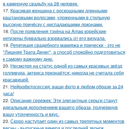
в камерную свадьбу на 28 человек.
17.
Красивая женщина с роскошными длинными
каштановыми волосами, уложенными в стильную
высокую причёску с ниспадающими локонами.
18.
После появления тэхёна на Amas корейские
нетизены буквально взорвались от его визуала.
19.
Репетиция свадебного макияжа и прически - это не
"Лишняя Трата Денег", а способ спокойно подготовиться
к самому важному дню.
20.
Несмотря на статус одной из самых красивых звёзд
голливуда, актриса признаётся: никогда не считала себя
красавицей.
21.
Нейрофотосессия: ваши фото в любом образе за 24
часа!
22.
Описание сережек: Эти элегантные серьги станут
идеальным дополнением вашего образа, подчеркнув
вашу утонченность и вкус.
23.
Скоро наступает один из самых трепетных моментов
весны - выпускные вечера и последний звонок.