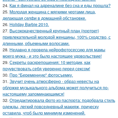
24.
Как я финал на адреналине без сна и еды прошла?
25.
Молодая женщина с мягкими чертами лица,
делающая селфи в домашней обстановке.
26.
Holiday Barbie 2010.
27.
Высококачественный крупный план (портрет)
привлекательной молодой женщины, 100% сходство, с
длинными, объемными волосами.
28.
Недавно я провела нейрофотосессию для мамы
моего мужа - и это было настоящее удовольствие!
29.
Секреты раскрепощения: 10 методик, как
почувствовать себя уверенно перед сексом!
30.
Про "Беременную" фотосъемку.
31.
Звучит очень атмосферно - образ невесты на
обложке музыкального альбома может получиться по-
настоящему запоминающимся!
32.
Отредактировала фото из паспорта: подобрала стиль
одежды, легкий повседневный макияж, прическу
оставила, чтоб было минимум изменений.