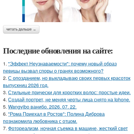
читать дальше →
Последние обновления на сайте:
1.
"Эффект Неузнаваемости": почему новый образ
певицы вызвал споры о гранях возможного?
2.
С опозданием, но выкладываю своих первых красоток
выпускниц 2026 год.
3.
Стильные прически для коротких волос: простые идеи.
4.
Создай портрет, не меняя черты лица снято на Iphone.
5.
Wangyibo ванибо. 2026. 07. 22.
6.
"Рома Приехал в Ростов": Полина Диброва
познакомила любовника с отцом.
7.
Фотореализм, ночная съемка в машине, жесткий свет