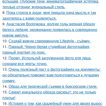
вспышки, глубокие тени, кинематографичная эстетика,
теплые оттенки, журнальный стиль.
8.
Пока стояла в душе, мне пришла одна мысль и так
захотелось с вами поделиться.
9.
Анастасия Волочкова, долгие годы верная образу
белого лебедя, неожиданно появилась в совершенно
новом амплуа.
10.
Создай живую современную Lifestyle - съёмку.
11.
Парный. Черно-белая студийная фотография,
парный портрет по пояс.
12.
Промт. Используй загруженное фото для лица,
сохрани все черты точно.
13.
Очень полезный прст о фотографиях на документы:
он обязательно поможет вам подготовиться к лучшему
снимку.
14.
Образ для творческой съемки в боксерском стиле.
15.
Секрет идеального образа раскрыт: это не только
платье!
16.
История о том, как свадебный ужин для двоих вырос