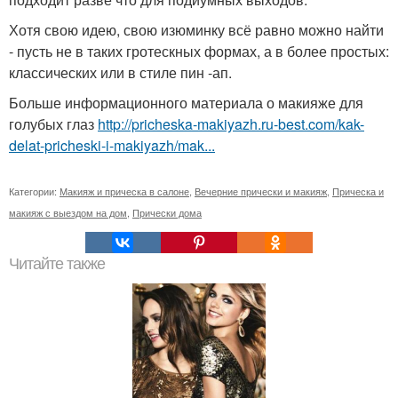
Хотя свою идею, свою изюминку всё равно можно найти
- пусть не в таких гротескных формах, а в более простых:
классических или в стиле пин -ап.
Больше информационного материала о макияже для
голубых глаз
http://pricheska-makiyazh.ru-best.com/kak-
delat-pricheski-i-makiyazh/mak...
Категории:
Макияж и прическа в салоне
,
Вечерние прически и макияж
,
Прическа и
макияж с выездом на дом
,
Прически дома
Читайте также