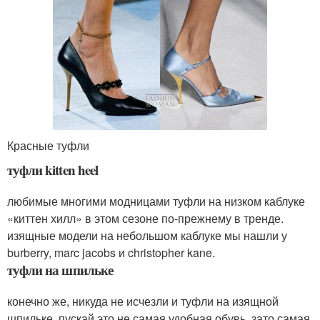
Красные туфли
туфли kitten heel
любимые многими модницами туфли на низком каблуке
«киттен хилл» в этом сезоне по-прежнему в тренде.
изящные модели на небольшом каблуке мы нашли у
burberry, marc jacobs и christopher kane.
туфли на шпильке
конечно же, никуда не исчезли и туфли на изящной
шпильке. пускай это не самая удобная обувь, зато самая