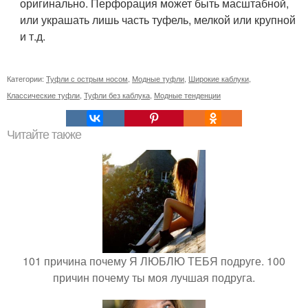
оригинально. Перфорация может быть масштабной,
или украшать лишь часть туфель, мелкой или крупной
и т.д.
Категории:
Туфли с острым носом
,
Модные туфли
,
Широкие каблуки
,
Классические туфли
,
Туфли без каблука
,
Модные тенденции
Читайте также
101 причина почему Я ЛЮБЛЮ ТЕБЯ подруге. 100
причин почему ты моя лучшая подруга.