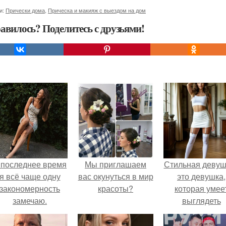
и:
Прически дома
,
Прическа и макияж с выездом на дом
авилось? Поделитесь с друзьями!
 последнее время
Мы приглашаем
Стильная девуш
я всё чаще одну
вас окунуться в мир
это девушка,
закономерность
красоты?
которая умее
замечаю.
выглядеть
привлекательн
элегантно в лю