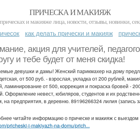
ПРИЧЕСКА И МАКИЯЖ
прическах и макияже лица, новости, отзывы, новинки, сек
ичесок
как делать прически и макияж
причес
мание, акция для учителей, педагого
ругу и тебе будет от меня скидка!
емые девушки и дамы! Женский парикмахер на дому предлага
 детская, от 500 руб. - взрослая, укладка от 200 рублей, мак
й, ламинирование от 500, коррекция и покраска бровей - 200
й. Оформление невест, юбиляров, студентов и их родствен
м, на предприятия, в деревню. 89196266324 лилия (запись з
бнее читайте информацию о прическе и макияж с выездом
om/pricheski-i-makiyazh-na-domu/prich...