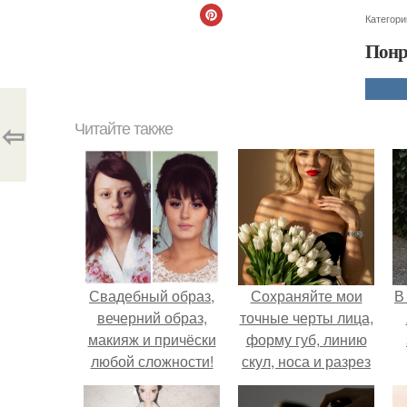
Категори
Понр
⇦
Читайте также
Свадебный образ,
Сохраняйте мои
В
вечерний образ,
точные черты лица,
макияж и причёски
форму губ, линию
любой сложности!
скул, носа и разрез
глаз.