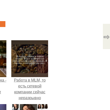
⇨
ка -
Работа в MLM, то
есть сетевой
т
компании сейчас
неразрывно
о и
связана с создание
бои
своего контента,