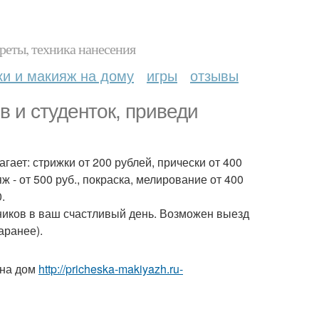
реты, техника нанесения
ки и макияж на дому
игры
отзывы
в и студенток, приведи
ет: стрижки от 200 рублей, прически от 400
ияж - от 500 руб., покраска, мелирование от 400
.
ников в ваш счастливый день. Возможен выезд
аранее).
 на дом
http://pricheska-makiyazh.ru-