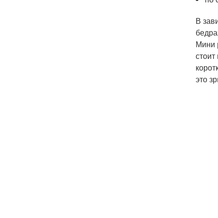
В зав
бедра
Мини 
стоит
корот
это з