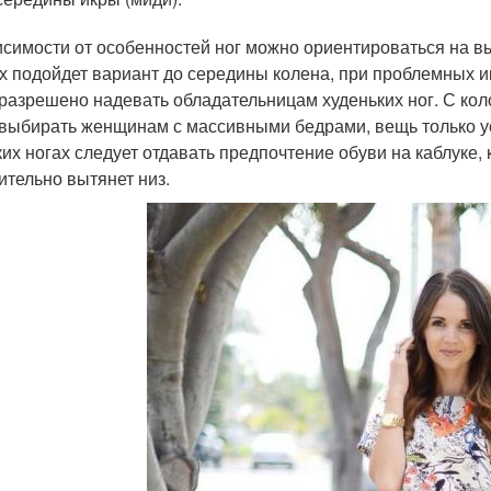
исимости от особенностей ног можно ориентироваться на в
х подойдет вариант до середины колена, при проблемных и
разрешено надевать обладательницам худеньких ног. С кол
 выбирать женщинам с массивными бедрами, вещь только у
ких ногах следует отдавать предпочтение обуви на каблуке, 
рительно вытянет низ.