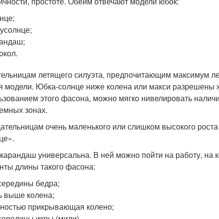
ичности, простоте. Обеим отвечают модели юбок:
нце;
усолнце;
андаш;
окол.
ельницам летящего силуэта, предпочитающим максимум легк
я модели. Юбка-солнце ниже колена или макси разрешены 
ьзованием этого фасона, можно мягко нивелировать налич
емных зонах.
ательницам очень маленького или слишком высокого роста 
це».
карандаш универсальна. В ней можно пойти на работу, на к
нты длины такого фасона:
середины бедра;
ь выше колена;
ностью прикрывающая колено;
середины икры (миди).