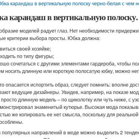
бка карандаш в вертикальную полоску черно-белая с чем н
а карандаш в вертикальную полоску
образие моделей радует глаз. Нет необходимости придержи
ые критерии выбора просты. Юбка должна:
виться своей хозяйке;
ходить по типу фигуры;
ошо сочетаться с другими элементами гардероба, чтобы по
ем носить длинную или короткую полосатую юбку, можно неп
кто опасается испортить образ, следует помнить: вполне до
вают ведущие дизайнеры. Увидев, например, на показе мод
 просто длинную модель – по щиколотку или чуть ниже, с у
монстрировал знаменитый кутюрье. Высокая мода показыва
стью же копировать ее нет смысла, поскольку для реальной
особлены.
 популярных направлений в моде можно выделить 2 тенденц