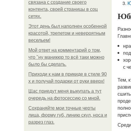
связана с создание своего
Ю
контента, своей страницы в соц
Юбк
сетях.
Этот день был наполнен особенной
Разно
красотой, трепетом и невероятным
Главн
весельем!
нра
Мой ответ на комментарий о том,
под
что "ну маникюр то всё таки можно
хор
было бы сделать.
с ч
Приходи к нам в прикиде в стиле 90
Тем, 
х и получай подарки от руки вверх!
разви
Щас приедут меня выкупать а тут
сшить
очередь на фотосессию со мной.
проде
полно
Сохраняйте мои точные черты
присп
лица, форму губ, линию скул, носа и
разрез глаз.
Среди