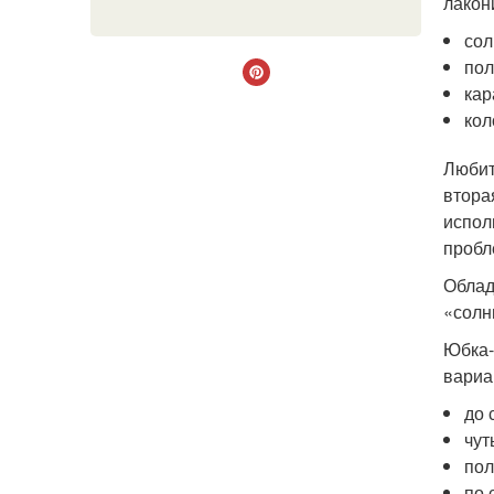
лакон
сол
пол
кар
кол
Любит
втора
испол
пробл
Облад
«солн
Юбка-
вариа
до 
чут
пол
по 