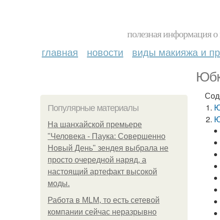
полезная информация о 
главная
новости
виды макияжа и пр
Юбк
Сод
Ю
Популярные материалы
Ю
На шанхайской премьере
"Человека - Паука: Совершенно
Новый День" зендея выбрала не
просто очередной наряд, а
настоящий артефакт высокой
моды.
Работа в MLM, то есть сетевой
компании сейчас неразрывно