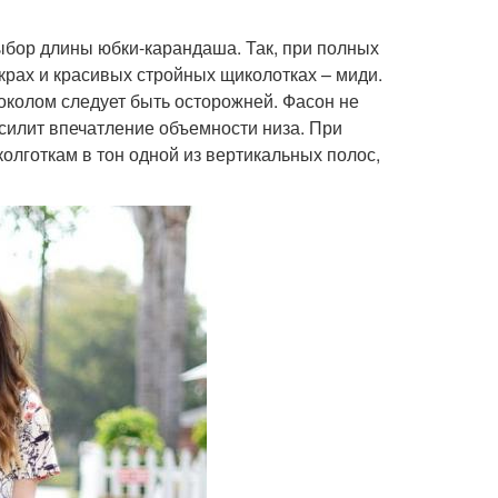
ыбор длины юбки-карандаша. Так, при полных
крах и красивых стройных щиколотках – миди.
околом следует быть осторожней. Фасон не
силит впечатление объемности низа. При
колготкам в тон одной из вертикальных полос,