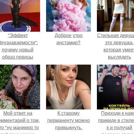
"Эффект
Доброе утро
Стильная девуш
еузнаваемости":
инстамир?
это девушка,
почему новый
которая умее
образ певицы
выглядеть
вызвал споры о
привлекательн
гранях
элегантно в лю
возможного?
ситуации.
Мой ответ на
К старому
Приходи к нам
омментарий о том,
перманенту можно
прикиде в стиле
то "ну маникюр то
привыкнуть.
х и получай