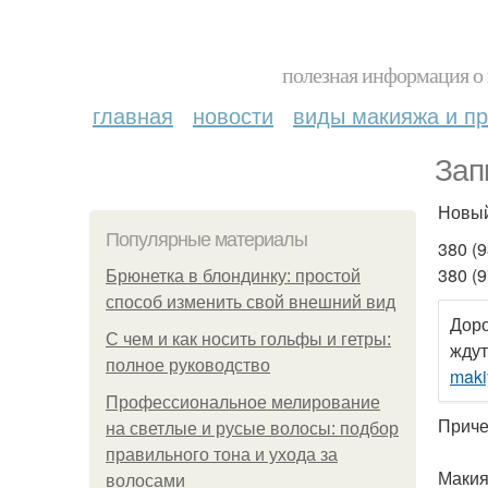
полезная информация о 
главная
новости
виды макияжа и пр
Зап
Новый
Популярные материалы
380 (9
380 (9
Брюнетка в блондинку: простой
способ изменить свой внешний вид
Доро
С чем и как носить гольфы и гетры:
ждут
полное руководство
maki
Профессиональное мелирование
Приче
на светлые и русые волосы: подбор
правильного тона и ухода за
Макия
волосами