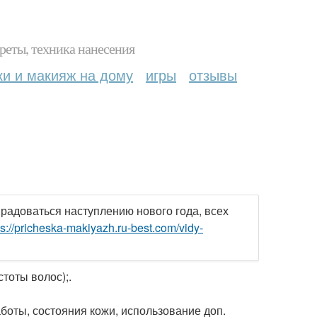
реты, техника нанесения
ки и макияж на дому
игры
отзывы
 радоваться наступлению нового года, всех
ps://pricheska-makiyazh.ru-best.com/vidy-
стоты волос);.
боты, состояния кожи, использование доп.