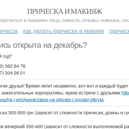
ПРИЧЕСКА И МАКИЯЖ
прическах и макияже лица, новости, отзывы, новинки, сек
ичесок
как делать прически и макияж
причес
ись открыта на декабрь?
 год?
3) 362 64 78.
7) 304 26 01
гие друзья! Время летит незаметно, вот-вот и каждый будет
 зажигательные корпоративы, яркие встречи с друзьями
htt
yazha-i-prichesok/zapis-na-oktyabr-i-noyabr-otkryta
ска 300-500 грн (зависит от сложности прически, длины и гу
ж вечерний 350-400 (зависит от сложности выполняемой ра