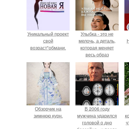
Уникальный проект
Улыбка - это не
свой
мелочь, а деталь,
Н
возраст"обмани.
которая меняет
весь образ
человека.
Обзорчик на
В 2006 году
зимнюю курн.
мужчина ударился
к
головой о дно
ч