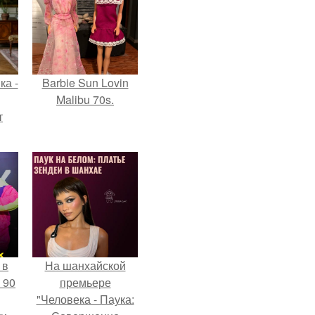
ка -
Barbie Sun Lovin
Malibu 70s.
т
о и
бои
 в
На шанхайской
 90
премьере
"Человека - Паука: