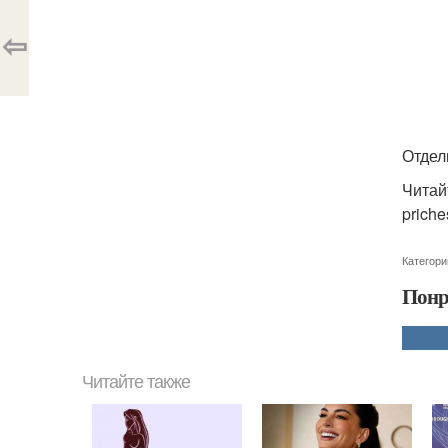
⇦
Отдел
Читайт
priche
Категори
Понр
Читайте также