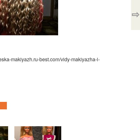
⇨
ska-makiyazh.ru-best.com/vidy-makiyazha-i-