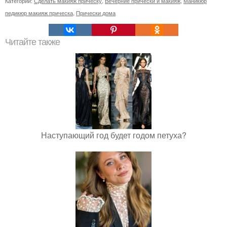
Категории:
Сделать макияж прическу
,
Вечерние прически и макияж
,
Маникюр
педикюр макияж прическа
,
Прически дома
Читайте также
Наступающий год будет годом петуха?