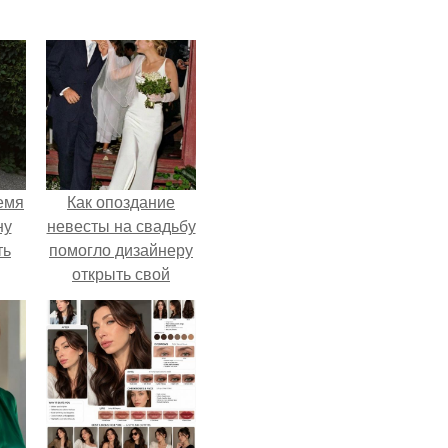
емя
Как опоздание
ну
невесты на свадьбу
ть
помогло дизайнеру
открыть свой
бренд.