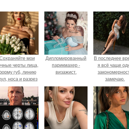
Сохраняйте мои
Дипломированный
В последнее вр
очные черты лица,
парикмахер -
я всё чаще од
форму губ, линию
визажист.
закономернос
кул, носа и разрез
замечаю.
глаз.