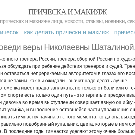
ПРИЧЕСКА И МАКИЯЖ
прическах и макияже лица, новости, отзывы, новинки, сек
ичесок
как делать прически и макияж
причес
оведи веры Николаевны Шаталиной
женного тренера России, тренера сборной России по худож
льзя обсуждать при ребенке действия тренеров и судей. Тре
н оставаться непререкаемым авторитетом в глазах его воспи
лся не таким, как вы ожидали - значит надо делать лучше.
ортсменка имеет право заплакать, но только от боли или от с
ом спорте есть только один путь - это терпеть и преодолева
ли девочка во время выступлений совершает явную ошибку - 
пит улыбка, и выполнение оставшейся части упражнения е
енивать гимнастку начинают с того момента, когда она выхо
 правильно подобранный купальник, цвета, которые в нем со
а. В последние годы гимнастки уделяют этому очень боль