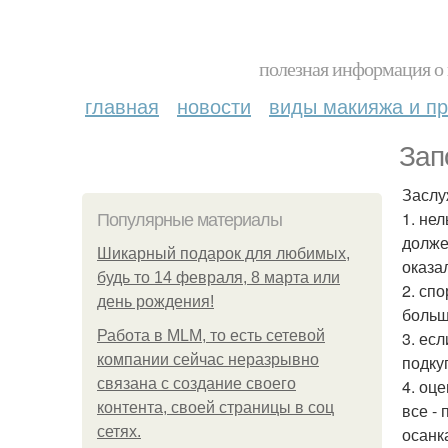
полезная информация о 
главная
новости
виды макияжа и пр
Зап
Заслу
1. не
Популярные материалы
долже
Шикарный подарок для любимых,
оказа
будь то 14 февраля, 8 марта или
2. сп
день рождения!
больш
Работа в MLM, то есть сетевой
3. ес
компании сейчас неразрывно
подку
связана с создание своего
4. оц
контента, своей страницы в соц
все -
сетях.
осанк