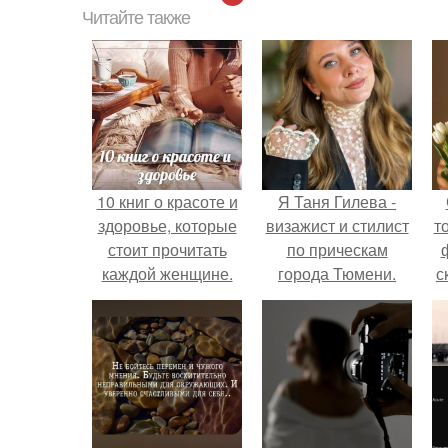
Читайте также
10 книг о красоте и
Я Таня Гилева -
здоровье, которые
визажист и стилист
т
стоит прочитать
по прическам
каждой женщине.
города Тюмени.
с