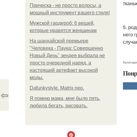
ткань
Прическа - не просто волосы, а
мощный инструмент вашего стиля!
Мужской гардероб: 6 вещей,
5. ро
которые нравятся женщинам
него 
На шанхайской премьере
случа
"Человека - Паука: Совершенно
Новый День" зендея выбрала не
Категори
просто очередной наряд, а
настоящий артефакт высокой
Понр
моды.
Dafunkystyle. Matrix neo.
⇦
Я помню мама, мне было пять,
любила бегать, рисовать.