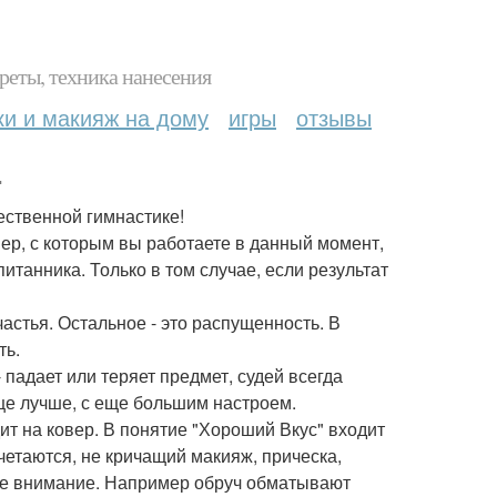
реты, техника нанесения
ки и макияж на дому
игры
отзывы
.
ественной гимнастике!
нер, с которым вы работаете в данный момент,
танника. Только в том случае, если результат
частья. Остальное - это распущенность. В
ть.
падает или теряет предмет, судей всегда
ще лучше, с еще большим настроем.
дит на ковер. В понятие "Хороший Вкус" входит
четаются, не кричащий макияж, прическа,
шое внимание. Например обруч обматывают