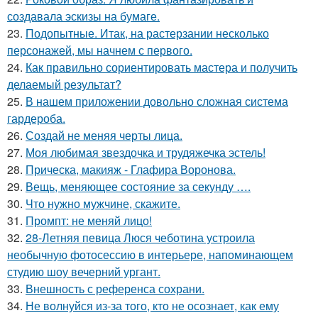
создавала эскизы на бумаге.
23.
Подопытные. Итак, на растерзании несколько
персонажей, мы начнем с первого.
24.
Как правильно сориентировать мастера и получить
делаемый результат?
25.
В нашем приложении довольно сложная система
гардероба.
26.
Создай не меняя черты лица.
27.
Моя любимая звездочка и трудяжечка эстель!
28.
Прическа, макияж - Глафира Воронова.
29.
Вещь, меняющее состояние за секунду ….
30.
Что нужно мужчине, скажите.
31.
Промпт: не меняй лицо!
32.
28-Летняя певица Люся чеботина устроила
необычную фотосессию в интерьере, напоминающем
студию шоу вечерний ургант.
33.
Внешность с референса сохрани.
34.
Не волнуйся из-за того, кто не осознает, как ему