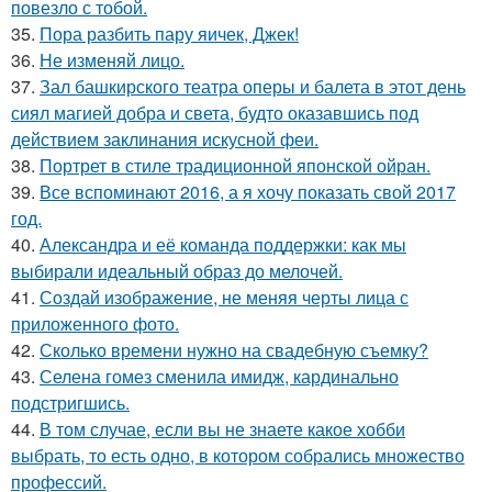
повезло с тобой.
35.
Пора разбить пару яичек, Джек!
36.
Не изменяй лицо.
37.
Зал башкирского театра оперы и балета в этот день
сиял магией добра и света, будто оказавшись под
действием заклинания искусной феи.
38.
Портрет в стиле традиционной японской ойран.
39.
Все вспоминают 2016, а я хочу показать свой 2017
год.
40.
Александра и её команда поддержки: как мы
выбирали идеальный образ до мелочей.
41.
Создай изображение, не меняя черты лица с
приложенного фото.
42.
Сколько времени нужно на свадебную съемку?
43.
Селена гомез сменила имидж, кардинально
подстригшись.
44.
В том случае, если вы не знаете какое хобби
выбрать, то есть одно, в котором собрались множество
профессий.