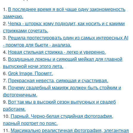
1.
В последнее время я всё чаще одну закономерность
замечаю.
2.
Челка - шторка: кому подходит, как носить и с какими
стрижками сочетать.
3.
Решила протестировать один из самых интересных AI
- промтов для бьюти - анализа.
4.
Новая стильная стрижка - легко и уверенно.
5.
Воздушные локоны и сияющий мейкап для главной
выпускной ночи этого лета.
6.
Grok Image. Промпт.
7.
Прекрасная невеста, сияющая и счастливая.
8.
Почему свадебный макияж должен быть стойким и
фотогеничным.
9.
Вот так мы в высокий сезон выпускных и свадеб
работаем.
10.
Парный. Черно-белая студийная фотография,
парный портрет по пояс.
11.
Максимально реалистичная фотография, элегантная