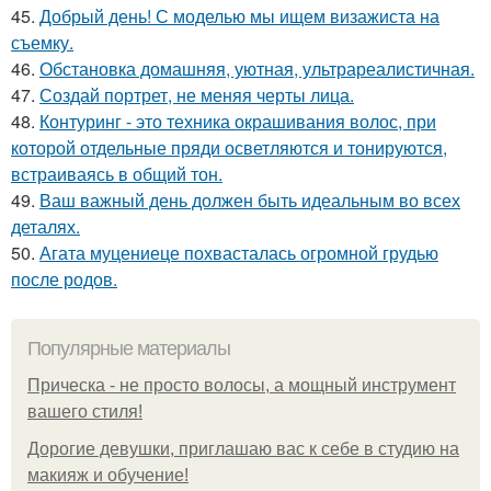
45.
Добрый день! С моделью мы ищем визажиста на
съемку.
46.
Обстановка домашняя, уютная, ультрареалистичная.
47.
Создай портрет, не меняя черты лица.
48.
Контуринг - это техника окрашивания волос, при
которой отдельные пряди осветляются и тонируются,
встраиваясь в общий тон.
49.
Ваш важный день должен быть идеальным во всех
деталях.
50.
Агата муцениеце похвасталась огромной грудью
после родов.
Популярные материалы
Прическа - не просто волосы, а мощный инструмент
вашего стиля!
Дорогие девушки, приглашаю вас к себе в студию на
макияж и обучение!