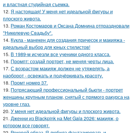
и властная студийная съемка.
12.
Я настоящая! У меня нет идеальной фигуры и
плоского живота.
13.
Роман Костомаров и Оксана Домнина отпраздновали
"Никелевую Свадьбу".
14.
Кукла - манекен для создания причесок и макияжа -
идеальный выбор для юных стилистов!
15.
В 1989-м исчезли все ученики одного класса.
16.
Промпт: создай портрет, не меняя черты лица.
17.
С возрастом макияж должен не утяжелять, а
наоборот - освежать и подчёркивать красоту.
18.
Промт номер 37.
19.
Потрясающий профессиональный бьюти - портрет
женщины крупным планом, снятый с прямого ракурса на
уровне глаз.
20.
У меня нет идеальной фигуры и плоского живота.
21.
Дженни из Blackpink на Met Gala 2026: макияж, о
котором все говорят.
22.
Роковой образ. Я любила фантазировать и