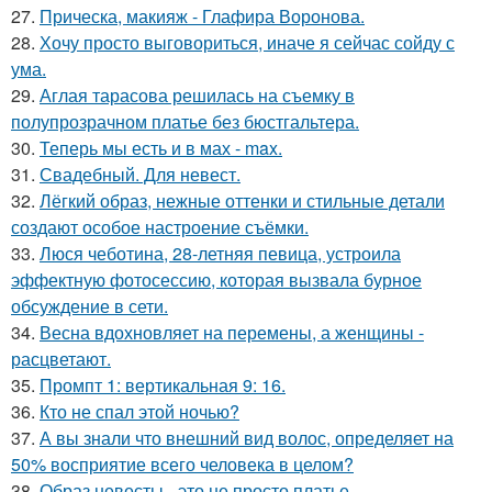
27.
Прическа, макияж - Глафира Воронова.
28.
Хочу просто выговориться, иначе я сейчас сойду с
ума.
29.
Аглая тарасова решилась на съемку в
полупрозрачном платье без бюстгальтера.
30.
Теперь мы есть и в мах - max.
31.
Свадебный. Для невест.
32.
Лёгкий образ, нежные оттенки и стильные детали
создают особое настроение съёмки.
33.
Люся чеботина, 28-летняя певица, устроила
эффектную фотосессию, которая вызвала бурное
обсуждение в сети.
34.
Весна вдохновляет на перемены, а женщины -
расцветают.
35.
Промпт 1: вертикальная 9: 16.
36.
Кто не спал этой ночью?
37.
А вы знали что внешний вид волос, определяет на
50% восприятие всего человека в целом?
38.
Образ невесты - это не просто платье.