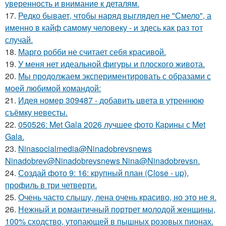
уверенность и внимание к деталям.
17.
Редко бывает, чтобы наряд выглядел не "Смело", а
именно в кайф самому человеку - и здесь как раз тот
случай.
18.
Марго робби не считает себя красивой.
19.
У меня нет идеальной фигуры и плоского живота.
20.
Мы продолжаем экспериментировать с образами с
моей любимой командой:
21.
Идея номер 309487 - добавить цвета в утреннюю
съёмку невесты.
22.
050526: Met Gala 2026 лучшее фото Карины с Met
Gala.
23.
Ninasocialmedia@Ninadobrevsnews
Ninadobrev@Ninadobrevsnews Nina@Ninadobrevsn.
24.
Создай фото 9: 16: крупный план (Close - up),
профиль в три четверти.
25.
Очень часто слышу, лена очень красиво, но это не я.
26.
Нежный и романтичный портрет молодой женщины,
100% сходство, утопающей в пышных розовых пионах.