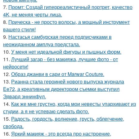
7.
Промт: Создай гиперреалистичный портрет, качество
4K, не меняя черты лица.
8.
Прическа - не просто волосы, а мощный инструмент
вашего стиля!
9.
Настасья самбурская перед подписчиками в
неожиданном амплуа предстала.
10.
У меня нет идеальной фигуры и пышных форм.
11.
Лучший загар - без макияжа, лучшие фото - от
нейросети!
12.
Образ джанви в сари от Marwar Couture.
13.
Рианна стала героиней нового выпуска журнала
Ee72, а креативным директором съемки выступил
Эдвард эннинфул.
14.
Как же мне грустно, когда мои невесты упархивают из
студии, а я не успеваю сделать фото.
15.
Радость, гордость, волнение, грусть, облегчение,
свобода.
16.
Яркий макияж - это всегда про настроение,