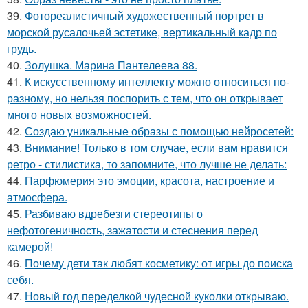
39.
Фотореалистичный художественный портрет в
морской русалочьей эстетике, вертикальный кадр по
грудь.
40.
Золушка. Марина Пантелеева 88.
41.
К искусственному интеллекту можно относиться по-
разному, но нельзя поспорить с тем, что он открывает
много новых возможностей.
42.
Создаю уникальные образы с помощью нейросетей:
43.
Внимание! Только в том случае, если вам нравится
ретро - стилистика, то запомните, что лучше не делать:
44.
Парфюмерия это эмоции, красота, настроение и
атмосфера.
45.
Разбиваю вдребезги стереотипы о
нефотогеничность, зажатости и стеснения перед
камерой!
46.
Почему дети так любят косметику: от игры до поиска
себя.
47.
Новый год переделкой чудесной куколки открываю.