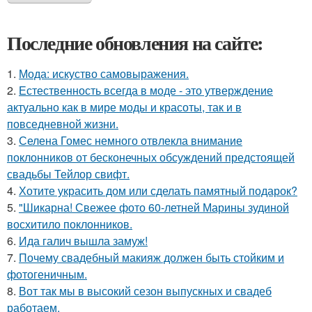
Последние обновления на сайте:
1.
Мода: искуство самовыражения.
2.
Естественность всегда в моде - это утверждение
актуально как в мире моды и красоты, так и в
повседневной жизни.
3.
Селена Гомес немного отвлекла внимание
поклонников от бесконечных обсуждений предстоящей
свадьбы Тейлор свифт.
4.
Хотите украсить дом или сделать памятный подарок?
5.
"Шикарна! Свежее фото 60-летней Марины зудиной
восхитило поклонников.
6.
Ида галич вышла замуж!
7.
Почему свадебный макияж должен быть стойким и
фотогеничным.
8.
Вот так мы в высокий сезон выпускных и свадеб
работаем.