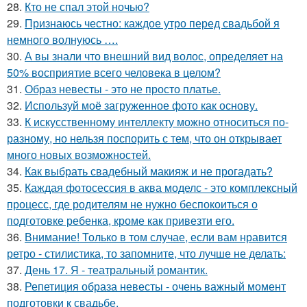
28.
Кто не спал этой ночью?
29.
Признаюсь честно: каждое утро перед свадьбой я
немного волнуюсь ….
30.
А вы знали что внешний вид волос, определяет на
50% восприятие всего человека в целом?
31.
Образ невесты - это не просто платье.
32.
Используй моё загруженное фото как основу.
33.
К искусственному интеллекту можно относиться по-
разному, но нельзя поспорить с тем, что он открывает
много новых возможностей.
34.
Как выбрать свадебный макияж и не прогадать?
35.
Каждая фотосессия в аква моделс - это комплексный
процесс, где родителям не нужно беспокоиться о
подготовке ребенка, кроме как привезти его.
36.
Внимание! Только в том случае, если вам нравится
ретро - стилистика, то запомните, что лучше не делать:
37.
День 17. Я - театральный романтик.
38.
Репетиция образа невесты - очень важный момент
подготовки к свадьбе.