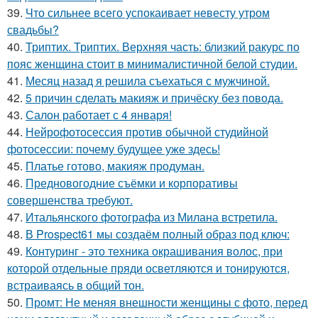
39.
Что сильнее всего успокаивает невесту утром
свадьбы?
40.
Триптих. Триптих. Верхняя часть: близкий ракурс по
пояс женщина стоит в минималистичной белой студии.
41.
Месяц назад я решила съехаться с мужчиной.
42.
5 причин сделать макияж и причёску без повода.
43.
Салон работает с 4 января!
44.
Нейрофотосессия против обычной студийной
фотосессии: почему будущее уже здесь!
45.
Платье готово, макияж продуман.
46.
Предновогодние съёмки и корпоративы
совершенства требуют.
47.
Итальянского фотографа из Милана встретила.
48.
В Prospect61 мы создаём полный образ под ключ:
49.
Контуринг - это техника окрашивания волос, при
которой отдельные пряди осветляются и тонируются,
встраиваясь в общий тон.
50.
Промт: Не меняя внешности женщины с фото, перед