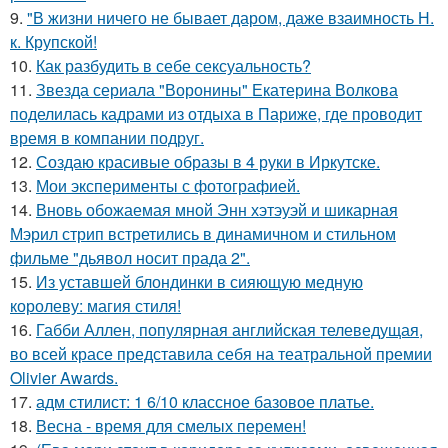
9.
"В жизни ничего не бывает даром, даже взаимность Н.
к. Крупской!
10.
Как разбудить в себе сексуальность?
11.
Звезда сериала "Воронины" Екатерина Волкова
поделилась кадрами из отдыха в Париже, где проводит
время в компании подруг.
12.
Создаю красивые образы в 4 руки в Иркутске.
13.
Мои эксперименты с фотографией.
14.
Вновь обожаемая мной Энн хэтэуэй и шикарная
Мэрил стрип встретились в динамичном и стильном
фильме "дьявол носит прада 2".
15.
Из уставшей блондинки в сияющую медную
королеву: магия стиля!
16.
Габби Аллен, популярная английская телеведущая,
во всей красе представила себя на театральной премии
Olivier Awards.
17.
адм стилист: 1 6/10 классное базовое платье.
18.
Весна - время для смелых перемен!