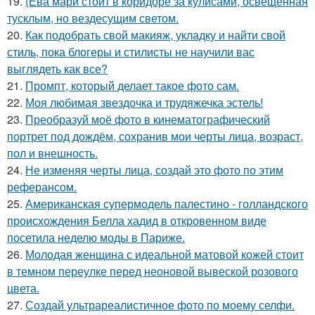
19.
(Ева мари стоит в коридоре за кулисами, освещенная
тусклым, но вездесущим светом.
20.
Как подобрать свой макияж, укладку и найти свой
стиль, пока блогеры и стилисты не научили вас
выглядеть как все?
21.
Промпт, который делает такое фото сам.
22.
Моя любимая звездочка и трудяжечка эстель!
23.
Преобразуй моё фото в кинематографический
портрет под дождём, сохранив мои черты лица, возраст,
пол и внешность.
24.
Не изменяя черты лица, создай это фото по этим
реферансом.
25.
Американская супермодель палестино - голландского
происхождения Белла хадид в откровенном виде
посетила неделю моды в Париже.
26.
Молодая женщина с идеальной матовой кожей стоит
в темном переулке перед неоновой вывеской розового
цвета.
27.
Создай ультрареалистичное фото по моему селфи.