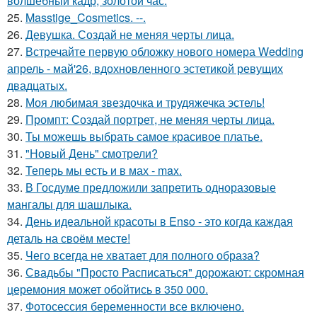
волшебный кадр, золотой час.
25.
Masstige_Cosmetics. --.
26.
Девушка. Создай не меняя черты лица.
27.
Встречайте первую обложку нового номера Wedding
апрель - май'26, вдохновленного эстетикой ревущих
двадцатых.
28.
Моя любимая звездочка и трудяжечка эстель!
29.
Промпт: Создай портрет, не меняя черты лица.
30.
Ты можешь выбрать самое красивое платье.
31.
"Новый День" смотрели?
32.
Теперь мы есть и в мах - max.
33.
В Госдуме предложили запретить одноразовые
мангалы для шашлыка.
34.
День идеальной красоты в Enso - это когда каждая
деталь на своём месте!
35.
Чего всегда не хватает для полного образа?
36.
Свадьбы "Просто Расписаться" дорожают: скромная
церемония может обойтись в 350 000.
37.
Фотосессия беременности все включено.