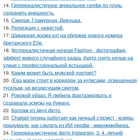
14.
Гиперреалистичное зеркальное селфи по грудь,
сохранить внешность.
15.
Смелая. Гламурная. Девушка.
16.
Репетиция с невестой.
17.
Шикарная доджа кэт на обложке нового номера
британского Elle.
18.
Фотореалистичная ночная Fashion - фотография,
эффект живого случайного кадра, будто снято ночью на
улице с профессиональной вспышкой.
19.
Каким может быть мужской портрет?
20.
(Ева мари стоит в коридоре за кулисами, освещенная
тусклым, но вездесущим светом.
21.
Роковой образ. Я любила фантазировать и
создавала эскизы на бумаге.
22.
Коллаж из двух фото.
23.
Chatgpt теперь работает как личный стилист - юзеры
придумали, как сделать из ИИ профи - имиджмейкера.
24.
Гиперреалистичное фото Instagram, 3: 4. летний