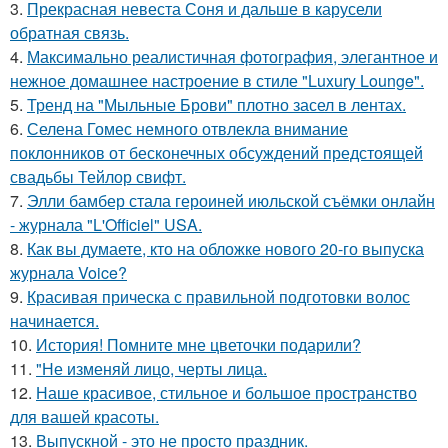
3.
Прекрасная невеста Соня и дальше в карусели
обратная связь.
4.
Максимально реалистичная фотография, элегантное и
нежное домашнее настроение в стиле "Luxury Lounge".
5.
Тренд на "Мыльные Брови" плотно засел в лентах.
6.
Селена Гомес немного отвлекла внимание
поклонников от бесконечных обсуждений предстоящей
свадьбы Тейлор свифт.
7.
Элли бамбер стала героиней июльской съёмки онлайн
- журнала "L'Officiel" USA.
8.
Как вы думаете, кто на обложке нового 20-го выпуска
журнала Voice?
9.
Красивая прическа с правильной подготовки волос
начинается.
10.
История! Помните мне цветочки подарили?
11.
"Не изменяй лицо, черты лица.
12.
Наше красивое, стильное и большое пространство
для вашей красоты.
13.
Выпускной - это не просто праздник.