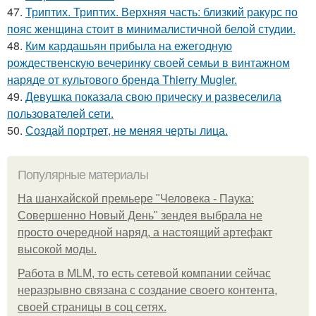
47.
Триптих. Триптих. Верхняя часть: близкий ракурс по
пояс женщина стоит в минималистичной белой студии.
48.
Ким кардашьян прибыла на ежегодную
рождественскую вечеринку своей семьи в винтажном
наряде от культового бренда Thierry Mugler.
49.
Девушка показала свою прическу и развеселила
пользователей сети.
50.
Создай портрет, не меняя черты лица.
Популярные материалы
На шанхайской премьере "Человека - Паука:
Совершенно Новый День" зендея выбрала не
просто очередной наряд, а настоящий артефакт
высокой моды.
Работа в MLM, то есть сетевой компании сейчас
неразрывно связана с создание своего контента,
своей страницы в соц сетях.