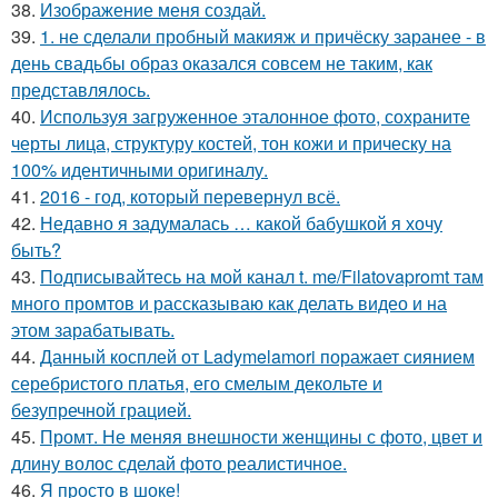
38.
Изображение меня создай.
39.
1. не сделали пробный макияж и причёску заранее - в
день свадьбы образ оказался совсем не таким, как
представлялось.
40.
Используя загруженное эталонное фото, сохраните
черты лица, структуру костей, тон кожи и прическу на
100% идентичными оригиналу.
41.
2016 - год, который перевернул всё.
42.
Недавно я задумалась … какой бабушкой я хочу
быть?
43.
Подписывайтесь на мой канал t. me/Filatovapromt там
много промтов и рассказываю как делать видео и на
этом зарабатывать.
44.
Данный косплей от Ladymelamori поражает сиянием
серебристого платья, его смелым декольте и
безупречной грацией.
45.
Промт. Не меняя внешности женщины с фото, цвет и
длину волос сделай фото реалистичное.
46.
Я просто в шоке!