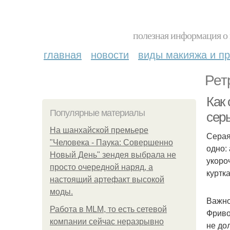
полезная информация о 
главная
новости
виды макияжа и пр
Рет
Как
Популярные материалы
сер
На шанхайской премьере
Серая
"Человека - Паука: Совершенно
одно:
Новый День" зендея выбрала не
укоро
просто очередной наряд, а
куртк
настоящий артефакт высокой
моды.
Важно
Работа в MLM, то есть сетевой
Фриво
компании сейчас неразрывно
не до