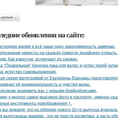
ь дальше →
ледние обновления на сайте:
оследнее время я всё чаще одну закономерность замечаю.
 опоздание невесты на свадьбу помогло дизайнеру открыть 
дж: Как известно, встречают по одежке.
а "Правильная" баночка лака для волос и успех твоей укла
а: искуство самовыражения.
ая серия фотографий от Екатерины Варнавы представляет 
ркивает её индивидуальность и чувство моды.
должаю знакомить вас с новыми блайндбоксами.
ему у многих самое красивое фото в паспорте - именно св
вные инструменты преображения! 1.
к вы думаете, кто на обложке нового 20-го выпуска журнала
я выпускницы макияж - это не просто косметика, а часть об