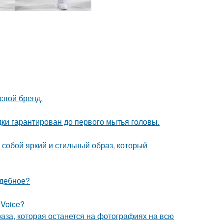
свой бренд.
дки гарантирован до первого мытья головы.
собой яркий и стильный образ, который
адебное?
 Voice?
раза, которая останется на фотографиях на всю