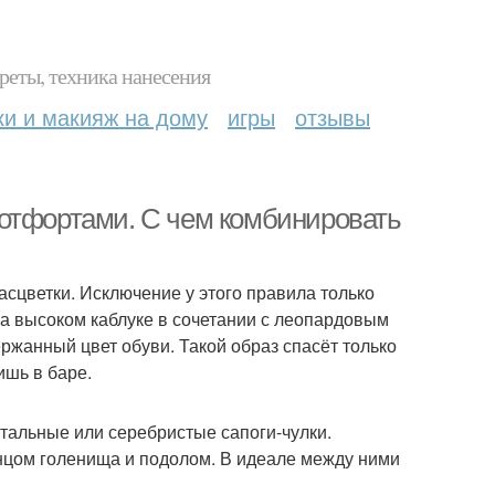
реты, техника нанесения
ки и макияж на дому
игры
отзывы
ботфортами. С чем комбинировать
асцветки. Исключение у этого правила только
а высоком каблуке в сочетании с леопардовым
ржанный цвет обуви. Такой образ спасёт только
ишь в баре.
стальные или серебристые сапоги-чулки.
нцом голенища и подолом. В идеале между ними