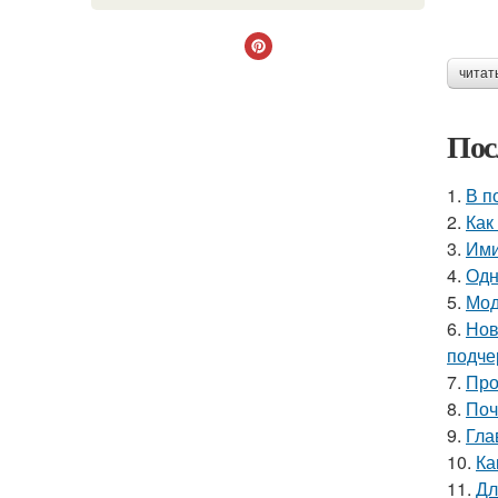
читат
Пос
1.
В п
2.
Как
3.
Ими
4.
Одн
5.
Мод
6.
Нов
подче
7.
Про
8.
Поч
9.
Гла
10.
Ка
11.
Дл