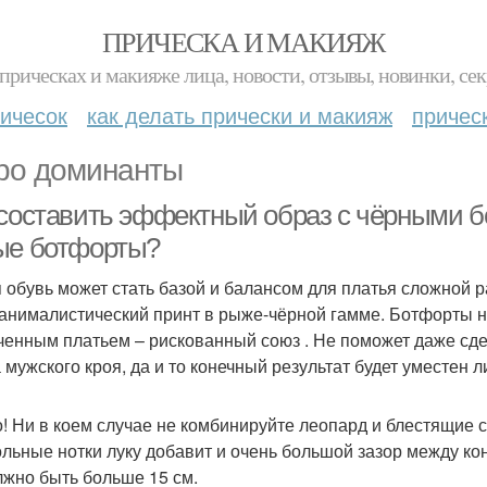
ПРИЧЕСКА И МАКИЯЖ
прическах и макияже лица, новости, отзывы, новинки, сек
ичесок
как делать прически и макияж
причес
ро доминанты
 составить эффектный образ с чёрными 
ые ботфорты?
 обувь может стать базой и балансом для платья сложной р
 анималистический принт в рыже-чёрной гамме. Ботфорты н
ченным платьем – рискованный союз . Не поможет даже сде
а мужского кроя, да и то конечный результат будет уместен л
! Ни в коем случае не комбинируйте леопард и блестящие 
льные нотки луку добавит и очень большой зазор между ко
лжно быть больше 15 см.