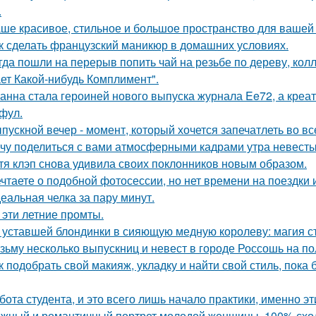
.
ше красивое, стильное и большое пространство для вашей
к сделать французский маникюр в домашних условиях.
гда пошли на перерыв попить чай на резьбе по дереву, колл
ет Какой-нибудь Комплимент".
анна стала героиней нового выпуска журнала Ee72, а кре
фул.
пускной вечер - момент, который хочется запечатлеть во вс
чу поделиться с вами атмосферными кадрами утра невесты
тя клэп снова удивила своих поклонников новым образом.
чтаете о подобной фотосессии, но нет времени на поездки
еальная челка за пару минут.
 эти летние промты.
 уставшей блондинки в сияющую медную королеву: магия с
зьму несколько выпускниц и невест в городе Россошь на п
к подобрать свой макияж, укладку и найти свой стиль, пока 
бота студента, и это всего лишь начало практики, именно э
жный и романтичный портрет молодой женщины, 100% сход