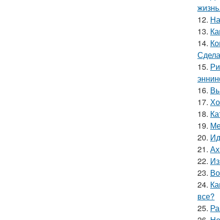
жизнь
12.
На
13.
Ка
14.
Ко
Сдела
15.
Ри
эннин
16.
Вы
17.
Хо
18.
Ка
19.
Ме
20.
Ид
21.
Ах
22.
Из
23.
Во
24.
Ка
все?
25.
Ра
26.
Не