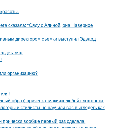
 красоты.
ега сказала: "Сяду с Алиной, она Наверное
ативным директором съемки выступил Эдвард
ех деталях.
!
 или организацию?
тиля!
олный образ) прическа, макияж любой сложности.
блогеры и стилисты не научили вас выглядеть как
ти прически вообще первый раз сделала.
ство, утопающей в пышных розовых пионах.