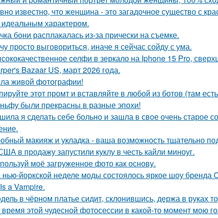
вно известно, что женщина - это загадочное существо с к
, идеальным характером.
чка бони расплакалась из-за прически на съемке.
чу просто выговориться, иначе я сейчас сойду с ума.
сококачественное селфи в зеркало на Iphone 15 Pro, сверх
rper's Bazaar US, март 2026 года.
ла живой фотографии!
пируйте этот промт и вставляйте в любой из ботов (там ест
ньфу были прекрасны в разные эпохи!
шила я сделать себе больно и зашла в свое очень старое с
ение.
обный макияж и укладка - ваша возможность тщательно под
США в продажу запустили куклу в честь кайли миноуг.
пользуй моё загруженное фото как основу.
 нью-йоркской неделе моды состоялось яркое шоу бренда Co
Is a Vampire.
дель в чёрном платье сидит, склонившись, держа в руках то
 время этой чудесной фотосессии в какой-то момент мою го