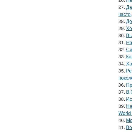
27.
Да
часто
28.
До
29.
Хо
30.
Вы
31.
Ha
32.
Си
33.
Ко
34.
Ха
35.
Ре
покол
36.
Пр
37.
В 
38.
Ис
39.
На
World 
40.
Мо
41.
Во