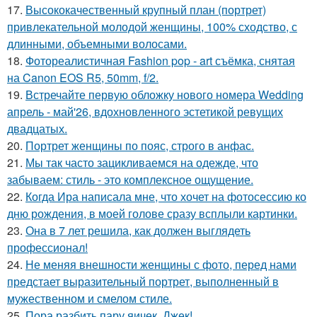
17.
Высококачественный крупный план (портрет)
привлекательной молодой женщины, 100% сходство, с
длинными, объемными волосами.
18.
Фотореалистичная Fashion pop - art съёмка, снятая
на Canon EOS R5, 50mm, f/2.
19.
Встречайте первую обложку нового номера Wedding
апрель - май'26, вдохновленного эстетикой ревущих
двадцатых.
20.
Портрет женщины по пояс, строго в анфас.
21.
Мы так часто зацикливаемся на одежде, что
забываем: стиль - это комплексное ощущение.
22.
Когда Ира написала мне, что хочет на фотосессию ко
дню рождения, в моей голове сразу всплыли картинки.
23.
Она в 7 лет решила, как должен выглядеть
профессионал!
24.
Не меняя внешности женщины с фото, перед нами
предстает выразительный портрет, выполненный в
мужественном и смелом стиле.
25.
Пора разбить пару яичек, Джек!