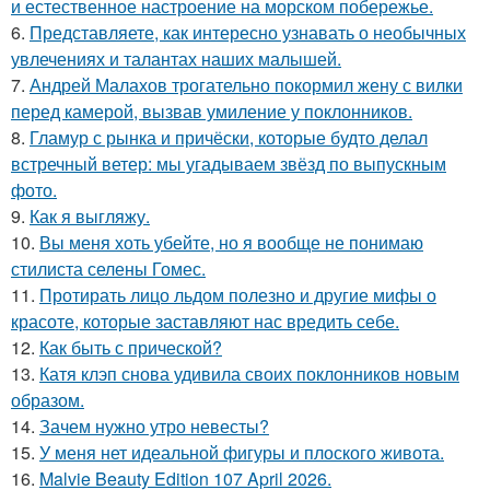
и естественное настроение на морском побережье.
6.
Представляете, как интересно узнавать о необычных
увлечениях и талантах наших малышей.
7.
Андрей Малахов трогательно покормил жену с вилки
перед камерой, вызвав умиление у поклонников.
8.
Гламур с рынка и причёски, которые будто делал
встречный ветер: мы угадываем звёзд по выпускным
фото.
9.
Как я выгляжу.
10.
Вы меня хоть убейте, но я вообще не понимаю
стилиста селены Гомес.
11.
Протирать лицо льдом полезно и другие мифы о
красоте, которые заставляют нас вредить себе.
12.
Как быть с прической?
13.
Катя клэп снова удивила своих поклонников новым
образом.
14.
Зачем нужно утро невесты?
15.
У меня нет идеальной фигуры и плоского живота.
16.
Malvie Beauty Edition 107 April 2026.