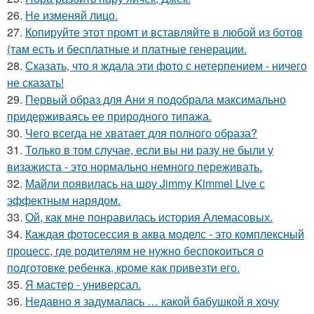
26.
Не изменяй лицо.
27.
Копируйте этот промт и вставляйте в любой из ботов
(там есть и бесплатные и платные генерации.
28.
Сказать, что я ждала эти фото с нетерпением - ничего
не сказать!
29.
Первый образ для Ани я подобрала максимально
придерживаясь ее природного типажа.
30.
Чего всегда не хватает для полного образа?
31.
Только в том случае, если вы ни разу не были у
визажиста - это нормально немного переживать.
32.
Майли появилась на шоу Jimmy Kimmel Live с
эффектным нарядом.
33.
Ой, как мне понравилась история Алемасовых.
34.
Каждая фотосессия в аква моделс - это комплексный
процесс, где родителям не нужно беспокоиться о
подготовке ребенка, кроме как привезти его.
35.
Я мастер - универсал.
36.
Недавно я задумалась … какой бабушкой я хочу