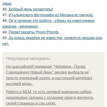
лица.
46.
Добрый день редакторы!
47.
Итальянского фотографа из Милана встретила.
48.
Ох и трудная это работа - сборы на новогоднюю
караоке - вечеринку.
49.
Промт промты Promt Promts.
50.
До конца декабря не известно, появятся окошки или
нет.
Популярные материалы
На шанхайской премьере "Человека - Паука:
Совершенно Новый День" зендея выбрала не
просто очередной наряд, а настоящий артефакт
высокой моды.
Работа в MLM, то есть сетевой компании сейчас
неразрывно связана с создание своего контента,
своей страницы в соц сетях.