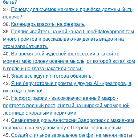
быть?
37.
Почему для съёмок макияж и причёска должны быть
поярче?
38.
Календарь красоты на февраль.
39.
Подписывайтесь на мой канал t. me/Filatovapromt там
много промтов и рассказываю как делать видео и на
этом зарабатывать.
40.
Во время этой чудесной фотосессии в какой-то
момент мою голову осенила мысль, от которой встал ком
в горле и на глаза накатили слезы.
41.
Знаю все ждут и я готова объявить.
42.
Я не беру готовые промты у других AI - креаторов, я
их создаю лично!
43.
На фотографии - высококачественный макро -
портрет в полный рост, снятый на широкой мраморной
лестнице с коваными перилами.
44.
Семилетняя дочь Анастасии Заворотнюк с макияжем
появилась на ледовом шоу с Петром Чернышевым.
45.
Создай стильное зеркальное селфи, не меняя черты