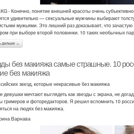
.KG - Конечно, понятие внешней красоты очень субъективн
ятся удивительно — сексуальные мужчины выбирают толст
истыми мужьями. Это лишний раз доказывает, что зачасту
ром при выборе второй половинки. 10 таких необычных пар
ь дальше →
зды без макияжа самые страшные. 10 росс
гие без макияжа
ссийских звезд, которые некрасивые без макияжа
е девушки мечтают выглядеть как звезды с экрана, не догад
ы гримеров и фоторедакторов. Я решил вспомнить 10 росси
яться на людях без макияжа.
рина Варнава