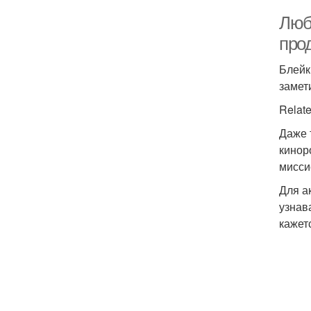
Любо
про
Блейк
замет
Relate
Даже 
кинор
мисси
Для а
узнав
кажет