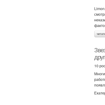
Limon
смотр
неказ
факто
читат
Зве
дру
10 ро
Многи
работ
появл
Екате