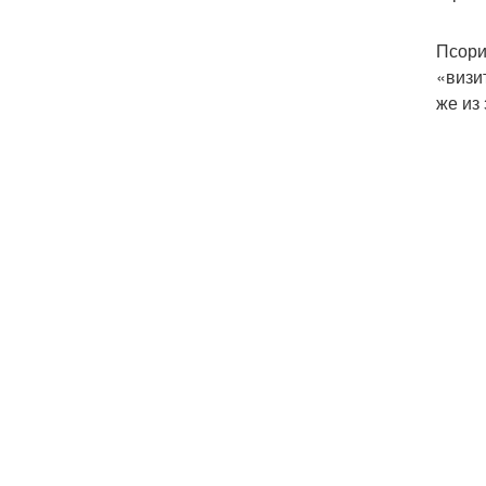
Псори
«визи
же из