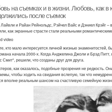
вь на съемках и в жизни. Любовь, как в 
должились после съемок
 Лайвли и Райан Рейнольдс, Рэйчел Вайс и Дэниел Крэйг – 
или, как экранные страсти стали реальными романтическим
d video
те, кто мало интересуется личной жизнью знаменитостей, бы
омана начала 2000-х. Когда Анджелина Джоли и Брэд Питт,
с Смит", решили, что созданы друг для друга.
ктеров, как оказалось, подобные прозрения не редкость. О
аемы, чтобы ходить на свидания вслепую, так что немудрено
ся вполне реальным шансом на счастливую семейную жизн