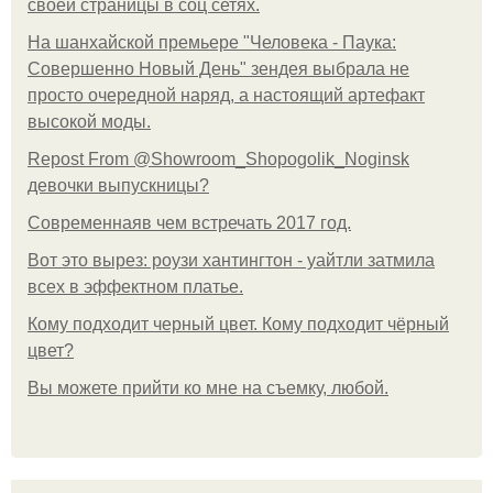
своей страницы в соц сетях.
На шанхайской премьере "Человека - Паука:
Совершенно Новый День" зендея выбрала не
просто очередной наряд, а настоящий артефакт
высокой моды.
Repost From @Showroom_Shopogolik_Noginsk
девочки выпускницы?
Современнаяв чем встречать 2017 год.
Вот это вырез: роузи хантингтон - уайтли затмила
всех в эффектном платьe.
Кому подходит черный цвет. Кому подходит чёрный
цвет?
Вы можете прийти ко мне на съемку, любой.