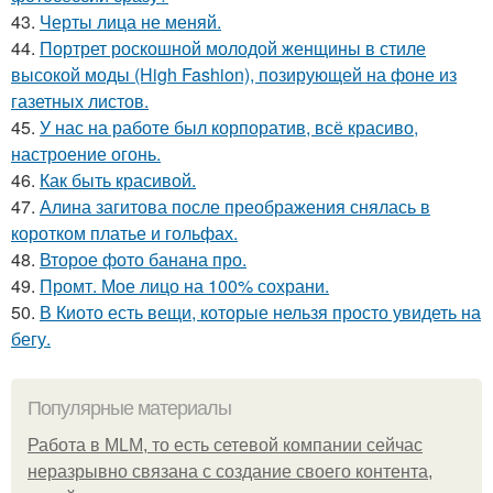
43.
Черты лица не меняй.
44.
Портрет роскошной молодой женщины в стиле
высокой моды (High Fashion), позирующей на фоне из
газетных листов.
45.
У нас на работе был корпоратив, всё красиво,
настроение огонь.
46.
Как быть красивой.
47.
Алина загитова после преображения снялась в
коротком платье и гольфах.
48.
Второе фото банана про.
49.
Промт. Мое лицо на 100% сохрани.
50.
В Киото есть вещи, которые нельзя просто увидеть на
бегу.
Популярные материалы
Работа в MLM, то есть сетевой компании сейчас
неразрывно связана с создание своего контента,