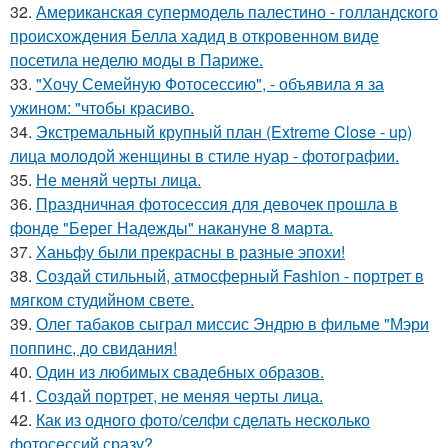
32.
Американская супермодель палестино - голландского
происхождения Белла хадид в откровенном виде
посетила неделю моды в Париже.
33.
"Хочу Семейную Фотосессию", - объявила я за
ужином: "чтобы красиво.
34.
Экстремальный крупный план (Extreme Close - up)
лица молодой женщины в стиле нуар - фотографии.
35.
Не меняй черты лица.
36.
Праздничная фотосессия для девочек прошла в
фонде "Берег Надежды" накануне 8 марта.
37.
Ханьфу были прекрасны в разные эпохи!
38.
Создай стильный, атмосферный Fashion - портрет в
мягком студийном свете.
39.
Олег табаков сыграл миссис Эндрю в фильме "Мэри
поппинс, до свидания!
40.
Один из любимых свадебных образов.
41.
Создай портрет, не меняя черты лица.
42.
Как из одного фото/селфи сделать несколько
фотосессий сразу?