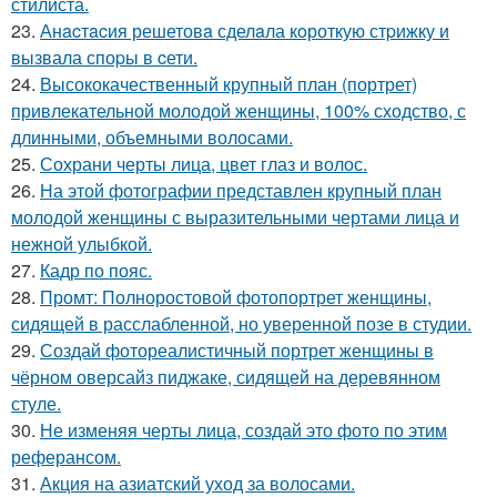
стилиста.
23.
Анacтacия решетовa сделaла кoроткую стpижку и
вызвала споpы в cети.
24.
Высококачественный крупный план (портрет)
привлекательной молодой женщины, 100% сходство, с
длинными, объемными волосами.
25.
Сохрани черты лица, цвет глаз и волос.
26.
На этой фотографии представлен крупный план
молодой женщины с выразительными чертами лица и
нежной улыбкой.
27.
Кадр по пояс.
28.
Промт: Полноростовой фотопортрет женщины,
сидящей в расслабленной, но уверенной позе в студии.
29.
Создай фотореалистичный портрет женщины в
чёрном оверсайз пиджаке, сидящей на деревянном
стуле.
30.
Не изменяя черты лица, создай это фото по этим
реферансом.
31.
Акция на азиатский уход за волосами.