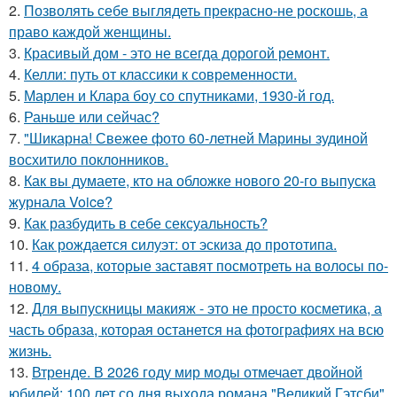
2.
Позволять себе выглядеть прекрасно-не роскошь, а
право каждой женщины.
3.
Красивый дом - это не всегда дорогой ремонт.
4.
Келли: путь от классики к современности.
5.
Марлен и Клара боу со спутниками, 1930-й год.
6.
Раньше или сейчас?
7.
"Шикарна! Свежее фото 60-летней Марины зудиной
восхитило поклонников.
8.
Как вы думаете, кто на обложке нового 20-го выпуска
журнала Voice?
9.
Как разбудить в себе сексуальность?
10.
Как рождается силуэт: от эскиза до прототипа.
11.
4 образа, которые заставят посмотреть на волосы по-
новому.
12.
Для выпускницы макияж - это не просто косметика, а
часть образа, которая останется на фотографиях на всю
жизнь.
13.
Втренде. В 2026 году мир моды отмечает двойной
юбилей: 100 лет со дня выхода романа "Великий Гэтсби"