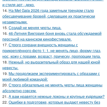
и стиля арт - деко.
14.
На Met Gala 2026 года заметным трендом стало
обесцвечивание бровей, сделавшее их практически
незаметными.
15.
Создай не меняя черты лица.
16.
46-Летняя Виктория боня вновь стала обсуждаемой
персоной на каннском кинофестивале.
17.
Строго сохрани внешность женщины с
прикреплённого фото 1: 1. не менять лицо, форму глаз,
нос, кожу с порами, возраст, прическу, пропорции тела.
18.
Нежный, но выразительный образ для нашей юной
невесты.
19.
Мы продолжаем экспериментировать с образами с
моей любимой командой:
20.
Строго обязательно не менять черты лица женщины
абсолютно совсем.
21.
А вам нравятся нежные локоны и крупные кудряшки?
22.
Ошибки в подготовке, которые выдают невесту без