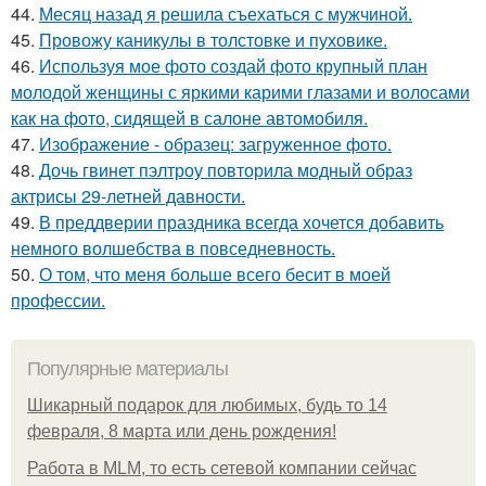
44.
Месяц назад я решила съехаться с мужчиной.
45.
Провожу каникулы в толстовке и пуховике.
46.
Используя мое фото создай фото крупный план
молодой женщины с яркими карими глазами и волосами
как на фото, сидящей в салоне автомобиля.
47.
Изображение - образец: загруженное фото.
48.
Дочь гвинет пэлтроу повторила модный образ
актрисы 29-летней давности.
49.
В преддверии праздника всегда хочется добавить
немного волшебства в повседневность.
50.
О том, что меня больше всего бесит в моей
профессии.
Популярные материалы
Шикарный подарок для любимых, будь то 14
февраля, 8 марта или день рождения!
Работа в MLM, то есть сетевой компании сейчас