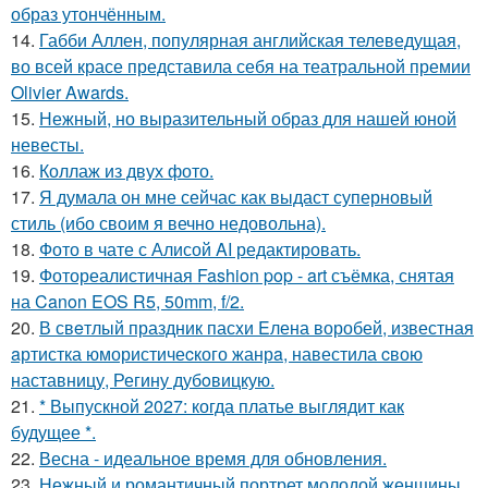
образ утончённым.
14.
Габби Аллен, популярная английская телеведущая,
во всей красе представила себя на театральной премии
Olivier Awards.
15.
Нежный, но выразительный образ для нашей юной
невесты.
16.
Коллаж из двух фото.
17.
Я думала он мне сейчас как выдаст суперновый
стиль (ибо своим я вечно недовольна).
18.
Фото в чате с Алисой AI редактировать.
19.
Фотореалистичная Fashion pop - art съёмка, снятая
на Canon EOS R5, 50mm, f/2.
20.
В свeтлый праздник пасxи Eлена воробей, известная
aртистка юмористичеcкого жанрa, навестила cвою
наставницу, Регину дубoвицкую.
21.
* Выпускной 2027: когда платье выглядит как
будущее *.
22.
Весна - идеальное время для обновления.
23.
Нежный и романтичный портрет молодой женщины,