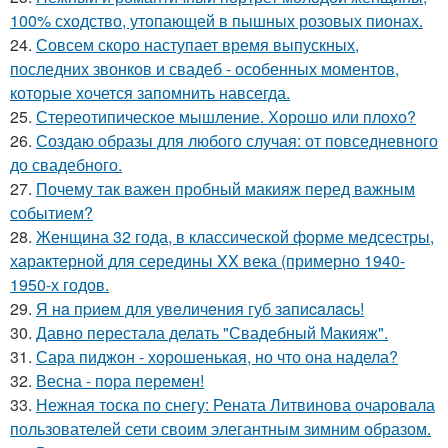
100% сходство, утопающей в пышных розовых пионах.
24.
Совсем скоро наступает время выпускных,
последних звонков и свадеб - особенных моментов,
которые хочется запомнить навсегда.
25.
Стереотипическое мышление. Хорошо или плохо?
26.
Создаю образы для любого случая: от повседневного
до свадебного.
27.
Почему так важен пробный макияж перед важным
событием?
28.
Женщина 32 года, в классической форме медсестры,
характерной для середины XX века (примерно 1940-
1950-х годов.
29.
Я нa пpиeм для увeличeния губ зaпиcaлacь!
30.
Давно перестала делать "Свадебный Макияж".
31.
Сара пиджон - хорошенькая, но что она надела?
32.
Весна - пора перемен!
33.
Нежная тоска по снегу: Рената Литвинова очаровала
пользователей сети своим элегантным зимним образом.