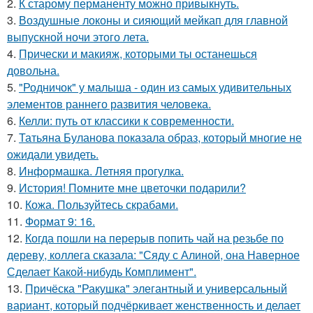
2.
К старому перманенту можно привыкнуть.
3.
Воздушные локоны и сияющий мейкап для главной
выпускной ночи этого лета.
4.
Прически и макияж, которыми ты останешься
довольна.
5.
"Родничок" у малыша - один из самых удивительных
элементов раннего развития человека.
6.
Келли: путь от классики к современности.
7.
Татьяна Буланова показала образ, который многие не
ожидали увидеть.
8.
Информашка. Летняя прогулка.
9.
История! Помните мне цветочки подарили?
10.
Кожа. Пользуйтесь скрабами.
11.
Формат 9: 16.
12.
Когда пошли на перерыв попить чай на резьбе по
дереву, коллега сказала: "Сяду с Алиной, она Наверное
Сделает Какой-нибудь Комплимент".
13.
Причёска "Ракушка" элегантный и универсальный
вариант, который подчёркивает женственность и делает