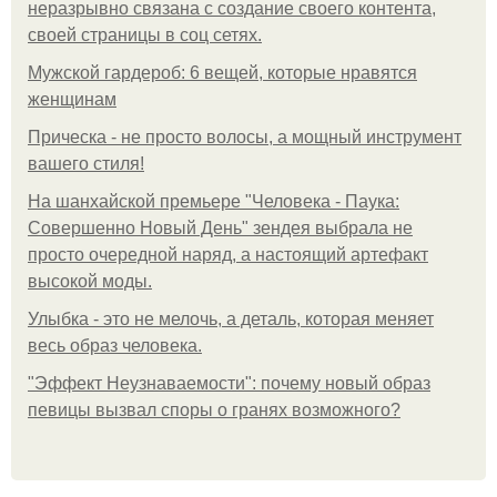
неразрывно связана с создание своего контента,
своей страницы в соц сетях.
Мужской гардероб: 6 вещей, которые нравятся
женщинам
Прическа - не просто волосы, а мощный инструмент
вашего стиля!
На шанхайской премьере "Человека - Паука:
Совершенно Новый День" зендея выбрала не
просто очередной наряд, а настоящий артефакт
высокой моды.
Улыбка - это не мелочь, а деталь, которая меняет
весь образ человека.
"Эффект Неузнаваемости": почему новый образ
певицы вызвал споры о гранях возможного?