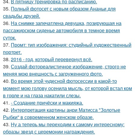
34.
В пятницу тренировка по расписанию.
35.
Полный фотосет с новым образом Ананьи для
свадьбы друзей.
36.
На снимке запечатлена девушка, позирующая на
пассажирском сиденье автомобиля в темное время
суток.
37.
Промт: тип изображения: студийный художественный
портрет.
38.
2016 - год, который перевернул всё.
39.
Создай фотореалистичное изображение, строго не
меняя мою внешность с загруженного фото.
40.
Во время этой чудесной фотосессии в какой-то
момент мою голову осенила мысль, от которой встал ком
в горле и на глаза накатили слезы.
41.
- Создание причёски и макияжа.
42.
Интерпретация картины анри Матисса "Золотые
Рыбки" в современном женском образе.
43.
Ну а теперь мы переходим к самому интересному:
образы звезд с церемонии награждения.