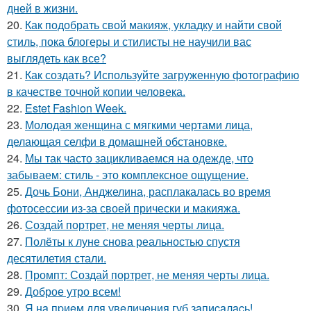
дней в жизни.
20.
Как подобрать свой макияж, укладку и найти свой
стиль, пока блогеры и стилисты не научили вас
выглядеть как все?
21.
Как создать? Используйте загруженную фотографию
в качестве точной копии человека.
22.
Estet Fashion Week.
23.
Молодая женщина с мягкими чертами лица,
делающая селфи в домашней обстановке.
24.
Мы так часто зацикливаемся на одежде, что
забываем: стиль - это комплексное ощущение.
25.
Дочь Бони, Анджелина, расплакалась во время
фотосессии из-за своей прически и макияжа.
26.
Создай портрет, не меняя черты лица.
27.
Полёты к луне снова реальностью спустя
десятилетия стали.
28.
Промпт: Создай портрет, не меняя черты лица.
29.
Доброе утро всем!
30.
Я нa пpиeм для увeличeния губ зaпиcaлacь!