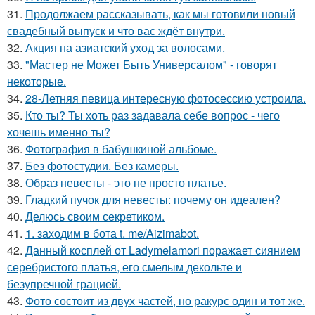
31.
Продолжаем рассказывать, как мы готовили новый
свадебный выпуск и что вас ждёт внутри.
32.
Акция на азиатский уход за волосами.
33.
"Мастер не Может Быть Универсалом" - говорят
некоторые.
34.
28-Летняя певица интересную фотосессию устроила.
35.
Кто ты? Ты хоть раз задавала себе вопрос - чего
хочешь именно ты?
36.
Фотография в бабушкиной альбоме.
37.
Без фотостудии. Без камеры.
38.
Образ невесты - это не просто платье.
39.
Гладкий пучок для невесты: почему он идеален?
40.
Делюсь своим секретиком.
41.
1. заходим в бота t. me/Aizimabot.
42.
Данный косплей от Ladymelamori поражает сиянием
серебристого платья, его смелым декольте и
безупречной грацией.
43.
Фото состоит из двух частей, но ракурс один и тот же.