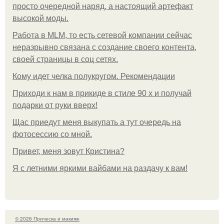
просто очередной наряд, а настоящий артефакт
высокой моды.
Работа в MLM, то есть сетевой компании сейчас
неразрывно связана с создание своего контента,
своей страницы в соц сетях.
Кому идет челка полукругом. Рекомендации
Приходи к нам в прикиде в стиле 90 х и получай
подарки от руки вверх!
Щас приедут меня выкупать а тут очередь на
фотосессию со мной.
Привет, меня зовут Кристина?
Я с летними яркими вайбами на раздачу к вам!
© 2026 Прическа и макияж