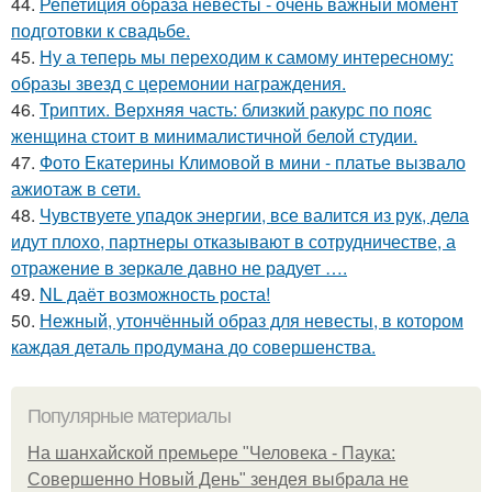
44.
Репетиция образа невесты - очень важный момент
подготовки к свадьбе.
45.
Ну а теперь мы переходим к самому интересному:
образы звезд с церемонии награждения.
46.
Триптих. Верхняя часть: близкий ракурс по пояс
женщина стоит в минималистичной белой студии.
47.
Фото Екатерины Климовой в мини - платье вызвало
ажиотаж в сети.
48.
Чувствуете упадок энергии, все валится из рук, дела
идут плохо, партнеры отказывают в сотрудничестве, а
отражение в зеркале давно не радует ….
49.
NL даёт возможность роста!
50.
Нежный, утончённый образ для невесты, в котором
каждая деталь продумана до совершенства.
Популярные материалы
На шанхайской премьере "Человека - Паука:
Совершенно Новый День" зендея выбрала не