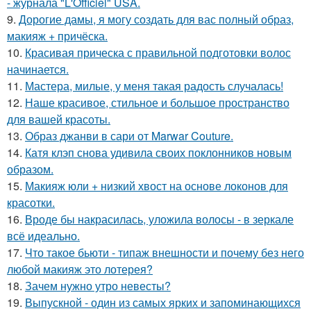
- журнала "L'Officiel" USA.
9.
Дорогие дамы, я могу создать для вас полный образ,
макияж + причёска.
10.
Красивая прическа с правильной подготовки волос
начинается.
11.
Мастера, милые, у меня такая радость случалась!
12.
Наше красивое, стильное и большое пространство
для вашей красоты.
13.
Образ джанви в сари от Marwar Couture.
14.
Катя клэп снова удивила своих поклонников новым
образом.
15.
Макияж юли + низкий хвост на основе локонов для
красотки.
16.
Вроде бы накрасилась, уложила волосы - в зеркале
всё идеально.
17.
Что такое бьюти - типаж внешности и почему без него
любой макияж это лотерея?
18.
Зачем нужно утро невесты?
19.
Выпускной - один из самых ярких и запоминающихся