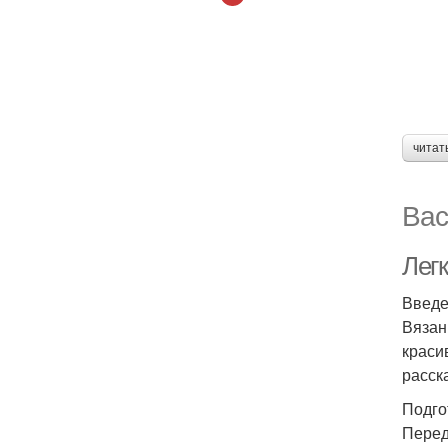
читат
Вас
Лег
Введ
Вязан
краси
расск
Подго
Перед