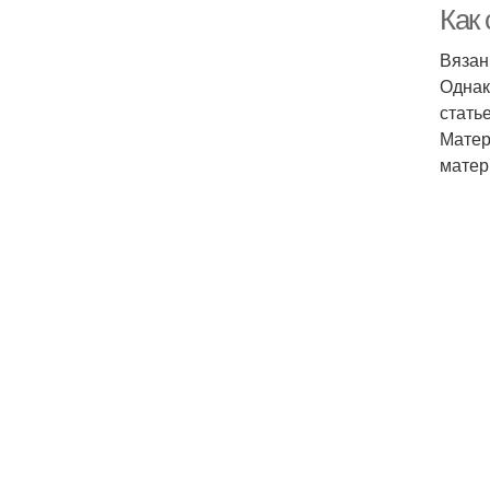
Как
Вязан
Однак
стать
Матер
матер