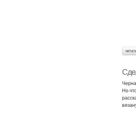
читат
Сде
Черна
Но чт
расск
вязан