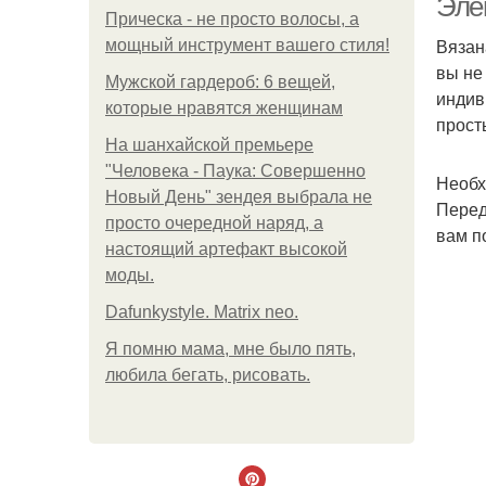
Эле
Прическа - не просто волосы, а
Вязан
мощный инструмент вашего стиля!
вы не
Мужской гардероб: 6 вещей,
индив
которые нравятся женщинам
прост
На шанхайской премьере
"Человека - Паука: Совершенно
Необх
Новый День" зендея выбрала не
Перед
просто очередной наряд, а
вам п
настоящий артефакт высокой
моды.
Dafunkystyle. Matrix neo.
Я помню мама, мне было пять,
любила бегать, рисовать.