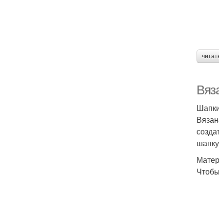
читат
Вяз
Шапки
Вязан
созда
шапку
Матер
Чтобы