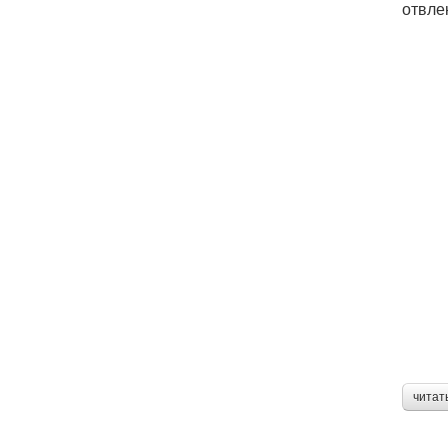
отвле
читат