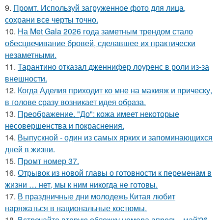
9.
Промт. Используй загруженное фото для лица,
сохрани все черты точно.
10.
На Met Gala 2026 года заметным трендом стало
обесцвечивание бровей, сделавшее их практически
незаметными.
11.
Тарантино отказал дженнифер лоуренс в роли из-за
внешности.
12.
Когда Аделия приходит ко мне на макияж и прическу,
в голове сразу возникает идея образа.
13.
Преображение. "До": кожа имеет некоторые
несовершенства и покраснения.
14.
Выпускной - один из самых ярких и запоминающихся
дней в жизни.
15.
Промт номер 37.
16.
Отрывок из новой главы о готовности к переменам в
жизни … нет, мы к ним никогда не готовы.
17.
В праздничные дни молодежь Китая любит
наряжаться в национальные костюмы.
18.
Встречайте вторую обложку номера апрель - май'26