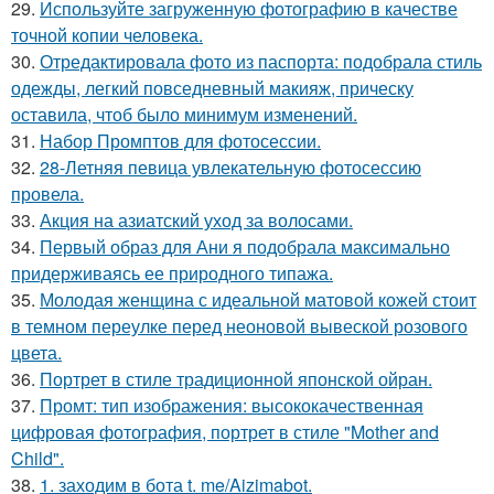
29.
Используйте загруженную фотографию в качестве
точной копии человека.
30.
Отредактировала фото из паспорта: подобрала стиль
одежды, легкий повседневный макияж, прическу
оставила, чтоб было минимум изменений.
31.
Набор Промптов для фотосессии.
32.
28-Летняя певица увлекательную фотосессию
провела.
33.
Акция на азиатский уход за волосами.
34.
Первый образ для Ани я подобрала максимально
придерживаясь ее природного типажа.
35.
Молодая женщина с идеальной матовой кожей стоит
в темном переулке перед неоновой вывеской розового
цвета.
36.
Портрет в стиле традиционной японской ойран.
37.
Промт: тип изображения: высококачественная
цифровая фотография, портрет в стиле "Mother and
Child".
38.
1. заходим в бота t. me/Aizimabot.