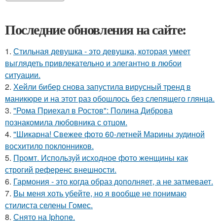
Последние обновления на сайте:
1.
Стильная девушка - это девушка, которая умеет
выглядеть привлекательно и элегантно в любои
ситуации.
2.
Хейли бибер снова запустила вирусный тренд в
маникюре и на этот раз обошлось без слепящего глянца.
3.
"Рома Приехал в Ростов": Полина Диброва
познакомила любовника с отцом.
4.
"Шикарна! Свежее фото 60-летней Марины зудиной
восхитило поклонников.
5.
Промт. Используй исходное фото женщины как
строгий референс внешности.
6.
Гармония - это когда образ дополняет, а не затмевает.
7.
Вы меня хоть убейте, но я вообще не понимаю
стилиста селены Гомес.
8.
Снято на Iphone.