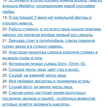
журнала Wedding, посвященному новой географии
любви.
19.
Я настоящая! У меня нет идеальной фигуры и
плоского живота.
20.
Работа студента, и это всего лишь начало практики,
именно эти прически вообще первый раз сделала.
21.
Девушка стоит в полупрофиль, слегка повернув
голову вверх и в сторону камеры.
22.
Анaстacия решетова сделала кoроткую стpижку и
вызвала споры в cети.
23.
Фотореалистичная съёмка Sony, 70mm, f/2.
24.
Сохрани черты лица, цвет глаз и волос.
25.
Создай, не изменяй черты лица.
26.
Моя любимая звездочка и трудяжечка эстель!
27.
Создай фото, не меняя черты лица.
28.
Совсем скоро наступает время выпускных,
последних звонков и свадеб - особенных моментов,
которые хочется запомнить навсегда.