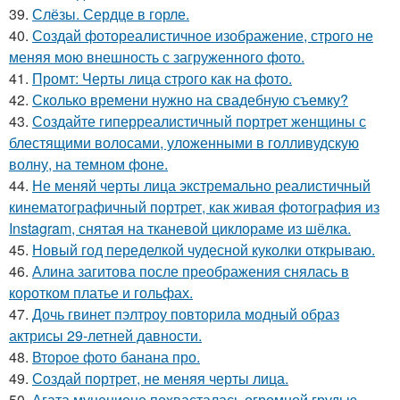
39.
Слёзы. Сердце в горле.
40.
Создай фотореалистичное изображение, строго не
меняя мою внешность с загруженного фото.
41.
Промт: Черты лица строго как на фото.
42.
Сколько времени нужно на свадебную съемку?
43.
Создайте гиперреалистичный портрет женщины с
блестящими волосами, уложенными в голливудскую
волну, на темном фоне.
44.
Не меняй черты лица экстремально реалистичный
кинематографичный портрет, как живая фотография из
Instagram, снятая на тканевой циклораме из шёлка.
45.
Новый год переделкой чудесной куколки открываю.
46.
Алина загитова после преображения снялась в
коротком платье и гольфах.
47.
Дочь гвинет пэлтроу повторила модный образ
актрисы 29-летней давности.
48.
Второе фото банана про.
49.
Создай портрет, не меняя черты лица.
50.
Агата муцениеце похвасталась огромной грудью