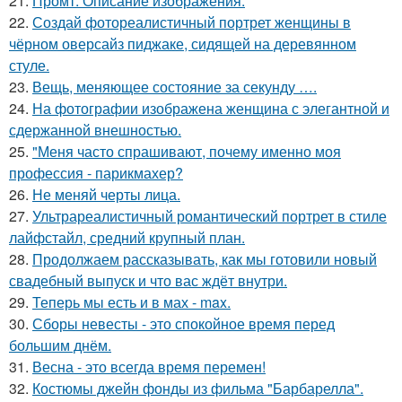
21.
Промт: Описание изображения:
22.
Создай фотореалистичный портрет женщины в
чёрном оверсайз пиджаке, сидящей на деревянном
стуле.
23.
Вещь, меняющее состояние за секунду ….
24.
На фотографии изображена женщина с элегантной и
сдержанной внешностью.
25.
"Меня часто спрашивают, почему именно моя
профессия - парикмахер?
26.
Не меняй черты лица.
27.
Ультрареалистичный романтический портрет в стиле
лайфстайл, средний крупный план.
28.
Продолжаем рассказывать, как мы готовили новый
свадебный выпуск и что вас ждёт внутри.
29.
Теперь мы есть и в мах - max.
30.
Сборы невесты - это спокойное время перед
большим днём.
31.
Весна - это всегда время перемен!
32.
Костюмы джейн фонды из фильма "Барбарелла".