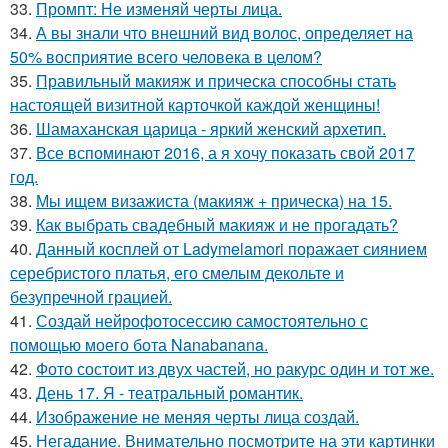
33.
Промпт: Не изменяй черты лица.
34.
А вы знали что внешний вид волос, определяет на
50% восприятие всего человека в целом?
35.
Правильный макияж и прическа способны стать
настоящей визитной карточкой каждой женщины!
36.
Шамаханская царица - яркий женский архетип.
37.
Все вспоминают 2016, а я хочу показать свой 2017
год.
38.
Мы ищем визажиста (макияж + прическа) на 15.
39.
Как выбрать свадебный макияж и не прогадать?
40.
Данный косплей от Ladymelamori поражает сиянием
серебристого платья, его смелым декольте и
безупречной грацией.
41.
Создай нейрофотосессию самостоятельно с
помощью моего бота Nanabanana.
42.
Фото состоит из двух частей, но ракурс один и тот же.
43.
День 17. Я - театральный романтик.
44.
Изображение не меняя черты лица создай.
45.
Негадание. Внимательно посмотрите на эти картинки