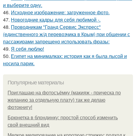
и выберите одну.
46.
Исходное изображение: загруженное фото.
47.
Новогодние кадры для себя любимой -.
48.
Проводникам "Гранд Сервис Экспресс"
(единственного ж/д перевозчика в Крым) при общении с
пассажирами запрещено использовать фразы:
49.
Я себя люблю!
50.
Египет на минималках: история как я была лысой и
носила парик.
Популярные материалы
Приглашаю на фотосъёмку (макияж - прическа по
желанию за отдельную плату) так же делаю
фотокнигу!
Брюнетка в блондинку: простой способ изменить
свой внешний вид
Мелкое мелирование на короткую стрижку: подход к