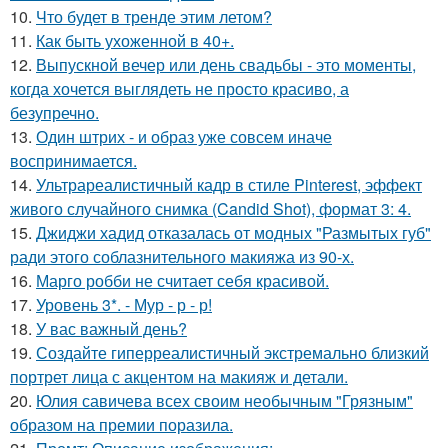
10.
Что будет в тренде этим летом?
11.
Как быть ухоженной в 40+.
12.
Выпускной вечер или день свадьбы - это моменты,
когда хочется выглядеть не просто красиво, а
безупречно.
13.
Один штрих - и образ уже совсем иначе
воспринимается.
14.
Ультрареалистичный кадр в стиле Pinterest, эффект
живого случайного снимка (Candid Shot), формат 3: 4.
15.
Джиджи хадид отказалась от модных "Размытых губ"
ради этого соблазнительного макияжа из 90-х.
16.
Марго робби не считает себя красивой.
17.
Уровень 3*. - Мур - р - р!
18.
У вас важный день?
19.
Создайте гиперреалистичный экстремально близкий
портрет лица с акцентом на макияж и детали.
20.
Юлия савичева всех своим необычным "Грязным"
образом на премии поразила.