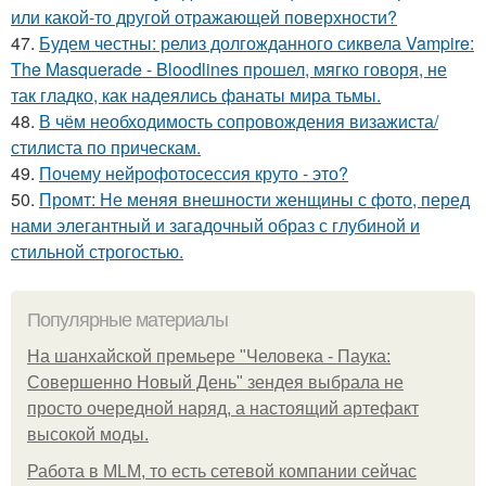
или какой-то другой отражающей поверхности?
47.
Будем честны: релиз долгожданного сиквела Vampire:
The Masquerade - Bloodlines прошел, мягко говоря, не
так гладко, как надеялись фанаты мира тьмы.
48.
В чём необходимость сопровождения визажиста/
стилиста по прическам.
49.
Почему нейрофотосессия круто - это?
50.
Промт: Не меняя внешности женщины с фото, перед
нами элегантный и загадочный образ с глубиной и
стильной строгостью.
Популярные материалы
На шанхайской премьере "Человека - Паука:
Совершенно Новый День" зендея выбрала не
просто очередной наряд, а настоящий артефакт
высокой моды.
Работа в MLM, то есть сетевой компании сейчас