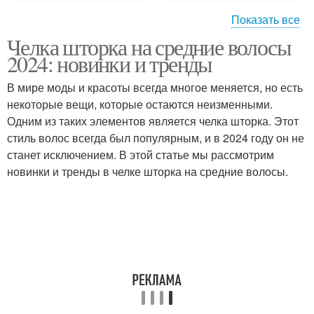
Показать все
Челка шторка на средние волосы
Шторка для средних
Шторка в домашних
2024: новинки и тренды
волос
условиях
В мире моды и красоты всегда многое меняется, но есть
некоторые вещи, которые остаются неизменными.
Челка-шторка на
Одним из таких элементов является челка шторка. Этот
средние волосы
стиль волос всегда был популярным, и в 2024 году он не
станет исключением. В этой статье мы рассмотрим
новинки и тренды в челке шторка на средние волосы.