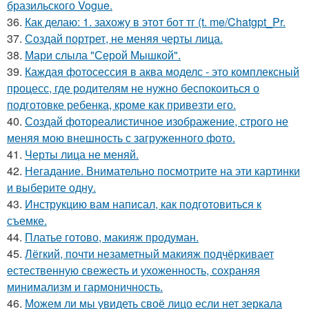
бразильского Vogue.
36.
Как делаю: 1. захожу в этот бот тг (t. me/Chatgpt_Pr.
37.
Создай портрет, не меняя черты лица.
38.
Мари слыла "Серой Мышкой".
39.
Каждая фотосессия в аква моделс - это комплексный
процесс, где родителям не нужно беспокоиться о
подготовке ребенка, кроме как привезти его.
40.
Создай фотореалистичное изображение, строго не
меняя мою внешность с загруженного фото.
41.
Черты лица не меняй.
42.
Негадание. Внимательно посмотрите на эти картинки
и выберите одну.
43.
Инструкцию вам написал, как подготовиться к
съемке.
44.
Платье готово, макияж продуман.
45.
Лёгкий, почти незаметный макияж подчёркивает
естественную свежесть и ухоженность, сохраняя
минимализм и гармоничность.
46.
Можем ли мы увидеть своё лицо если нет зеркала