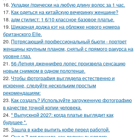
16.
Укладки /прически на любую длину волос за 1 час.
17.
Как одеться на китайскую вечеринку женщине?
18.
адм стилист: 1 6/10 классное базовое платье.
19.
Шикарная доджа кэт на обложке нового номера
британского Elle.
20.
Потрясающий профессиональный бьюти - портрет
женщины крупным планом, снятый с прямого ракурса на
уровне глаз.
21.
56-Летняя дженнифер лопес произвела сенсацию
новым снимком в одном полотенце.
22.
Чтобы фотография выглядела естественно и
искренне, следуйте нескольким простым
рекомендациям:
23.
Как создать? Используйте загруженную фотографию
в качестве точной копии человека.
24.
* Выпускной 2027: когда платье выглядит как
будущее *.
25.
Зашла в кафе выпить кофе перед работой.
26.
Она в 7 лет решила, как должен выглядеть