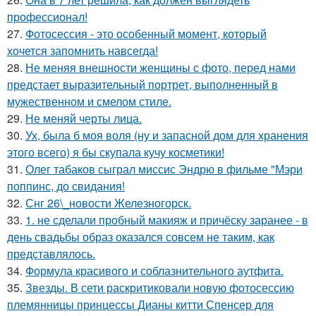
профессионал!
27.
Фотосессия - это особенный момент, который
хочется запомнить навсегда!
28.
Не меняя внешности женщины с фото, перед нами
предстает выразительный портрет, выполненный в
мужественном и смелом стиле.
29.
Не меняй черты лица.
30.
Ух, была б моя воля (ну и запасной дом для хранения
этого всего) я бы скупала кучу косметики!
31.
Олег табаков сыграл миссис Эндрю в фильме "Мэри
поппинс, до свидания!
32.
Снг 26\_новости Железногорск.
33.
1. не сделали пробный макияж и причёску заранее - в
день свадьбы образ оказался совсем не таким, как
представлялось.
34.
Формула красивого и соблазнительного аутфита.
35.
Звезды. В сети раскритиковали новую фотосессию
племянницы принцессы Дианы китти Спенсер для