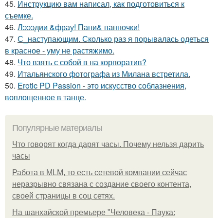
45.
Инструкцию вам написал, как подготовиться к
съемке.
46.
Лэээдии &фрау! Пани& панночки!
47.
С_наступающим. Сколько раз я порывалась одеться
в красное - уму не растяжимо.
48.
Что взять с собой в на корпоратив?
49.
Итальянского фотографа из Милана встретила.
50.
Erotic PD Passion - это искусство соблазнения,
воплощенное в танце.
Популярные материалы
Что говорят когда дарят часы. Почему нельзя дарить
часы
Работа в MLM, то есть сетевой компании сейчас
неразрывно связана с создание своего контента,
своей страницы в соц сетях.
На шанхайской премьере "Человека - Паука: