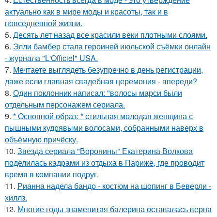
актуально как в мире моды и красоты, так и в
повседневной жизни.
5.
Десять лет назад все красили веки плотными слоями.
6.
Элли бамбер стала героиней июльской съёмки онлайн
- журнала "L'Officiel" USA.
7.
Мечтаете выглядеть безупречно в день регистрации,
даже если главная свадебная церемония - впереди?
8.
Один поклонник написал: "волосы марси были
отдельным персонажем сериала.
9.
* Основной образ: * стильная молодая женщина с
пышными кудрявыми волосами, собранными наверх в
объёмную причёску.
10.
Звезда сериала "Воронины" Екатерина Волкова
поделилась кадрами из отдыха в Париже, где проводит
время в компании подруг.
11.
Рианна надела бандо - костюм на шопинг в Беверли -
хиллз.
12.
Многие годы знаменитая балерина оставалась верна