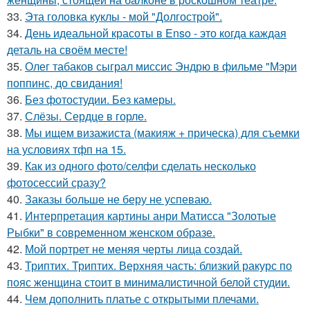
33.
Эта головка куклы - мой "Долгострой".
34.
День идеальной красоты в Enso - это когда каждая
деталь на своём месте!
35.
Олег табаков сыграл миссис Эндрю в фильме "Мэри
поппинс, до свидания!
36.
Без фотостудии. Без камеры.
37.
Слёзы. Сердце в горле.
38.
Мы ищем визажиста (макияж + прическа) для съемки
на условиях тфп на 15.
39.
Как из одного фото/селфи сделать несколько
фотосессий сразу?
40.
Заказы больше не беру не успеваю.
41.
Интерпретация картины анри Матисса "Золотые
Рыбки" в современном женском образе.
42.
Мой портрет не меняя черты лица создай.
43.
Триптих. Триптих. Верхняя часть: близкий ракурс по
пояс женщина стоит в минималистичной белой студии.
44.
Чем дополнить платье с открытыми плечами.