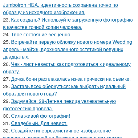
Jumbotron НБА, идентичность сохранена точно по
образцу из исходного изображения.
23.
Как создать? Используйте загруженную фотографию
в качестве точной копии человека.
24.
Твое состояние бесценно.
25.
Встречайте первую обложку нового номера Wedding
апрель - май'26, вдохновленного эстетикой ревущих
двадцатых.
26.
Чек - лист невесты: как подготовиться к идеальному
образу.
27.
Дочка бони расплакалась из-за прически на съемке.
28.
Заставь всех обернуться: как выбрать идеальный
образ для нового года?
29.
Задумайся. 28-Летняя певица увлекательную
фотосессию провела.
30.
Сила живой фотографии!
31.
Свадебный. Для невест.
32.
Создайте гиперреалистичное изображение
женщины, стоящей на балконе в роскошном театре.