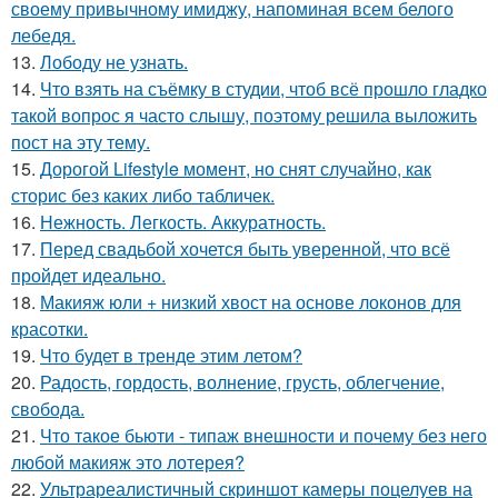
своему привычному имиджу, напоминая всем белого
лебедя.
13.
Лободу не узнать.
14.
Что взять на съёмку в студии, чтоб всё прошло гладко
такой вопрос я часто слышу, поэтому решила выложить
пост на эту тему.
15.
Дорогой Lifestyle момент, но снят случайно, как
сторис без каких либо табличек.
16.
Нежность. Легкость. Аккуратность.
17.
Перед свадьбой хочется быть уверенной, что всё
пройдет идеально.
18.
Макияж юли + низкий хвост на основе локонов для
красотки.
19.
Что будет в тренде этим летом?
20.
Радость, гордость, волнение, грусть, облегчение,
свобода.
21.
Что такое бьюти - типаж внешности и почему без него
любой макияж это лотерея?
22.
Ультрареалистичный скриншот камеры поцелуев на