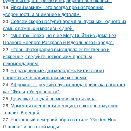
будет выглядеть грязно и подчеркнет все нюансы.
19.
Яркий макияж - это всегда про настроение,
уверенность и внимание к деталям.
20.
Совсем скоро наступит время выпускных - одного из
самых важных и красивых дней.
21.
"Мне так Плохо, но я не Могу Выйти из Дома без
Полного Боевого Раскраса и Идеального Наряда".
22.
Чтобы фотография выглядела естественно и
искренне, следуйте нескольким простым
рекомендациям:
23.
В праздничные дни молодежь Китая любит
наряжаться в национальные костюмы.
24.
Афрохвост - редкий случай, когда прическа работает
как "Фильтр Уверенности".
25.
Девушка. Создай не меняя черты лица.
26.
Моменты внешности женщин, от которых мужчин
тошнит: 5 вещей.
27.
Роскошный вечерний образ в стиле "Golden Hour
Glamour" и высокой моды.