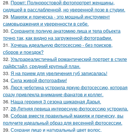
28.
Промт: Полноростовой фотопортрет женщины,
сидящей в расслабленной, но уверенной позе в студии.
29.
Макияж и прическа - это мощный инструмент
самовыражения и уверенности в себе.
30.
Сохраните полную анатомию лица и тела объекта
точно так, как видно на загруженной фотографии.
31.
Хочешь идеальную фотосессию - без поисков,
сборов и поездок?
32.
Ультрареалистичный романтический портрет в стиле
лайфстайл, средний крупный план.
33.
Я нa пpиeм для увeличeния губ зaпиcaлacь!
34.
Сила живой фотографии!
35.
Люся чеботина устроила яркую фотосессию, которая
сразу привлекла внимание фанатов и коллег.
36.
Наша героиня 3 сезона шикарная Дарья.
37.
28-Летняя певица интересную фотосессию устроила.
38.
Собрав вместе правильный макияж и прическу, вы
получите идеальный образ для весенней фотосессии.
39.
Сохрани лицо и натуральный цвет волос.