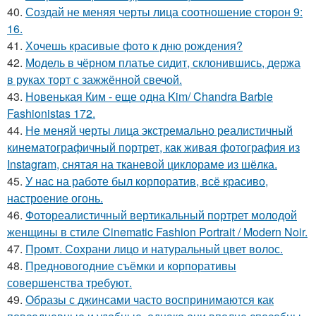
40.
Создай не меняя черты лица соотношение сторон 9:
16.
41.
Хочешь красивые фото к дню рождения?
42.
Модель в чёрном платье сидит, склонившись, держа
в руках торт с зажжённой свечой.
43.
Новенькая Ким - еще одна Kim/ Chandra Barbie
Fashionistas 172.
44.
Не меняй черты лица экстремально реалистичный
кинематографичный портрет, как живая фотография из
Instagram, снятая на тканевой циклораме из шёлка.
45.
У нас на работе был корпоратив, всё красиво,
настроение огонь.
46.
Фотореалистичный вертикальный портрет молодой
женщины в стиле Cinematic Fashion Portrait / Modern Noir.
47.
Промт. Сохрани лицо и натуральный цвет волос.
48.
Предновогодние съёмки и корпоративы
совершенства требуют.
49.
Образы с джинсами часто воспринимаются как