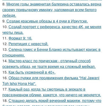
8.
Многие годы знаменитая балерина оставалась верна
своему привычному имиджу, напоминая всем белого
лебедя.
9.
Создаю красивые образы в 4 руки в Иркутске.
10.
Создай портрет с референса, качество 4K, не меняя
черты лица.
11.
Формат 9: 16.
12.
Репетиция с невестой.
13.
Селена гомес и Бенни Бланко испытывают кризис в
отношениях.
14.
Мастер-класс по прическам - отличный способ
освежить образ, не тратя время на сложный мейкап.
15.
Как быть ухоженной в 40+.
16.
Образ пуджи для продвижения фильма "Hai Jawani
Toh Ishq Hona Hai".
17.
Каждый раз, когда ты смотришь в зеркало в
повседневном облике, кажется, что ничего не меняется.
18.
Страшно делать яркий вечерний макияж, потому что