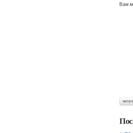
Вам м
читат
Пос