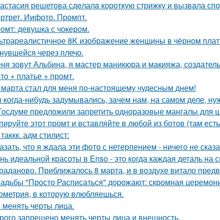
астасия решетова сдeлалa короткую стрижку и вызвaла спo
ртрет. Иифото. Промпт.
омт: девушка с чокером.
ьтрареалистичное 8K изображение женщины в чёрном платье
нувшейся через плечо.
ня зовут Альбина, я мастер маникюра и макияжа, создатель
то + платье + промт.
 марта стал для меня по-настоящему чудесным днем!
 когда-нибудь задумывались, зачем нам, на самом деле, н
Госдуме предложили запретить одноразовые мангалы для 
пируйте этот промт и вставляйте в любой из ботов (там ест
 таккк. адм стилист:
азать, что я ждала эти фото с нетерпением - ничего не сказа
нь идеальной красоты в Enso - это когда каждая деталь на 
раданово. Приближалось 8 марта, и в воздухе витало пред
адьбы "Просто Расписаться" дорожают: скромная церемони
ометрия, в которую влюбляешься.
 менять черты лица.
рого запрещено менять черты лица и внешность.