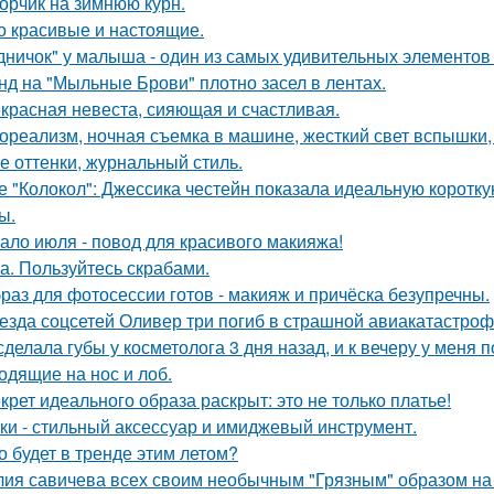
орчик на зимнюю курн.
о красивые и настоящие.
дничок" у малыша - один из самых удивительных элементов 
нд на "Мыльные Брови" плотно засел в лентах.
красная невеста, сияющая и счастливая.
ореализм, ночная съемка в машине, жесткий свет вспышки, 
е оттенки, журнальный стиль.
е "Колокол": Джессика честейн показала идеальную коротку
ы.
ало июля - повод для красивого макияжа!
а. Пользуйтесь скрабами.
раз для фотосессии готов - макияж и причёска безупречны.
езда соцсетей Оливер три погиб в страшной авиакатастрофе
сделала губы у косметолога 3 дня назад, и к вечеру у меня 
одящие на нос и лоб.
крет идеального образа раскрыт: это не только платье!
ки - стильный аксессуар и имиджевый инструмент.
о будет в тренде этим летом?
ия савичева всех своим необычным "Грязным" образом на