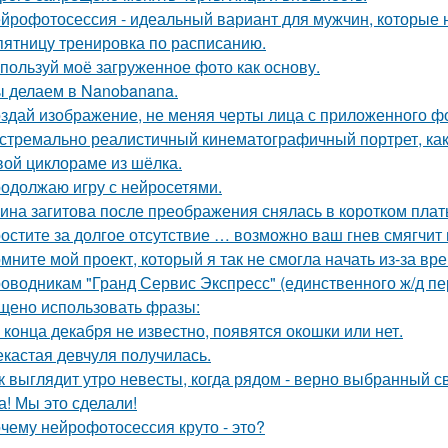
йрофотосессия - идеальный вариант для мужчин, которые н
пятницу тренировка по расписанию.
пользуй моё загруженное фото как основу.
 делаем в Nanobanana.
здай изображение, не меняя черты лица с приложенного ф
стремально реалистичный кинематографичный портрет, как 
вой циклораме из шёлка.
одолжаю игру с нейросетями.
ина загитова после преображения снялась в коротком плат
остите за долгое отсутствие … возможно ваш гнев смягчит
мните мой проект, который я так не смогла начать из-за вр
оводникам "Гранд Сервис Экспресс" (единственного ж/д п
щено использовать фразы:
 конца декабря не известно, появятся окошки или нет.
кастая девчуля получилась.
к выглядит утро невесты, когда рядом - верно выбранный с
а! Мы это сделали!
чему нейрофотосессия круто - это?