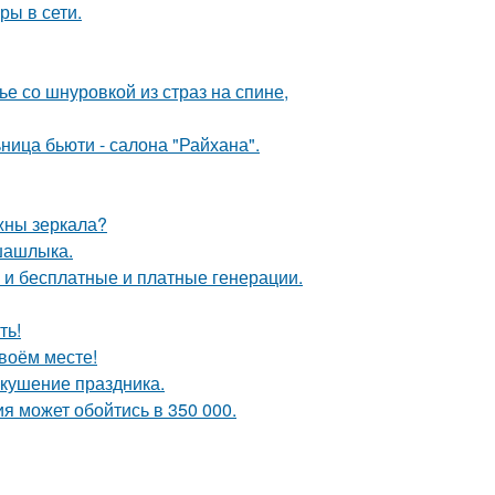
ры в сети.
 со шнуровкой из страз на спине,
ница бьюти - салона "Райхана".
ужны зеркала?
шашлыка.
ь и бесплатные и платные генерации.
ть!
своём месте!
вкушение праздника.
я может обойтись в 350 000.