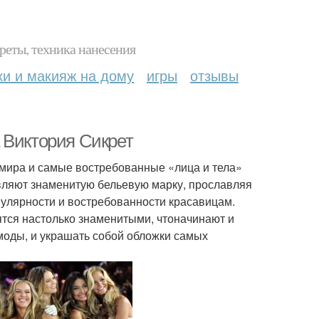
реты, техника нанесения
ки и макияж на дому
игры
отзывы
 Виктория Сикрет
 мира и самые востребованные «лица и тела»
вляют знаменитую бельевую марку, прославляя
пулярности и востребованности красавицам.
ятся настолько знаменитыми, чтоначинают и
 моды, и украшать собой обложки самых