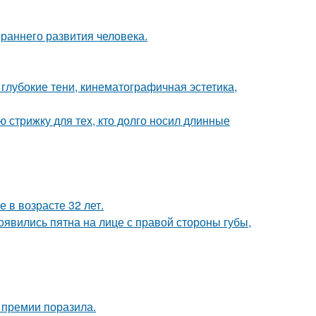
раннего развития человека.
глубокие тени, кинематографичная эстетика,
ю стрижку для тех, кто долго носил длинные
 в возрасте 32 лет.
появились пятна на лице с правой стороны губы,
 премии поразила.