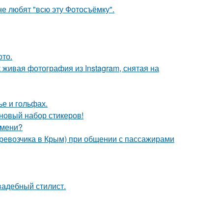
е любят "всю эту Фотосъёмку".
ото.
живая фотография из Instagram, снятая на
ье и гольфах.
 новый набор стикеров!
емени?
еревозчика в Крым) при общении с пассажирами
вадебный стилист.