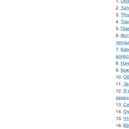
1.
Обз
2.
Зат
3.
"Ро
4.
Тре
5.
Пре
6.
Фот
теплы
7.
Кар
волос
8.
Нач
9.
Кож
10.
Об
11.
Зв
12.
Я 
перех
13.
Се
14.
Оч
15.
Чт
16.
Юл