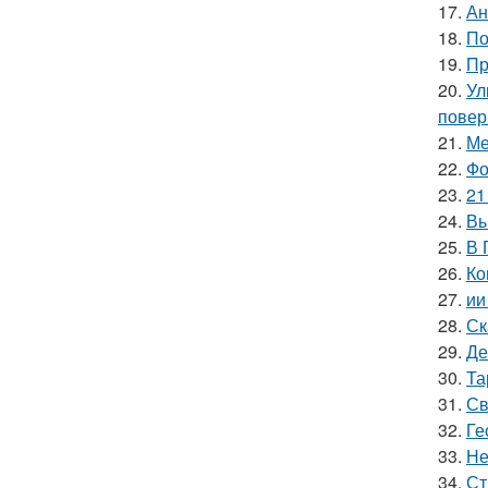
17.
Ан
18.
По
19.
Пр
20.
Ул
повер
21.
Ме
22.
Фо
23.
21
24.
Вы
25.
В 
26.
Ко
27.
ии
28.
Ск
29.
Де
30.
Та
31.
Св
32.
Ге
33.
Не
34.
Ст