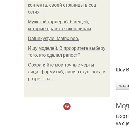
контента, своей страницы в соц
сетях.
Мужской гардероб: 6 вещей,
которые нравятся женщинам
Dafunkystyle. Matrix neo.
Ищу моделей. В приоритете выберу
того, кто сделал репост?
Сохраняйте мои точные черты
Шоу В
лица, форму губ, линию скул, носа и
разрез глаз.
читат
Моде
В 201
на сц