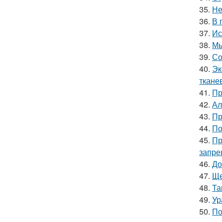
35.
Не
36.
В 
37.
Ис
38.
Мы
39.
Со
40.
Эк
ткане
41.
Пр
42.
Ал
43.
Пр
44.
По
45.
Пр
запре
46.
До
47.
Ще
48.
Та
49.
Ур
50.
По