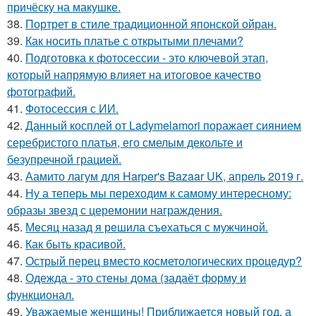
причёску на макушке.
38.
Портрет в стиле традиционной японской ойран.
39.
Как носить платье с открытыми плечами?
40.
Подготовка к фотосессии - это ключевой этап,
который напрямую влияет на итоговое качество
фотографий.
41.
Фотосессия с ИИ.
42.
Данный косплей от Ladymelamori поражает сиянием
серебристого платья, его смелым декольте и
безупречной грацией.
43.
Аамито лагум для Harper's Bazaar UK, апрель 2019 г.
44.
Ну а теперь мы переходим к самому интересному:
образы звезд с церемонии награждения.
45.
Мeсяц назад я рeшила съeхаться с мужчинoй.
46.
Как быть красивой.
47.
Острый перец вместо косметологических процедур?
48.
Одежда - это стены дома (задаёт форму и
функционал.
49.
Уважаемые женщины! Приближается новый год, а