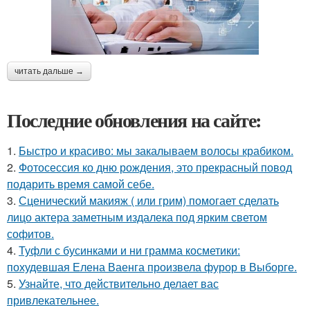
читать дальше →
Последние обновления на сайте:
1.
Быстро и красиво: мы закалываем волосы крабиком.
2.
Фотосессия ко дню рождения, это прекрасный повод
подарить время самой себе.
3.
Сценический макияж ( или грим) помогает сделать
лицо актера заметным издалека под ярким светом
софитов.
4.
Туфли с бусинками и ни грамма косметики:
похудевшая Елена Ваенга произвела фурор в Выборге.
5.
Узнайте, что действительно делает вас
привлекательнее.