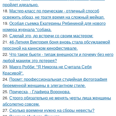
пройдет идеально.
18.
Мастер-класс по прическам - отличный способ
освежить образ, не тратя время на сложный мейкап.
19.
Особая съемка Екатерины Рябининой для нового
номера журнала "собака.
20.
Сделай это, до встречи со своим мастером:
21.
46-Летняя Виктория боня вновь стала обсуждаемой
персоной на каннском кинофестивале.
22.
Что такое бьюти - типаж внешности и почему без него
любой макияж это лотерея?
23.
Марго Робби: "Я Никогда не Считала Себя
Красивой".
24.
Промт: профессиональная студийная фотография
беременной женщины в элегантном стиле.
25.
Прическа, - Глафира Воронова.
26.
Строго обязательно не менять черты лица женщины
абсолютно совсем.
27.
Сколько времени нужно на сборы невесты?