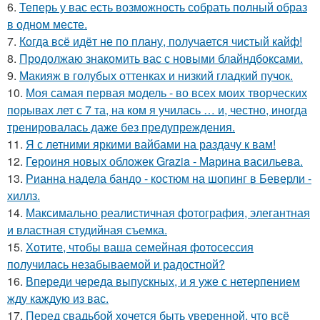
6.
Теперь у вас есть возможность собрать полный образ
в одном месте.
7.
Когда всё идёт не по плану, получается чистый кайф!
8.
Продолжаю знакомить вас с новыми блайндбоксами.
9.
Макияж в голубых оттенках и низкий гладкий пучок.
10.
Моя самая первая модель - во всех моих творческих
порывах лет с 7 та, на ком я училась … и, честно, иногда
тренировалась даже без предупреждения.
11.
Я с летними яркими вайбами на раздачу к вам!
12.
Героиня новых обложек Grazia - Марина васильева.
13.
Рианна надела бандо - костюм на шопинг в Беверли -
хиллз.
14.
Максимально реалистичная фотография, элегантная
и властная студийная съемка.
15.
Хотите, чтобы ваша семейная фотосессия
получилась незабываемой и радостной?
16.
Впереди череда выпускных, и я уже с нетерпением
жду каждую из вас.
17.
Перед свадьбой хочется быть уверенной, что всё