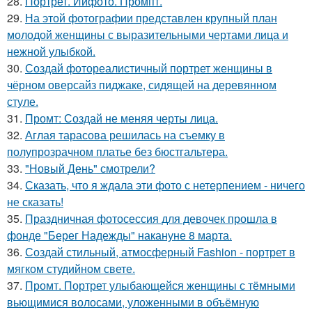
28.
Портрет. Иифото. Промпт.
29.
На этой фотографии представлен крупный план
молодой женщины с выразительными чертами лица и
нежной улыбкой.
30.
Создай фотореалистичный портрет женщины в
чёрном оверсайз пиджаке, сидящей на деревянном
стуле.
31.
Промт: Создай не меняя черты лица.
32.
Аглая тарасова решилась на съемку в
полупрозрачном платье без бюстгальтера.
33.
"Новый День" смотрели?
34.
Сказать, что я ждала эти фото с нетерпением - ничего
не сказать!
35.
Праздничная фотосессия для девочек прошла в
фонде "Берег Надежды" накануне 8 марта.
36.
Создай стильный, атмосферный Fashion - портрет в
мягком студийном свете.
37.
Промт. Портрет улыбающейся женщины с тёмными
вьющимися волосами, уложенными в объёмную