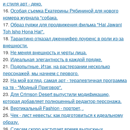
и стиля арт - деко.
16.
Особая съемка Екатерины Рябининой для нового
номера журнала "собака.
17.
Образ пуджи для продвижения фильма "Hai Jawani
Toh Ishq Hona Hai".
18.
Тарантино отказал дженнифер лоуренс в роли из-за
внешности.
19.
Не меняя внешность и черты лица.
20.
Идеальная элегантность в каждой прядке.
21.
Подопытные. Итак, на растерзании несколько
персонажей, мы начнем с первого.
22.
На мой взгляд, самая арт - терапевтичная программа
на тв - "Модный Приговор".
23.
Для Crimson Desert выпустили модификацию,
которая добавляет полноценный редактор персонажа.
24.
Вертикальный Fashion - портрет, .
25.
Чек - лист невесты: как подготовиться к идеальному
образу.
26.
Совсем скоро наступает время выпускных,