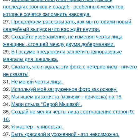
последних звонков и свадеб - особенных моментов,
которые хочется запомнить навсегда.
27.
Продолжаем рассказывать, как мы готовили новый
свадебный выпуск и что вас ждёт внутри.
28.
Создайте изображение, не изменяя черты лица
женщины, стоящей между двумя доберманами.
29.
В Госдуме предложили запретить одноразовые
мангалы для шашлыка.
30.
Сказать, что я ждала эти фото с нетерпением - ничего
не сказать!
31.
Не меняй черты лица.
32.
Используй моё загруженное фото как основу.
33.
Мы ищем визажиста (макияж + прическа) на 15.
34.
Мари слыла "Серой Мышкой".
35.
Создай не меняя черты лица соотношение сторон 9:
16.
36.
Я мастер - универсал.
37.
Быть красивой и ухоженной - это невозможно.