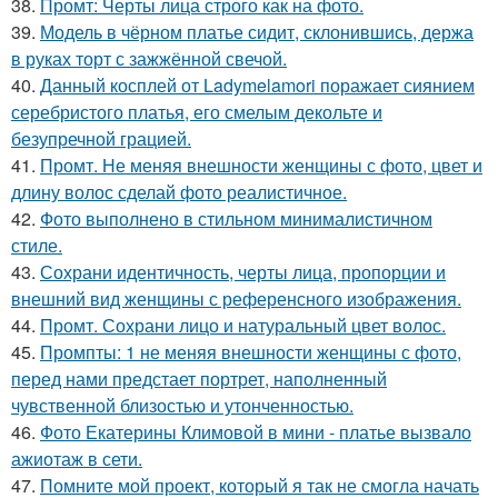
38.
Промт: Черты лица строго как на фото.
39.
Модель в чёрном платье сидит, склонившись, держа
в руках торт с зажжённой свечой.
40.
Данный косплей от Ladymelamori поражает сиянием
серебристого платья, его смелым декольте и
безупречной грацией.
41.
Промт. Не меняя внешности женщины с фото, цвет и
длину волос сделай фото реалистичное.
42.
Фото выполнено в стильном минималистичном
стиле.
43.
Сохрани идентичность, черты лица, пропорции и
внешний вид женщины с референсного изображения.
44.
Промт. Сохрани лицо и натуральный цвет волос.
45.
Промпты: 1 не меняя внешности женщины с фото,
перед нами предстает портрет, наполненный
чувственной близостью и утонченностью.
46.
Фото Екатерины Климовой в мини - платье вызвало
ажиотаж в сети.
47.
Помните мой проект, который я так не смогла начать