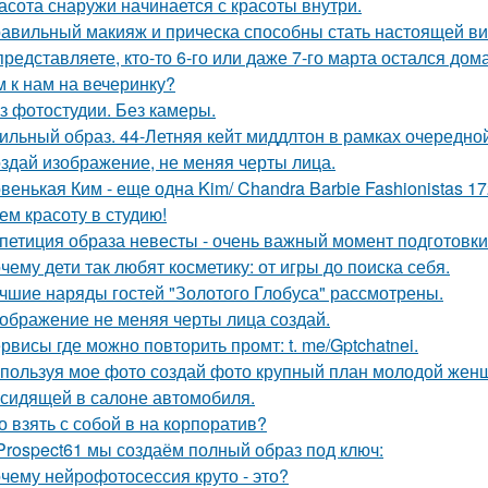
асота снаружи начинается с красоты внутри.
авильный макияж и прическа способны стать настоящей ви
представляете, кто-то 6-го или даже 7-го марта остался дом
м к нам на вечеринку?
з фотостудии. Без камеры.
ильный образ. 44-Летняя кейт миддлтон в рамках очередно
здай изображение, не меняя черты лица.
венькая Ким - еще одна Kim/ Chandra Barbie Fashionistas 17
ем красоту в студию!
петиция образа невесты - очень важный момент подготовки 
чему дети так любят косметику: от игры до поиска себя.
чшие наряды гостей "Золотого Глобуса" рассмотрены.
ображение не меняя черты лица создай.
рвисы где можно повторить промт: t. me/Gptchatnei.
пользуя мое фото создай фото крупный план молодой женщ
 сидящей в салоне автомобиля.
о взять с собой в на корпоратив?
Prospect61 мы создаём полный образ под ключ:
чему нейрофотосессия круто - это?