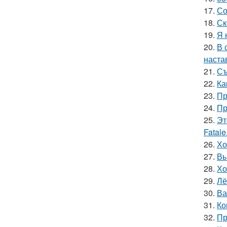
17.
Со
18.
Ск
19.
Я 
20.
В 
наста
21.
Съ
22.
Ка
23.
Пр
24.
Пр
25.
Эт
Fatale
26.
Хо
27.
Вы
28.
Хо
29.
Лё
30.
Ва
31.
Ко
32.
Пр