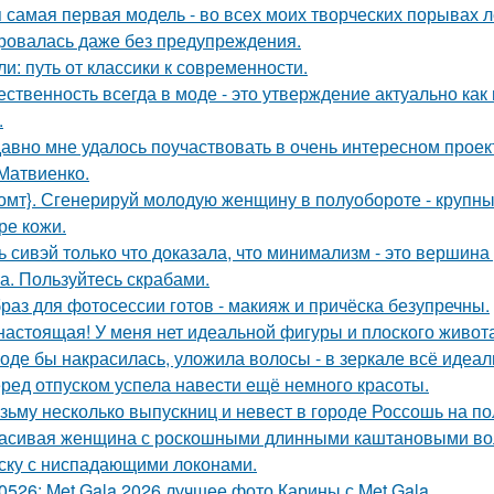
 самая первая модель - во всех моих творческих порывах лет
ровалась даже без предупреждения.
ли: путь от классики к современности.
ественность всегда в моде - это утверждение актуально как
.
авно мне удалось поучаствовать в очень интересном проек
Матвиенко.
омт}. Сгенерируй молодую женщину в полуобороте - крупны
ре кожи.
ь сивэй только что доказала, что минимализм - это вершина
а. Пользуйтесь скрабами.
раз для фотосессии готов - макияж и причёска безупречны.
настоящая! У меня нет идеальной фигуры и плоского живота
оде бы накрасилась, уложила волосы - в зеркале всё идеал
ред отпуском успела навести ещё немного красоты.
зьму несколько выпускниц и невест в городе Россошь на п
асивая женщина с роскошными длинными каштановыми во
ску с ниспадающими локонами.
0526: Met Gala 2026 лучшее фото Карины с Met Gala.