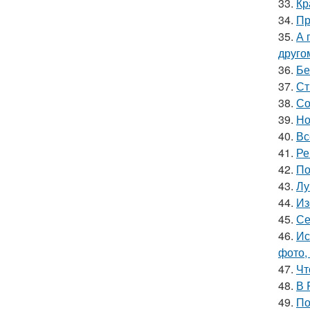
33.
Кр
34.
Пр
35.
А 
друго
36.
Бе
37.
Ст
38.
Со
39.
Но
40.
Вс
41.
Ре
42.
По
43.
Лу
44.
Из
45.
Се
46.
Ис
фото,
47.
Чт
48.
В 
49.
По