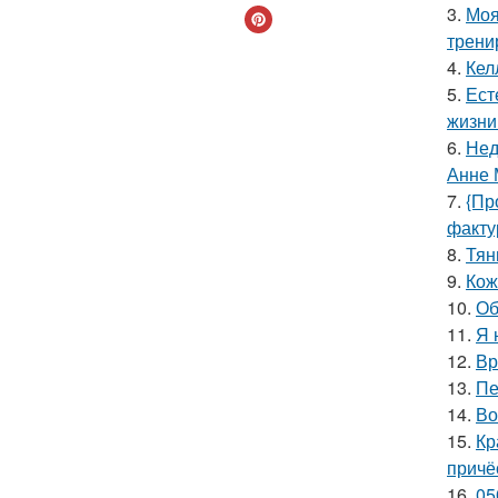
3.
Моя
трени
4.
Кел
5.
Ест
жизни
6.
Нед
Анне 
7.
{Пр
факту
8.
Тян
9.
Кож
10.
Об
11.
Я 
12.
Вр
13.
Пе
14.
Во
15.
Кр
причё
16.
05