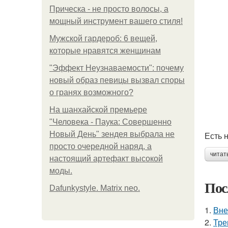
Прическа - не просто волосы, а
мощный инструмент вашего стиля!
Мужской гардероб: 6 вещей,
которые нравятся женщинам
"Эффект Неузнаваемости": почему
новый образ певицы вызвал споры
о гранях возможного?
На шанхайской премьере
"Человека - Паука: Совершенно
Новый День" зендея выбрала не
Есть 
просто очередной наряд, а
читат
настоящий артефакт высокой
моды.
Пос
Dafunkystyle. Matrix neo.
1.
Вне
2.
Тре