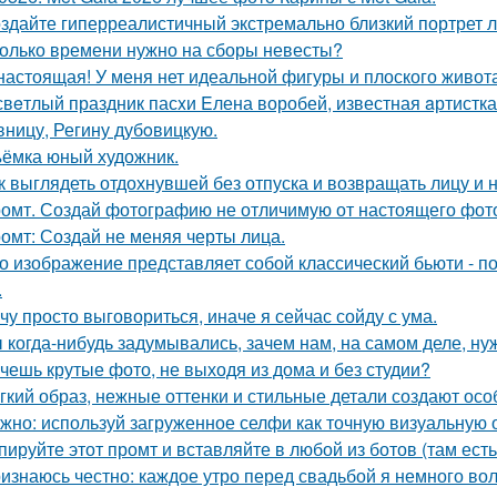
здайте гиперреалистичный экстремально близкий портрет л
олько времени нужно на сборы невесты?
настоящая! У меня нет идеальной фигуры и плоского живота
свeтлый праздник пасxи Eлена воробей, известная aртистк
вницу, Регину дубoвицкую.
ёмка юный художник.
к выглядеть отдохнувшей без отпуска и возвращать лицу и
омт. Создай фотографию не отличимую от настоящего фот
омт: Создай не меняя черты лица.
о изображение представляет собой классический бьюти - 
.
чу просто выговориться, иначе я сейчас сойду с ума.
 когда-нибудь задумывались, зачем нам, на самом деле, н
чешь крутые фото, не выходя из дома и без студии?
гкий образ, нежные оттенки и стильные детали создают осо
жно: используй загруженное селфи как точную визуальную 
пируйте этот промт и вставляйте в любой из ботов (там ест
изнаюсь честно: каждое утро перед свадьбой я немного во