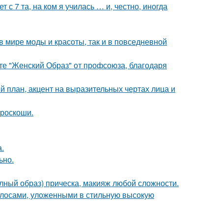
 с 7 та, на ком я училась … и, честно, иногда
 в мире моды и красоты, так и в повседневной
те "Женский Образ" от профсоюза, благодаря
й план, акцент на выразительных чертах лица и
 роскоши.
.
ьно.
олный образ) прическа, макияж любой сложности.
лосами, уложенными в стильную высокую