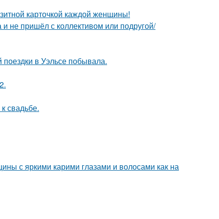
зитной карточкой каждой женщины!
а и не пришёл с коллективом или подругой/
й поездки в Уэльсе побывала.
2.
к свадьбе.
ины с яркими карими глазами и волосами как на