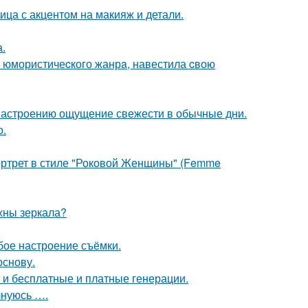
ица с акцентом на макияж и детали.
.
а юмористичеcкого жанрa, навестила cвою
 настроению ощущение свежести в обычные дни.
о.
портрет в стиле "Роковой Женщины" (Femme
ужны зеркала?
бое настроение съёмки.
основу.
ь и бесплатные и платные генерации.
лнуюсь ….