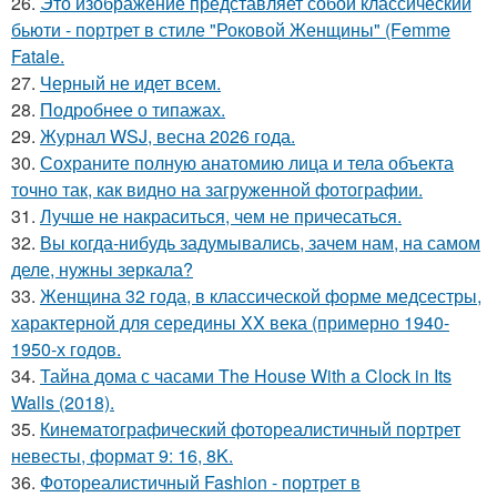
26.
Это изображение представляет собой классический
бьюти - портрет в стиле "Роковой Женщины" (Femme
Fatale.
27.
Черный не идет всем.
28.
Подробнее о типажах.
29.
Журнал WSJ, весна 2026 года.
30.
Сохраните полную анатомию лица и тела объекта
точно так, как видно на загруженной фотографии.
31.
Лучше не накраситься, чем не причесаться.
32.
Вы когда-нибудь задумывались, зачем нам, на самом
деле, нужны зеркала?
33.
Женщина 32 года, в классической форме медсестры,
характерной для середины XX века (примерно 1940-
1950-х годов.
34.
Тайна дома с часами The House With a Clock in Its
Walls (2018).
35.
Кинематографический фотореалистичный портрет
невесты, формат 9: 16, 8K.
36.
Фотореалистичный Fashion - портрет в