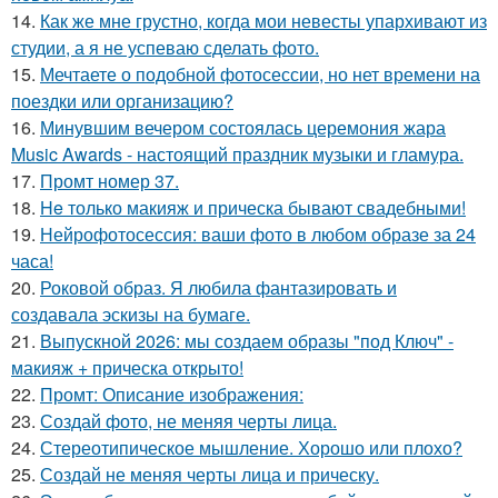
14.
Как же мне грустно, когда мои невесты упархивают из
студии, а я не успеваю сделать фото.
15.
Мечтаете о подобной фотосессии, но нет времени на
поездки или организацию?
16.
Минувшим вечером состоялась церемония жара
Music Awards - настоящий праздник музыки и гламура.
17.
Промт номер 37.
18.
He только макияж и прическа бывают свадебными!
19.
Нейрофотосессия: ваши фото в любом образе за 24
часа!
20.
Роковой образ. Я любила фантазировать и
создавала эскизы на бумаге.
21.
Выпускной 2026: мы создаем образы "под Ключ" -
макияж + прическа открыто!
22.
Промт: Описание изображения:
23.
Создай фото, не меняя черты лица.
24.
Стереотипическое мышление. Хорошо или плохо?
25.
Создай не меняя черты лица и прическу.