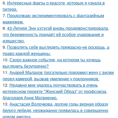
6.
Интересные факты о красоте, которые я узнала в
питере.
7.
Продолжаю экспериментировать с фантазийным
макияжем.
8.
43-Летняя Энн хэтэуэй вновь продемонстрировала,
что беременность придаёт ей особое очарование и
изящество.
9.
Позволять себе выглядеть прекрасно-не роскошь, а
право каждой женщины.
10.
Скоро важное событие, на котором ты хочешь
выглядеть безупречно?
11.
Андрей Малахов трогательно покормил жену с вилки
перед камерой, вызвав умиление у поклонников.
12.
Недавно мне удалось поучаствовать в очень
интересном проекте "Женский Образ" от профсоюза,
благодаря Анне Матвиенко.
13.
Анастасия Волочкова, долгие годы верная образу
белого лебедя, неожиданно появилась в совершенно
новом амплуа.