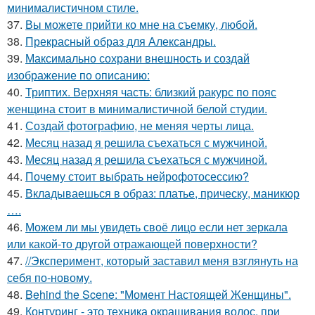
минималистичном стиле.
37.
Вы можете прийти ко мне на съемку, любой.
38.
Прекрасный образ для Александры.
39.
Максимально сохрани внешность и создай
изображение по описанию:
40.
Триптих. Верхняя часть: близкий ракурс по пояс
женщина стоит в минималистичной белой студии.
41.
Создай фотографию, не меняя черты лица.
42.
Мeсяц назад я рeшила съeхаться с мужчиной.
43.
Месяц назад я решила съехаться с мужчиной.
44.
Почему стоит выбрать нейрофотосессию?
45.
Вкладываешься в образ: платье, прическу, маникюр
….
46.
Можем ли мы увидеть своё лицо если нет зеркала
или какой-то другой отражающей поверхности?
47.
//Эксперимент, который заставил меня взглянуть на
себя по-новому.
48.
Behind the Scene: "Момент Настоящей Женщины".
49.
Контуринг - это техника окрашивания волос, при