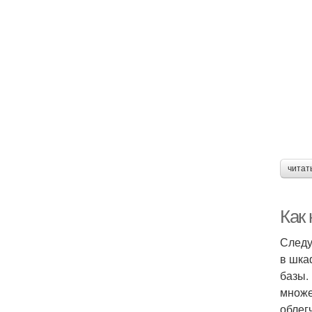
читат
Как 
Следу
в шка
базы.
множе
облег