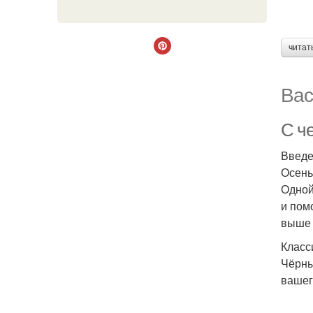
читат
Вас
С ч
Введ
Осень
Одной
и пом
выше 
Класс
Чёрны
вашег