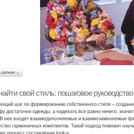
ь дальше →
найти свой стиль: пошаговое руководство
ющий шаг по формированию собственного стиля – создание 
фу достаточно одежды, а надевать все равно нечего, знач
 В нее входят взаимодополняемые и взаимозаменяемые фа
ство гармоничных комплектов. Такой подход поможет науч
чит процесс составления look-а.