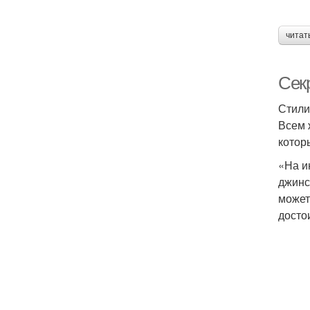
читат
Сек
Стили
Всем 
котор
«На и
джинс
может
досто