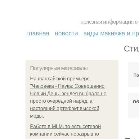
полезная информация о 
главная
новости
виды макияжа и пр
Сти
Популярные материалы
По
На шанхайской премьере
"Человека - Паука: Совершенно
Новый День" зендея выбрала не
просто очередной наряд, а
Об
настоящий артефакт высокой
моды.
Работа в MLM, то есть сетевой
компании сейчас неразрывно