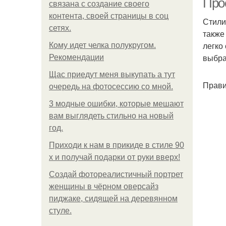
Про
связана с создание своего
контента, своей страницы в соц
Стили
сетях.
также
легко
Кому идет челка полукругом.
выбра
Рекомендации
Щас приедут меня выкупать а тут
Прави
очередь на фотосессию со мной.
3 модные ошибки, которые мешают
вам выглядеть стильно на новый
год.
Приходи к нам в прикиде в стиле 90
х и получай подарки от руки вверх!
Создай фотореалистичный портрет
женщины в чёрном оверсайз
пиджаке, сидящей на деревянном
стуле.