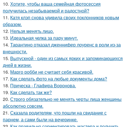
10.
Хотите, чтобы ваша семейная фотосессия
получилась незабываемой и радостной?
11.
Катя клэп снова удивила своих поклонников новым
образом.
12.
Нельзя менять лицо.
13.
Идеальная челка за пару минут.
14.
Тарантино отказал дженнифер лоуренс в роли из-за
внешности.
15.
Выпускной - один из самых ярких и запоминающихся
дней в жизни.
16.
Марго робби не считает себя красивой.
17.
Как сделать фото на любые документы дома?
18.
Прическа - Глафира Воронова.
19.
Как сделать так же?
20.
Строго обязательно не менять черты лица женщины
абсолютно совсем.
21.
Сказала родителям, что пошли на свидание с
парнем, а сами были на вечеринке.
22.
Как правильно сориентировать мастера и получить