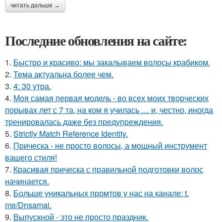
читать дальше →
Последние обновления на сайте:
1.
Быстро и красиво: мы закалываем волосы крабиком.
2.
Тема актуальна более чем.
3.
4: 30 утра.
4.
Моя самая первая модель - во всех моих творческих
порывах лет с 7 та, на ком я училась … и, честно, иногда
тренировалась даже без предупреждения.
5.
Strictly Match Reference Identity.
6.
Прическа - не просто волосы, а мощный инструмент
вашего стиля!
7.
Красивая прическа с правильной подготовки волос
начинается.
8.
Больше уникальных промтов у нас на канале: t.
me/Dnsamai.
9.
Выпускной - это не просто праздник.