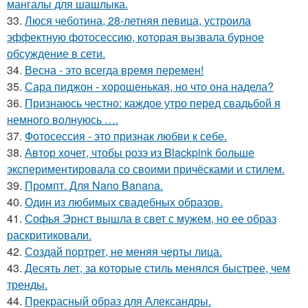
мангалы для шашлыка.
33.
Люся чеботина, 28-летняя певица, устроила
эффектную фотосессию, которая вызвала бурное
обсуждение в сети.
34.
Весна - это всегда время перемен!
35.
Сара пиджон - хорошенькая, но что она надела?
36.
Признаюсь честно: каждое утро перед свадьбой я
немного волнуюсь ….
37.
Фотосессия - это признак любви к себе.
38.
Автор хочет, чтобы розэ из Blackpink больше
экспериментировала со своими причёсками и стилем.
39.
Промпт. Для Nano Banana.
40.
Один из любимых свадебных образов.
41.
Софья Эрнст вышла в свет с мужем, но ее образ
раскритиковали.
42.
Создай портрет, не меняя черты лица.
43.
Десять лет, за которые стиль менялся быстрее, чем
тренды.
44.
Прекрасный образ для Александры.