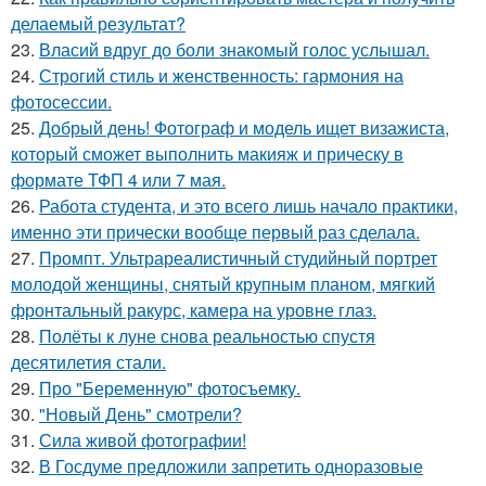
делаемый результат?
23.
Власий вдруг до боли знакомый голос услышал.
24.
Строгий стиль и женственность: гармония на
фотосессии.
25.
Добрый день! Фотограф и модель ищет визажиста,
который сможет выполнить макияж и прическу в
формате ТФП 4 или 7 мая.
26.
Работа студента, и это всего лишь начало практики,
именно эти прически вообще первый раз сделала.
27.
Промпт. Ультрареалистичный студийный портрет
молодой женщины, снятый крупным планом, мягкий
фронтальный ракурс, камера на уровне глаз.
28.
Полёты к луне снова реальностью спустя
десятилетия стали.
29.
Про "Беременную" фотосъемку.
30.
"Новый День" смотрели?
31.
Сила живой фотографии!
32.
В Госдуме предложили запретить одноразовые