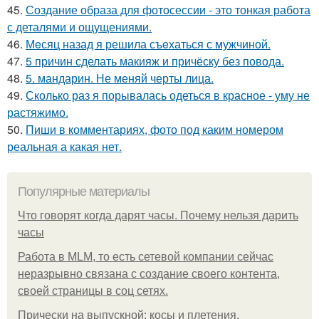
45.
Создание образа для фотосессии - это тонкая работа
с деталями и ощущениями.
46.
Мeсяц назад я решила съeхаться с мужчиной.
47.
5 причин сделать макияж и причёску без повода.
48.
5. мандарин. Не меняй черты лица.
49.
Сколько раз я порывалась одеться в красное - уму не
растяжимо.
50.
Пиши в комментариях, фото под каким номером
реальная а какая нет.
Популярные материалы
Что говорят когда дарят часы. Почему нельзя дарить
часы
Работа в MLM, то есть сетевой компании сейчас
неразрывно связана с создание своего контента,
своей страницы в соц сетях.
Прически на выпускной: косы и плетения.