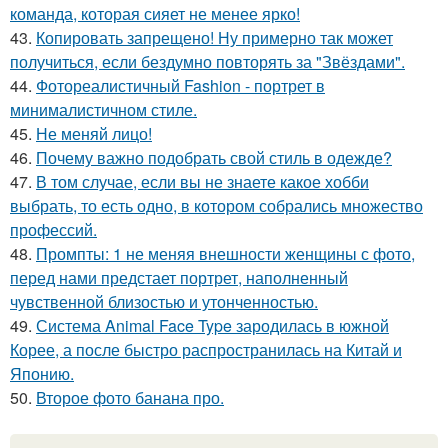
команда, которая сияет не менее ярко!
43.
Копировать запрещено! Ну примерно так может
получиться, если бездумно повторять за "Звёздами".
44.
Фотореалистичный Fashion - портрет в
минималистичном стиле.
45.
Не меняй лицо!
46.
Почему важно подобрать свой стиль в одежде?
47.
В том случае, если вы не знаете какое хобби
выбрать, то есть одно, в котором собрались множество
профессий.
48.
Промпты: 1 не меняя внешности женщины с фото,
перед нами предстает портрет, наполненный
чувственной близостью и утонченностью.
49.
Система Animal Face Type зародилась в южной
Корее, а после быстро распространилась на Китай и
Японию.
50.
Второе фото банана про.