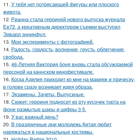
11.
У тебя нет потрясающей фигуры или плоского
живота.
12.
Рианна стала героиней нового выпуска журнала
Ee72, а креативным директором съемки выступил
Эдвард эннинфул.
13.
Мои эксперименты с фотографией.
14.
Радость, гордость, волнение, грусть, облегчение,
свобода.
15.
46-Летняя Виктория боня вновь стала обсуждаемой
персоной на каннском кинофестивале.
16.
Когда Аделия приходит ко мне на макияж и прическу,
в голове сразу возникает идея образа.
17.
Экзамены. Зачеты. Выпускные.
18.
Сюжет: героиня подносит ко рту кусочек торта на
фоне размытые шары и цифры 3 5.
19.
У вас важный день?
20.
В праздничные дни молодежь Китая любит
наряжаться в национальные костюмы.
21.
Holiday Barbie 2010.