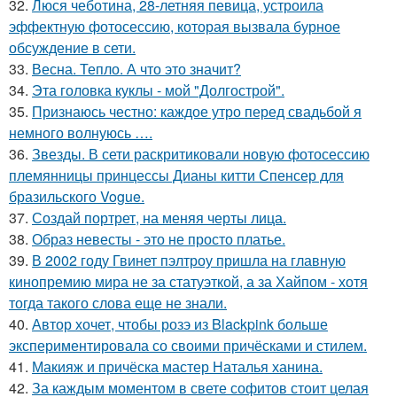
32.
Люся чеботина, 28-летняя певица, устроила
эффектную фотосессию, которая вызвала бурное
обсуждение в сети.
33.
Весна. Тепло. А что это значит?
34.
Эта головка куклы - мой "Долгострой".
35.
Признаюсь честно: каждое утро перед свадьбой я
немного волнуюсь ….
36.
Звезды. В сети раскритиковали новую фотосессию
племянницы принцессы Дианы китти Спенсер для
бразильского Vogue.
37.
Создай портрет, на меняя черты лица.
38.
Образ невесты - это не просто платье.
39.
В 2002 году Гвинет пэлтроу пришла на главную
кинопремию мира не за статуэткой, а за Хайпом - хотя
тогда такого слова еще не знали.
40.
Автор хочет, чтобы розэ из Blackpink больше
экспериментировала со своими причёсками и стилем.
41.
Макияж и причёска мастер Наталья ханина.
42.
За каждым моментом в свете софитов стоит целая