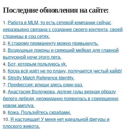
Последние обновления на сайте:
1.
Работа в MLM, то есть сетевой компании сейчас
неразрывно связана с создание своего контента, своей
страницы в соц сетях.
2.
К старому перманенту можно привыкнуть.
3.
Воздушные локоны и сияющий мейкап для главной
выпускной ночи этого лета.
4.
Бот, которым пользуюсь vk.
5.
Когда всё идёт не по плану, получается чистый кайф!
6.
Strictly Match Reference Identity.
7.
Профессия: впиши здесь один раз.
8.
Анастасия Волочкова, долгие годы верная образу
белого лебедя, неожиданно появилась в совершенно
новом амплуа.
9.
Кожа. Пользуйтесь скрабами.
10.
Я настоящая! У меня нет идеальной фигуры и
плоского живота.