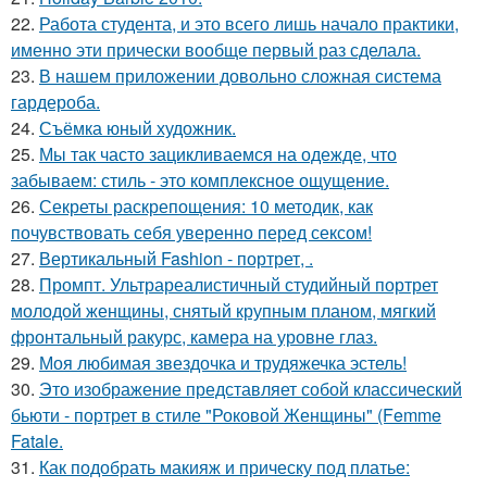
22.
Работа студента, и это всего лишь начало практики,
именно эти прически вообще первый раз сделала.
23.
В нашем приложении довольно сложная система
гардероба.
24.
Съёмка юный художник.
25.
Мы так часто зацикливаемся на одежде, что
забываем: стиль - это комплексное ощущение.
26.
Секреты раскрепощения: 10 методик, как
почувствовать себя уверенно перед сексом!
27.
Вертикальный Fashion - портрет, .
28.
Промпт. Ультрареалистичный студийный портрет
молодой женщины, снятый крупным планом, мягкий
фронтальный ракурс, камера на уровне глаз.
29.
Моя любимая звездочка и трудяжечка эстель!
30.
Это изображение представляет собой классический
бьюти - портрет в стиле "Роковой Женщины" (Femme
Fatale.
31.
Как подобрать макияж и прическу под платье: