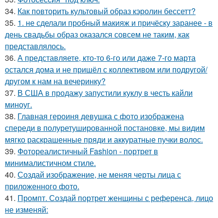
34.
Как повторить культовый образ кэролин бессетт?
35.
1. не сделали пробный макияж и причёску заранее - в
день свадьбы образ оказался совсем не таким, как
представлялось.
36.
А представляете, кто-то 6-го или даже 7-го марта
остался дома и не пришёл с коллективом или подругой/
другом к нам на вечеринку?
37.
В США в продажу запустили куклу в честь кайли
миноуг.
38.
Главная героиня девушка с фото изображена
спереди в полуретушированной постановке, мы видим
мягко раскрашенные пряди и аккуратные пучки волос.
39.
Фотореалистичный Fashion - портрет в
минималистичном стиле.
40.
Создай изображение, не меняя черты лица с
приложенного фото.
41.
Промпт. Создай портрет женщины с референса, лицо
не изменяй: