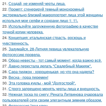
21.
Создай, не изменяй черты лица.
22.
Промпт: сгенерируй темный монохромный
экстремально близкий макропортрет лица этой женщины
используя мое селфи и сохрани лицо 1: 1\\.
23.
Используйте загруженную фотографию в качестве
точной копии человека.
24.
Концепция: итальянская страсть, роскошь и
чувственность.
25.
Задумайся. 28-Летняя певица увлекательную
фотосессию провела.
26.
Образ невесты - тот самый момент, когда важно всё.
27.
Давно перестала делать "Свадебный Макияж".
28.
Сара пиджон - хорошенькая, но что она надела?
29.
Весна - пора перемен!
30.
Эта головка куклы - мой "Долгострой".
31.
Строго запрещено менять черты лица и внешность.
32.
Нежная тоска по снегу: Рената Литвинова очаровала
пользователей сети своим элегантным зимним образом.
33.
Фотосессия "под ключ.