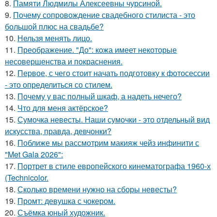
8.
Памяти Людмилы Алексеевны чурсиной.
9.
Почему сопровождение свадебного стилиста - это
большой плюс на свадьбе?
10.
Нельзя менять лицо.
11.
Преображение. "До": кожа имеет некоторые
несовершенства и покраснения.
12.
Первое, с чего стоит начать подготовку к фотосессии
- это определиться со стилем.
13.
Почему у вас полный шкаф, а надеть нечего?
14.
Что для меня актёрское?
15.
Сумочка невесты. Наши сумочки - это отдельный вид
искусства, правда, девчонки?
16.
Поближе мы рассмотрим макияж чейз инфинити с
"Met Gala 2026":
17.
Портрет в стиле европейского кинематографа 1960-х
(Technicolor.
18.
Сколько времени нужно на сборы невесты?
19.
Промт: девушка с чокером.
20.
Съёмка юный художник.