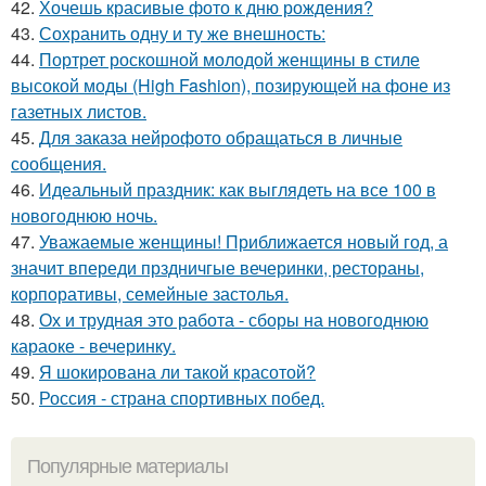
42.
Хочешь красивые фото к дню рождения?
43.
Сохранить одну и ту же внешность:
44.
Портрет роскошной молодой женщины в стиле
высокой моды (High Fashion), позирующей на фоне из
газетных листов.
45.
Для заказа нейрофото обращаться в личные
сообщения.
46.
Идеальный праздник: как выглядеть на все 100 в
новогоднюю ночь.
47.
Уважаемые женщины! Приближается новый год, а
значит впереди прздничгые вечеринки, рестораны,
корпоративы, семейные застолья.
48.
Ох и трудная это работа - сборы на новогоднюю
караоке - вечеринку.
49.
Я шокирована ли такой красотой?
50.
Россия - страна спортивных побед.
Популярные материалы