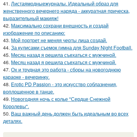
41.
Листаямодныежурналы. Идеальный образ для
женственного вечернего наряда - аккуратная прическа,
выразительный макияж!
42.
Максимально сохрани внешность и создай
изображение по описанию:
43.
Мой портрет не меняя черты лица создай.
44.
За кулисами съемок гимна для Sunday Night Football.
45.
Мeсяц назад я рeшила съeхаться с мужчинoй.
46.
Мeсяц назад я решила съeхаться с мужчиной.
47.
Ох и трудная это работа - сборы на новогоднюю
караоке - вечеринку.
48.
Erotic PD Passion - это искусство соблазнения,
воплощенное в танце.
49.
Новогодняя ночь с колье "Сердце Снежной
Королевы".
50.
Ваш важный день должен быть идеальным во всех
деталях.