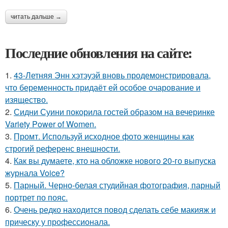
читать дальше →
Последние обновления на сайте:
1.
43-Летняя Энн хэтэуэй вновь продемонстрировала,
что беременность придаёт ей особое очарование и
изящество.
2.
Сидни Суини покорила гостей образом на вечеринке
Variety Power of Women.
3.
Промт. Используй исходное фото женщины как
строгий референс внешности.
4.
Как вы думаете, кто на обложке нового 20-го выпуска
журнала Voice?
5.
Парный. Черно-белая студийная фотография, парный
портрет по пояс.
6.
Очень редко находится повод сделать себе макияж и
прическу у профессионала.