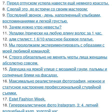
7.
Перед отпуском успела навести ещё немного красоты.
8.
Сделай это, до встречи со своим мастером:
9.
Последний звонок - день, наполненный улыбками,
воспоминаниями и легкой грустью.
10.
Зачем нужно утро невесты?
11.
Укладки /прически на любую длину волос за 1 час.
12.
адм стилист: 1 6/10 классное базовое платье.
13.
Мы продолжаем экспериментировать с образами с
моей любимой командой:
14.
Строго обязательно не менять черты лица женщины
абсолютно совсем.
15.
Девушка на яркой улице с мозаикой гауди, пальмы и
солнечные блики на фасадах.
16.
Максимально реалистичная фотография, нежное и
статусное настроение профессиональной студийной
съемки.
17.
Estet Fashion Week.
18.
Гиперреалистичное фото Instagram, 3: 4. летний
волшебный кадр, золотой час.