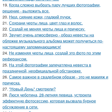
19.
Когда сложно выбрать пару лучших фотографии,
решение - выложить все.
20.
Нюд, сияние кожи, гладкий пучок.
21.
Сохрани черты лица, цвет глаз и волос.
22.
Создай не меняя черты лица и прическу.
23.
Звучит очень атмосферно - образ невесты на
обложке музыкального альбома может получиться по-
настоящему запоминающимся!
24.
Не изменяя черты лица, создай это фото по этим
реферансом.
25.
На этой фотографии запечатлена невеста в
праздничной, неофициальной обстановке.
26.
Самое важное в свадебном образе - это не макияж и
прическа.
27.
"Новый День" смотрели?
28.
Люся чеботина, 28-летняя певица, устроила
эффектную фотосессию, которая вызвала бурное
обсуждение в сети.