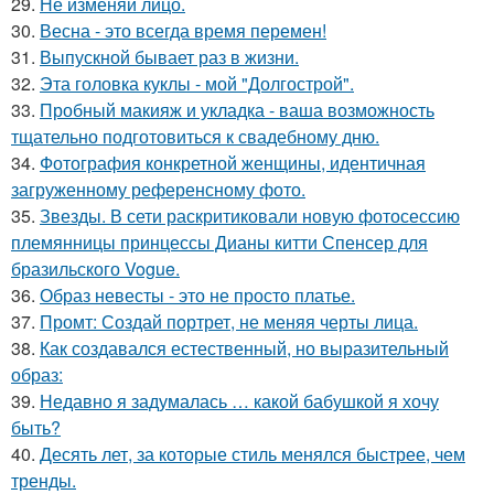
29.
Не изменяй лицо.
30.
Весна - это всегда время перемен!
31.
Выпускной бывает раз в жизни.
32.
Эта головка куклы - мой "Долгострой".
33.
Пробный макияж и укладка - ваша возможность
тщательно подготовиться к свадебному дню.
34.
Фотография конкретной женщины, идентичная
загруженному референсному фото.
35.
Звезды. В сети раскритиковали новую фотосессию
племянницы принцессы Дианы китти Спенсер для
бразильского Vogue.
36.
Образ невесты - это не просто платье.
37.
Промт: Создай портрет, не меняя черты лица.
38.
Как создавался естественный, но выразительный
образ:
39.
Недавно я задумалась … какой бабушкой я хочу
быть?
40.
Десять лет, за которые стиль менялся быстрее, чем
тренды.