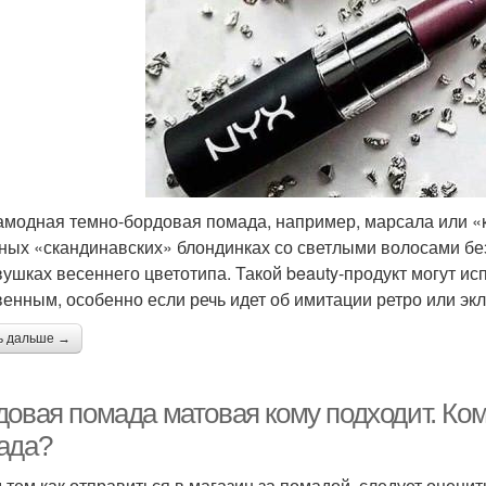
амодная темно-бордовая помада, например, марсала или «
ных «скандинавских» блондинках со светлыми волосами без
вушках весеннего цветотипа. Такой beauty-продукт могут ис
венным, особенно если речь идет об имитации ретро или эк
ь дальше →
довая помада матовая кому подходит. Ко
ада?
 тем как отправиться в магазин за помадой, следует оцени