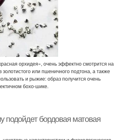
красная орхидея», очень эффектно смотрится на
 золотистого или пшеничного подтона, а также
пользовать и рыжие: образ получится очень
лектичном бохо-шике.
му подойдет бордовая матовая
ть некоторые характеристики и физиологические