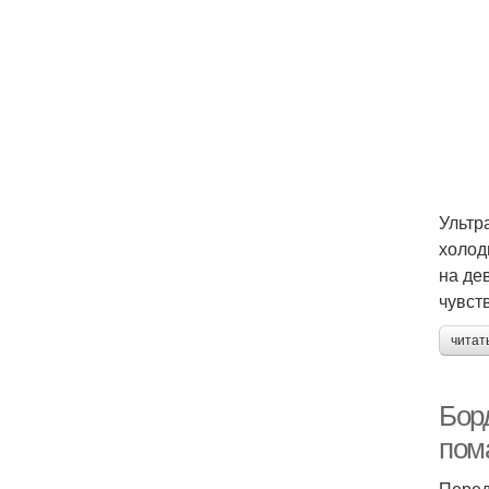
Ультр
холод
на де
чувст
читат
Бор
пом
Перед