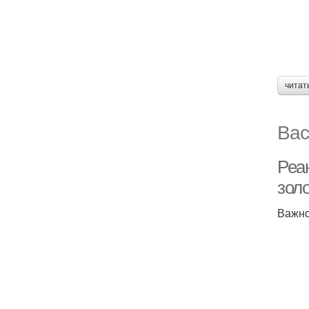
читат
Вас
Реа
зол
Важно