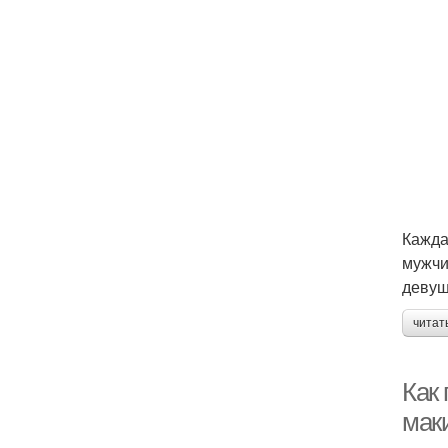
Кажда
мужчи
девуш
читат
Как
мак