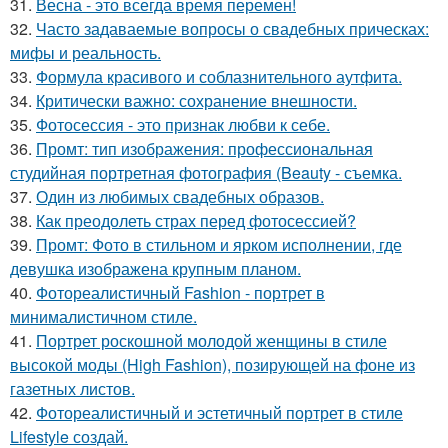
31.
Весна - это всегда время перемен!
32.
Часто задаваемые вопросы о свадебных прическах:
мифы и реальность.
33.
Формула красивого и соблазнительного аутфита.
34.
Критически важно: сохранение внешности.
35.
Фотосессия - это признак любви к себе.
36.
Промт: тип изображения: профессиональная
студийная портретная фотография (Beauty - съемка.
37.
Один из любимых свадебных образов.
38.
Как преодолеть страх перед фотосессией?
39.
Промт: Фото в стильном и ярком исполнении, где
девушка изображена крупным планом.
40.
Фотореалистичный Fashion - портрет в
минималистичном стиле.
41.
Портрет роскошной молодой женщины в стиле
высокой моды (High Fashion), позирующей на фоне из
газетных листов.
42.
Фотореалистичный и эстетичный портрет в стиле
Lifestyle создай.