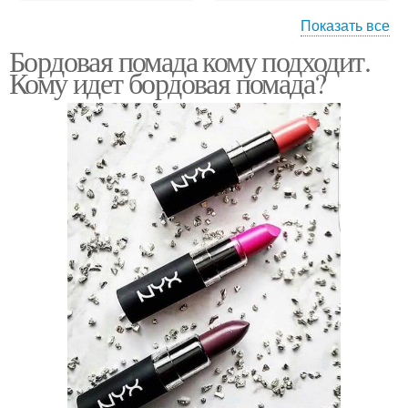
Показать все
Бордовая помада кому подходит.
Помады в домашних
Винная помада
Кому идет бордовая помада?
условиях
Макияж с коралловой
Матовая помада
помадой