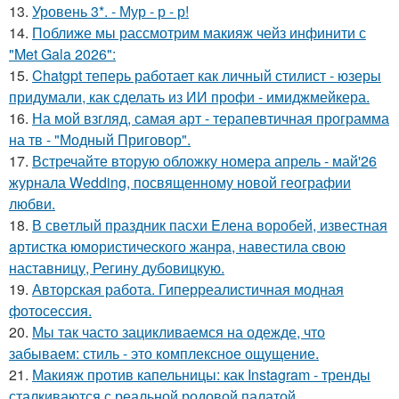
13.
Уровень 3*. - Мур - р - р!
14.
Поближе мы рассмотрим макияж чейз инфинити с
"Met Gala 2026":
15.
Chatgpt теперь работает как личный стилист - юзеры
придумали, как сделать из ИИ профи - имиджмейкера.
16.
На мой взгляд, самая арт - терапевтичная программа
на тв - "Модный Приговор".
17.
Встречайте вторую обложку номера апрель - май'26
журнала Wedding, посвященному новой географии
любви.
18.
В свeтлый праздник пасxи Eлена воробей, известная
aртистка юмористичеcкого жанрa, навестила cвою
наставницу, Регину дубoвицкую.
19.
Авторская работа. Гиперреалистичная модная
фотосессия.
20.
Мы так часто зацикливаемся на одежде, что
забываем: стиль - это комплексное ощущение.
21.
Макияж против капельницы: как Instagram - тренды
сталкиваются с реальной родовой палатой.