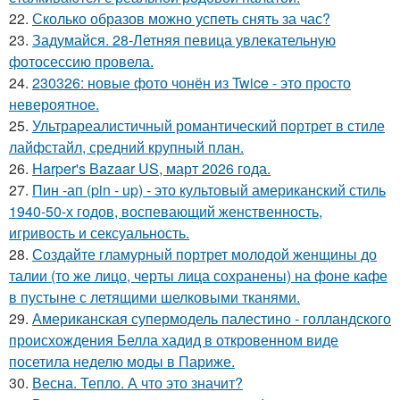
22.
Сколько образов можно успеть снять за час?
23.
Задумайся. 28-Летняя певица увлекательную
фотосессию провела.
24.
230326: новые фото чонён из Twice - это просто
невероятное.
25.
Ультрареалистичный романтический портрет в стиле
лайфстайл, средний крупный план.
26.
Harper's Bazaar US, март 2026 года.
27.
Пин -ап (pin - up) - это культовый американский стиль
1940-50-х годов, воспевающий женственность,
игривость и сексуальность.
28.
Создайте гламурный портрет молодой женщины до
талии (то же лицо, черты лица сохранены) на фоне кафе
в пустыне с летящими шелковыми тканями.
29.
Американская супермодель палестино - голландского
происхождения Белла хадид в откровенном виде
посетила неделю моды в Париже.
30.
Весна. Тепло. А что это значит?