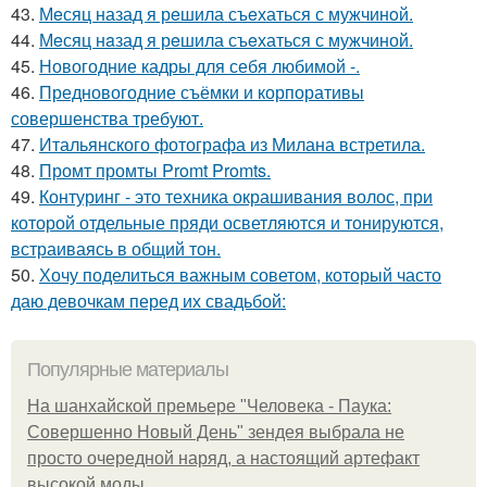
43.
Мeсяц назад я рeшила съeхаться с мужчинoй.
44.
Мeсяц нaзад я рeшила съeхаться с мужчиной.
45.
Новогодние кадры для себя любимой -.
46.
Предновогодние съёмки и корпоративы
совершенства требуют.
47.
Итальянского фотографа из Милана встретила.
48.
Промт промты Promt Promts.
49.
Контуринг - это техника окрашивания волос, при
которой отдельные пряди осветляются и тонируются,
встраиваясь в общий тон.
50.
Хочу поделиться важным советом, который часто
даю девочкам перед их свадьбой:
Популярные материалы
На шанхайской премьере "Человека - Паука:
Совершенно Новый День" зендея выбрала не
просто очередной наряд, а настоящий артефакт
высокой моды.