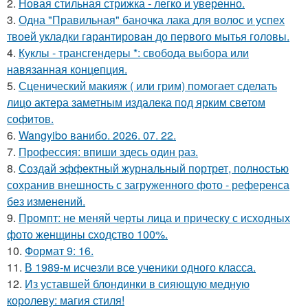
2.
Новая стильная стрижка - легко и уверенно.
3.
Одна "Правильная" баночка лака для волос и успех
твоей укладки гарантирован до первого мытья головы.
4.
Куклы - трансгендеры *: свобода выбора или
навязанная концепция.
5.
Сценический макияж ( или грим) помогает сделать
лицо актера заметным издалека под ярким светом
софитов.
6.
Wangyibo ванибо. 2026. 07. 22.
7.
Профессия: впиши здесь один раз.
8.
Создай эффектный журнальный портрет, полностью
сохранив внешность с загруженного фото - референса
без изменений.
9.
Промпт: не меняй черты лица и прическу с исходных
фото женщины сходство 100%.
10.
Формат 9: 16.
11.
В 1989-м исчезли все ученики одного класса.
12.
Из уставшей блондинки в сияющую медную
королеву: магия стиля!