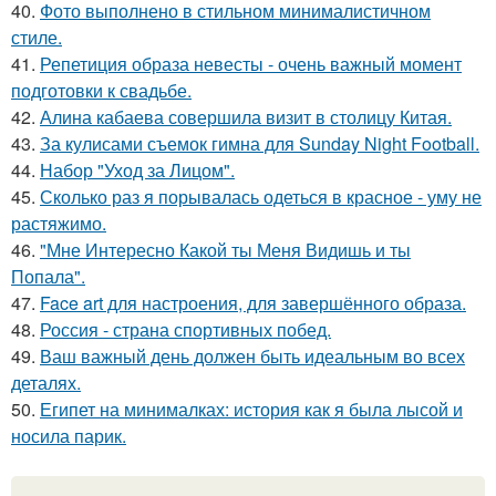
40.
Фото выполнено в стильном минималистичном
стиле.
41.
Репетиция образа невесты - очень важный момент
подготовки к свадьбе.
42.
Алина кабаева совершила визит в столицу Китая.
43.
За кулисами съемок гимна для Sunday Night Football.
44.
Набор "Уход за Лицом".
45.
Сколько раз я порывалась одеться в красное - уму не
растяжимо.
46.
"Мне Интересно Какой ты Меня Видишь и ты
Попала".
47.
Face art для настроения, для завершённого образа.
48.
Россия - страна спортивных побед.
49.
Ваш важный день должен быть идеальным во всех
деталях.
50.
Египет на минималках: история как я была лысой и
носила парик.