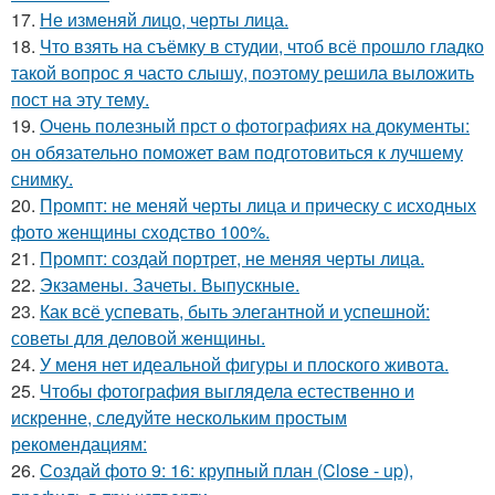
17.
Не изменяй лицо, черты лица.
18.
Что взять на съёмку в студии, чтоб всё прошло гладко
такой вопрос я часто слышу, поэтому решила выложить
пост на эту тему.
19.
Очень полезный прст о фотографиях на документы:
он обязательно поможет вам подготовиться к лучшему
снимку.
20.
Промпт: не меняй черты лица и прическу с исходных
фото женщины сходство 100%.
21.
Промпт: создай портрет, не меняя черты лица.
22.
Экзамены. Зачеты. Выпускные.
23.
Как всё успевать, быть элегантной и успешной:
советы для деловой женщины.
24.
У меня нет идеальной фигуры и плоского живота.
25.
Чтобы фотография выглядела естественно и
искренне, следуйте нескольким простым
рекомендациям:
26.
Создай фото 9: 16: крупный план (Close - up),