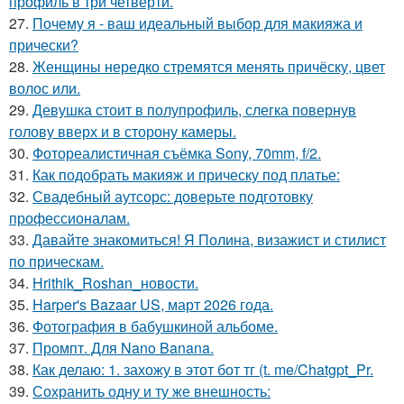
профиль в три четверти.
27.
Почему я - ваш идеальный выбор для макияжа и
прически?
28.
Женщины нередко стремятся менять причёску, цвет
волос или.
29.
Девушка стоит в полупрофиль, слегка повернув
голову вверх и в сторону камеры.
30.
Фотореалистичная съёмка Sony, 70mm, f/2.
31.
Как подобрать макияж и прическу под платье:
32.
Свадебный аутсорс: доверьте подготовку
профессионалам.
33.
Давайте знакомиться! Я Полина, визажист и стилист
по прическам.
34.
Hrithik_Roshan_новости.
35.
Harper's Bazaar US, март 2026 года.
36.
Фотография в бабушкиной альбоме.
37.
Промпт. Для Nano Banana.
38.
Как делаю: 1. захожу в этот бот тг (t. me/Chatgpt_Pr.
39.
Сохранить одну и ту же внешность: