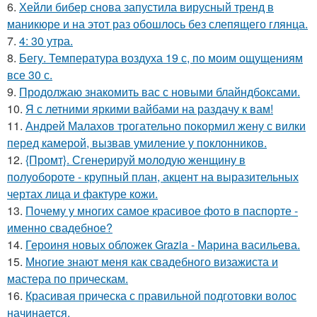
6.
Хейли бибер снова запустила вирусный тренд в
маникюре и на этот раз обошлось без слепящего глянца.
7.
4: 30 утра.
8.
Бегу. Температура воздуха 19 с, по моим ощущениям
все 30 с.
9.
Продолжаю знакомить вас с новыми блайндбоксами.
10.
Я с летними яркими вайбами на раздачу к вам!
11.
Андрей Малахов трогательно покормил жену с вилки
перед камерой, вызвав умиление у поклонников.
12.
{Промт}. Сгенерируй молодую женщину в
полуобороте - крупный план, акцент на выразительных
чертах лица и фактуре кожи.
13.
Почему у многих самое красивое фото в паспорте -
именно свадебное?
14.
Героиня новых обложек Grazia - Марина васильева.
15.
Многие знают меня как свадебного визажиста и
мастера по прическам.
16.
Красивая прическа с правильной подготовки волос
начинается.